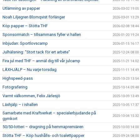
Utlämning av papper
2026-03-02 19:05
Noah Liljegren Blomqvist förlänger
2026-03-01 13:29
Köp papper – Stötta THF
2026-02-08 18:44
Sponsormatch – tillsammans fyller vi hallen
2026-01-20 19:24
Inbjudan: Sportlovscamp
2026-01-15 16:17
Julhälsning: "Stort tack för ert arbete"
2025-12-24 08:00
Fira jul med THF – anmäl dig till vår julcamp
2025-11-21 14:02
LÄXHJÄLP – Nu varje torsdag
2025-11-11 14:49
Highspeed-pass
2025-10-23 13:54
Fotografering
2025-10-14 09:48
Varmt välkommen, Felix Järlesjö
2025-10-09 13:49
Läxhjälp – i ishallen
2025-10-05 17:37
Samarbete med Kraftverket – specialerbjudande på
2025-10-04 15:32
gymkort
50/50-lotteri – dragning på hemmapremiären
2025-10-03 14:00
Stötta THF – Köp hushålls- och toalettpapper
2025-09-24 08:00