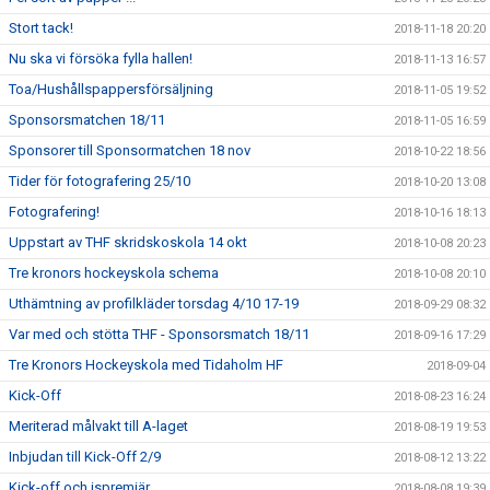
Stort tack!
2018-11-18 20:20
Nu ska vi försöka fylla hallen!
2018-11-13 16:57
Toa/Hushållspappersförsäljning
2018-11-05 19:52
Sponsorsmatchen 18/11
2018-11-05 16:59
Sponsorer till Sponsormatchen 18 nov
2018-10-22 18:56
Tider för fotografering 25/10
2018-10-20 13:08
Fotografering!
2018-10-16 18:13
Uppstart av THF skridskoskola 14 okt
2018-10-08 20:23
Tre kronors hockeyskola schema
2018-10-08 20:10
Uthämtning av profilkläder torsdag 4/10 17-19
2018-09-29 08:32
Var med och stötta THF - Sponsorsmatch 18/11
2018-09-16 17:29
Tre Kronors Hockeyskola med Tidaholm HF
2018-09-04
Kick-Off
2018-08-23 16:24
Meriterad målvakt till A-laget
2018-08-19 19:53
Inbjudan till Kick-Off 2/9
2018-08-12 13:22
Kick-off och ispremiär
2018-08-08 19:39