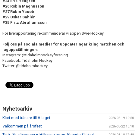
#24 Erik Hellgren
#26 Robin Magnusson
#27 Robin Yacob
#29 Oskar Sahlén
#35 Fritz Abrahamsson
För liverapportering rekommenderar vi appen Swe-Hockey.
Följ oss på sociala medier för uppdateringar kring matchen och
laguppställningen:
Instagram: @tidaholmhockeyforening
Facebook: Tidaholm Hockey
Twitter: @tidaholmhockey
Nyhetsarkiv
Klart med tränare till A-laget
2026-05-19 19:50
Välkommen på årsfest
2026-03-22 15:10
Tack för säsongen – Hälsning av ordförande Siljehult
2026-03-18 17:48