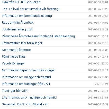
Fyra från THF till TV-pucken
2021-08-30 20:01
1/9 - En kväll för att utveckla vår förening!
2021-08-26 09:26
Information om kommande säsong
2021-08-18 09:57
Rapport från Årsmötet
2021-06-17 14:52
Jubileumstävling golf
2021-06-13 16:21
Påminnelse Årsmöte samt förslag till stadgeändring
2021-06-01 17:14
Tränarstaben klar för A-laget
2021-05-16 19:13
Kommande årsmöte
2021-04-30 08:33
Påminnelse Triss
2021-04-27 07:41
Yacob förlänger
2021-04-21 20:30
Ny försäljningsperiod av Trissbolaget!
2021-04-12 16:17
Information om nuläge och framtid
2021-02-25 19:30
Information om träningar från 25/1
2021-01-24
Träningar från 25/1
2021-01-21 21:13
Lite information om nuläge och framtid
2021-01-13 21:51
Seriespel i Div 3 och J18 ställs in
2021-01-08 15:31