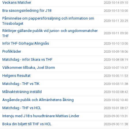
Veckans Matcher
2020-10-14 09:10
Bra säsongsinledning för J18
2020-10-13 10:00
Påminnelse om pappersförsäljning och information om
2020-10-11 20:29
Trissbolaget
Riktlinjer gällande publik vid junior- och ungdomsmatcher
2020-10-11 09:50
THF
Inför THF-Sörhaga/Alingsås
2020-10-10 13:00
Profilkläder
2020-10-09 18:06
Matchdag - inför Skara vs THF
2020-10-08 08:19
Välkommen tillbaka, Joel Storm
2020-10-07 19:37
Helgens Resultat
2020-10-05 11:53
Matchdag - THF vs TIK
2020-10-03 11:38
Målvaktsträning inställd
2020-10-03 08:42
Angående publik och Allmänhetens åkning
2020-10-02 10:40
Matchdag - THF vs HCL
2020-10-01 08:57
Intervju med J18:s huvudtränare Mattias Linder
2020-09-30 19:31
Boka din biljett till THF vs HCL
2020-09-30 11:38