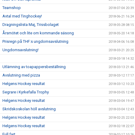
Teamshop
2018-07-04 20:39
Avtal med Tinghockey!
2018-06-21 16:24
Dragningslista Maj, Trissbolaget
2018-05-28 08:15
Årsmötet och lite om kommande säsong
2018-05-20 14:18
Prisregn på THF:s ungdomsavslutning
2018-04-06 16:08
Ungdomsavslutning!
2018-03-21 20:25
2018-03-18 14:32
Utlämning av toapappersbeställning
2018-03-13 21:46
Avslutning med pizza
2018-03-12 17:17
Helgens Hockey resultat
2018-03-12 10:23
Segrare i Kyrkefalla Trophy
2018-03-05 12:48
Helgens Hockey resultat
2018-03-04 19:47
Skridskoskolan höll avslutning
2018-03-04 12:43
Helgens Hockey resultat
2018-02-25 22:03
Helgens Hockey resultat
2018-02-18 22:07
Full fart...
2018-02-17 10:26