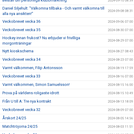
Beställ din personliga klubbmärkning
2024-09-10 08:39
Daniel Siljehult: "Välkomna tillbaka - Och varmt välkomna till
2024-09-08 08:31
alla nya ansikten!"
Veckobrevet vecka 36
2024-09-06 07:00
Veckobrevet vecka 35
2024-08-30 07:00
Hockey innan frukost? Nu erbjuder vi frivilliga
2024-08-29 07:00
morgonträningar
Nytt kioskschema
2024-08-27 08:43
Veckobrevet vecka 34
2024-08-23 07:00
Varmt välkommen, Filip Antonsson
2024-08-19 17:59
Veckobrevet vecka 33
2024-08-16 07:00
Varmt välkommen, Simon Samuelsson!
2024-08-15 16:00
Prova på världens roligaste idrott
2024-08-15 10:49
Från U till A: Tre nya kontrakt
2024-08-13 18:09
Veckobrevet vecka 32
2024-08-09 07:00
Årskort 24/25
2024-08-05 14:56
Matchtröjorna 24/25
2024-08-03 11:51