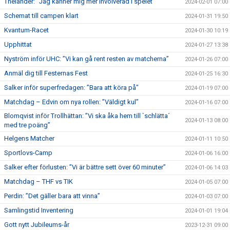
Thelander: ”Jag känner mig mer involverad i spelet”
2024-02-01 07:00
Schemat till campen klart
2024-01-31 19:50
Kvantum-Racet
2024-01-30 10:19
Upphittat
2024-01-27 13:38
Nyström inför UHC: ”Vi kan gå rent resten av matcherna”
2024-01-26 07:00
Anmäl dig till Festernas Fest
2024-01-25 16:30
Salker inför superfredagen: ”Bara att köra på"
2024-01-19 07:00
Matchdag – Edvin om nya rollen: ”Väldigt kul”
2024-01-16 07:00
Blomqvist inför Trollhättan: ”Vi ska åka hem till `schlätta´
2024-01-13 08:00
med tre poäng”
Helgens Matcher
2024-01-11 10:50
Sportlovs-Camp
2024-01-06 16:00
Salker efter förlusten: ”Vi är bättre sett över 60 minuter”
2024-01-06 14:03
Matchdag – THF vs TIK
2024-01-05 07:00
Perdin: ”Det gäller bara att vinna”
2024-01-03 07:00
Samlingstid Inventering
2024-01-01 19:04
Gott nytt Jubileums-år
2023-12-31 09:00