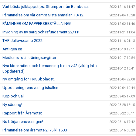
Vårt bästa julklappstips: Strumpor från Bambusa!
2022-12-16 11:47
Påminnelse om vår camp! Sista anmälan 10/12
2022-12-04 15:28
PÅMINNER OM PAPPERSBESTÄLLNING!
2022-12-02 11:46
Invigning av ny sarg och isfundament 22/11!
2022-11-21 11:04
THF-Jullovscamp 2022
2022-11-16 21:13
Äntligen is!
2022-10-19 19:11
Medlems- och träningsavgifter
2022-10-17 19:54
Nya kioskrutiner och bemanning fr.o.m v.42 (viktig info-
2022-10-12 16:41
uppdaterad)
Ny omgång för TRISSbolaget!
2022-10-04 22:00
Uppdatering renovering ishallen
2022-10-04 19:44
Köp och Sälj
2022-09-05 17:09
Ny säsong!
2022-08-28 16:15
Rapport från Årsmötet
2022-05-22 08:11
Nu börjar renoveringen!
2022-05-16 17:42
Påminnelse om årsmöte 21/5 kl 1500
2022-05-16 08:29