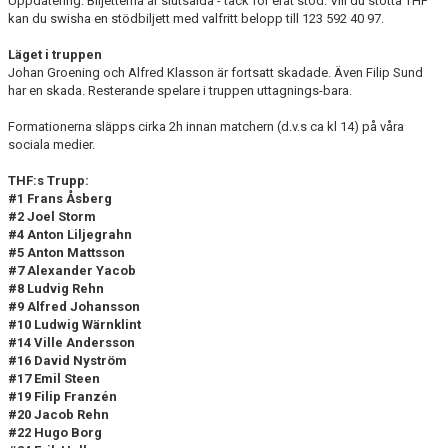
Uppdatering: Biljetterna är slutsålda - tack för erat stöd. Vill du stötta THF
kan du swisha en stödbiljett med valfritt belopp till 123 592 40 97.
Läget i truppen
Johan Groening och Alfred Klasson är fortsatt skadade. Även Filip Sund
har en skada. Resterande spelare i truppen uttagnings-bara.
Formationerna släpps cirka 2h innan matchern (d.v.s ca kl 14) på våra
sociala medier.
THF:s Trupp:
#1 Frans Åsberg
#2 Joel Storm
#4 Anton Liljegrahn
#5 Anton Mattsson
#7 Alexander Yacob
#8 Ludvig Rehn
#9 Alfred Johansson
#10 Ludwig Wärnklint
#14 Ville Andersson
#16 David Nyström
#17 Emil Steen
#19 Filip Franzén
#20 Jacob Rehn
#22 Hugo Borg