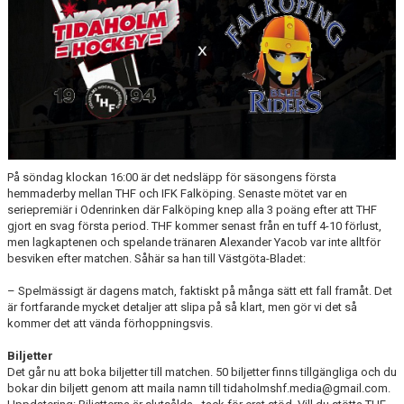
MEDLEM
KIOSKEN
THF UNGDOMSPOLICY - RÖDA TRÅD
PROFILKLÄDER
BILDGALLERI
På söndag klockan 16:00 är det nedsläpp för säsongens första
hemmaderby mellan THF och IFK Falköping. Senaste mötet var en
TRISSBOLAGET
seriepremiär i Odenrinken där Falköping knep alla 3 poäng efter att THF
gjort en svag första period. THF kommer senast från en tuff 4-10 förlust,
DOKUMENT
men lagkaptenen och spelande tränaren Alexander Yacob var inte alltför
besviken efter matchen. Såhär sa han till Västgöta-Bladet:
ALLMÄNHETENS ÅKNING
– Spelmässigt är dagens match, faktiskt på många sätt ett fall framåt. Det
är fortfarande mycket detaljer att slipa på så klart, men gör vi det så
FÖRSÄKRING
kommer det att vända förhoppningsvis.
Biljetter
Det går nu att boka biljetter till matchen. 50 biljetter finns tillgängliga och du
bokar din biljett genom att maila namn till tidaholmshf.media@gmail.com.