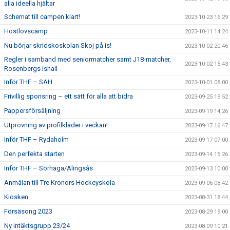
alla ideella hjältar
Schemat till campen klart!
2023-10-23 16:29
Höstlovscamp
2023-10-11 14:24
Nu börjar skridskoskolan Skoj på is!
2023-10-02 20:46
Regler i samband med seniormatcher samt J18-matcher,
2023-10-02 15:43
Rosenbergs ishall
Inför THF – SAH
2023-10-01 08:00
Frivillig sponsring – ett sätt för alla att bidra
2023-09-25 19:52
Pappersförsäljning
2023-09-19 14:26
Utprovning av profilkläder i veckan!
2023-09-17 16:47
Inför THF – Rydaholm
2023-09-17 07:00
Den perfekta starten
2023-09-14 15:26
Inför THF – Sörhaga/Alingsås
2023-09-13 10:00
Anmälan till Tre Kronors Hockeyskola
2023-09-06 08:42
Kiosken
2023-08-31 18:44
Försäsong 2023
2023-08-29 19:00
Ny intäktsgrupp 23/24
2023-08-09 10:21