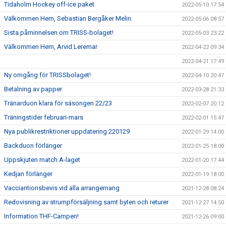
Tidaholm Hockey off-ice paket
2022-05-10 17:54
Välkommen Hem, Sebastian Bergåker Melin.
2022-05-06 08:57
Sista påminnelsen om TRISS-bolaget!
2022-05-03 23:22
Välkommen Hem, Arvid Leremar
2022-04-22 09:34
2022-04-21 17:49
Ny omgång för TRISSbolaget!
2022-04-10 20:47
Betalning av papper
2022-03-28 21:33
Tränarduon klara för säsongen 22/23
2022-02-07 20:12
Träningstider februari-mars
2022-02-01 15:47
Nya publikrestriktioner uppdatering 220129
2022-01-29 14:00
Backduon förlänger
2022-01-25 18:00
Uppskjuten match A-laget
2022-01-20 17:44
Kedjan förlänger
2022-01-19 18:00
Vacciantionsbevis vid alla arrangemang
2021-12-28 08:24
Redovisning av strumpförsäljning samt byten och returer
2021-12-27 14:50
Information THF-Campen!
2021-12-26 09:00