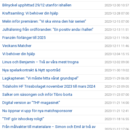
Bilnyckel upphittad 29/12 utanför ishallen
2023-12-30 10:57
Kraftsamling: Vi behöver din hjälp
2023-12-28 07:00
Melin inför premiären: ”Vi ska vinna den här serien”
2023-12-15 07:00
Julhälsning från ordföranden: ”En positiv anda i hallen”
2023-12-13 11:51
Franzén förlänger till 2025
2023-12-11 19:06
Veckans Matcher
2023-12-11 11:46
Vi behöver din hjälp
2023-12-04 15:15
Linus och Benjamin – Två av våra mest trogna
2023-12-02 09:00
Nya spelarkontrakt & Nytt sportråd
2023-11-30 19:02
Lagkaptenen: ”Vi måste hitta vårat grundspel”
2023-11-29 06:00
Tidaholm HF Trissbolaget november 2023 till mars 2024
2023-11-23 09:05
Salker om säsongen och inför Tibro borta
2023-11-23 07:00
Digital version av "THF-magasinet"
2023-11-21 14:00
Nu öppnar vi upp för nya matchsponsorer
2023-11-21 12:41
”THF gör ishockey roligt"
2023-11-18 16:55
Från målvakter till materialare – Simon och Emil är två av
2023-11-12 17:06