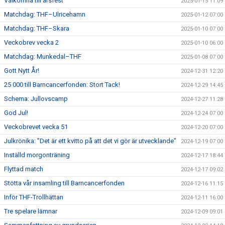
Välkomna till årsfest
2025-01-15 11:09
Matchdag: THF–Ulricehamn
2025-01-12 07:00
Matchdag: THF–Skara
2025-01-10 07:00
Veckobrev vecka 2
2025-01-10 06:00
Matchdag: Munkedal–THF
2025-01-08 07:00
Gott Nytt År!
2024-12-31 12:20
25 000 till Barncancerfonden: Stort Tack!
2024-12-29 14:45
Schema: Jullovscamp
2024-12-27 11:28
God Jul!
2024-12-24 07:00
Veckobrevet vecka 51
2024-12-20 07:00
Julkrönika: ”Det är ett kvitto på att det vi gör är utvecklande”
2024-12-19 07:00
Inställd morgonträning
2024-12-17 18:44
Flyttad match
2024-12-17 09:02
Stötta vår insamling till Barncancerfonden
2024-12-16 11:15
Inför THF-Trollhättan
2024-12-11 16:00
Tre spelare lämnar
2024-12-09 09:01