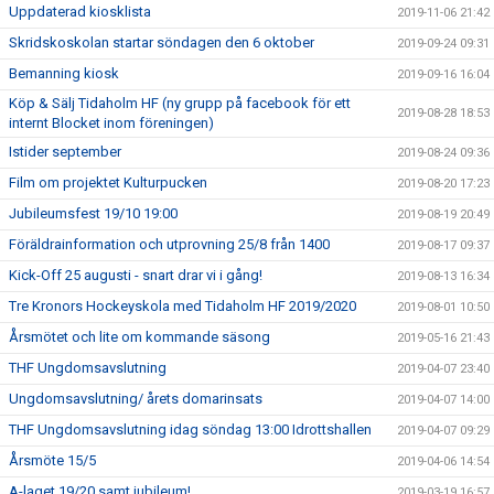
Uppdaterad kiosklista
2019-11-06 21:42
Skridskoskolan startar söndagen den 6 oktober
2019-09-24 09:31
Bemanning kiosk
2019-09-16 16:04
Köp & Sälj Tidaholm HF (ny grupp på facebook för ett
2019-08-28 18:53
internt Blocket inom föreningen)
Istider september
2019-08-24 09:36
Film om projektet Kulturpucken
2019-08-20 17:23
Jubileumsfest 19/10 19:00
2019-08-19 20:49
Föräldrainformation och utprovning 25/8 från 1400
2019-08-17 09:37
Kick-Off 25 augusti - snart drar vi i gång!
2019-08-13 16:34
Tre Kronors Hockeyskola med Tidaholm HF 2019/2020
2019-08-01 10:50
Årsmötet och lite om kommande säsong
2019-05-16 21:43
THF Ungdomsavslutning
2019-04-07 23:40
Ungdomsavslutning/ årets domarinsats
2019-04-07 14:00
THF Ungdomsavslutning idag söndag 13:00 Idrottshallen
2019-04-07 09:29
Årsmöte 15/5
2019-04-06 14:54
A-laget 19/20 samt jubileum!
2019-03-19 16:57