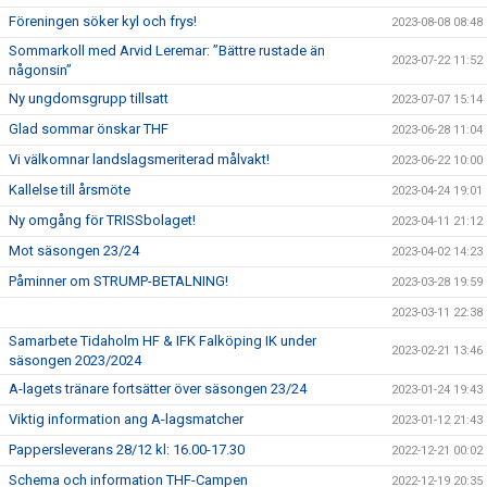
Föreningen söker kyl och frys!
2023-08-08 08:48
Sommarkoll med Arvid Leremar: ”Bättre rustade än
2023-07-22 11:52
någonsin”
Ny ungdomsgrupp tillsatt
2023-07-07 15:14
Glad sommar önskar THF
2023-06-28 11:04
Vi välkomnar landslagsmeriterad målvakt!
2023-06-22 10:00
Kallelse till årsmöte
2023-04-24 19:01
Ny omgång för TRISSbolaget!
2023-04-11 21:12
Mot säsongen 23/24
2023-04-02 14:23
Påminner om STRUMP-BETALNING!
2023-03-28 19:59
2023-03-11 22:38
Samarbete Tidaholm HF & IFK Falköping IK under
2023-02-21 13:46
säsongen 2023/2024
A-lagets tränare fortsätter över säsongen 23/24
2023-01-24 19:43
Viktig information ang A-lagsmatcher
2023-01-12 21:43
Pappersleverans 28/12 kl: 16.00-17.30
2022-12-21 00:02
Schema och information THF-Campen
2022-12-19 20:35