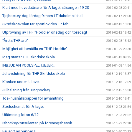
Klart med huvudtränare för A-laget säsongen 19-20
2019-02-28 20:41
Tjejhockey-dag lördag 9 mars i Tidaholms ishall
2019-02-17 21:00
Skridskoskolan tar sportlov den 17 feb
2019-02-13 13:08
Utprovning av THF "Hoddie" onsdag och torsdag!
2019-02-12 18:42
"Årets THF:are"
2019-02-08 15:42
Möjlighet att beställa en "THF-Hoddie"
2019-01-29 20:30
Idag startar THF skridskoskola !
2019-01-13 09:15
INBJUDAN POOLSPEL TJEJER!!
2019-01-08 14:54
Jul avslutning för THF Skridskoskola
2018-12-19 13:37
Kiosken under jullovet
2018-12-18 17:09
Julhälsning från Tinghockey
2018-12-15 15:38
Toa- hushållspapper för avhämtning
2018-12-10 18:41
Spelschemat för A-laget
2018-12-03 21:54
Utlämning foton 6/12!
2018-12-03 21:52
Ishockeykonsulenten på föreningsbesök
2018-11-22 22:18
Fel sort av papper !!!
2018-11-20 20:23