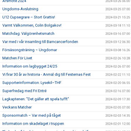
Årsmöte 2024
2024-03-26 06:00
Ungdoms-Avslutning
2024-03-25 07:00
U12 Cupsegrare – Stort Grattis!
2024-03-21 15:25
Varmt Välkommen, Colin Bolgakov!
2024-03-18 11:10
Matchdag: Välgörenhetsmatch
2024-03-16 07:00
Var med i vår insamling till Barncancerfonden
2024-03-12 06:30
Försäsongsträning – Ungdomar
2024-03-08 16:26
Matchen För Livet
2024-02-26 10:28
Information om lagbygget 24/25
2024-02-26 07:00
Vi firar 30 år av historia - Anmäl dig till Festernas Fest
2024-02-22 11:10
Supporterinformation: Lysekil–THF
2024-02-20 06:55
Superfredag med Fri Entré
2024-02-16 07:00
Lagkaptenen: "Det gäller att spela tufft"
2024-02-09 17:30
Veckans Matcher
2024-02-05 07:00
Sponsormatch – Var med på tåget
2024-02-03 14:35
Information om skadeläget i truppen
2024-02-01 12:00