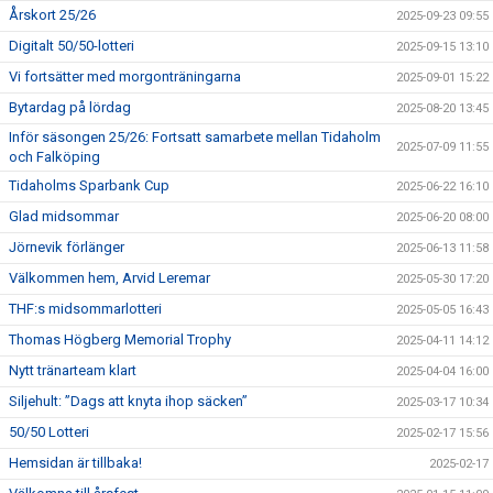
Årskort 25/26
2025-09-23 09:55
Digitalt 50/50-lotteri
2025-09-15 13:10
Vi fortsätter med morgonträningarna
2025-09-01 15:22
Bytardag på lördag
2025-08-20 13:45
Inför säsongen 25/26: Fortsatt samarbete mellan Tidaholm
2025-07-09 11:55
och Falköping
Tidaholms Sparbank Cup
2025-06-22 16:10
Glad midsommar
2025-06-20 08:00
Jörnevik förlänger
2025-06-13 11:58
Välkommen hem, Arvid Leremar
2025-05-30 17:20
THF:s midsommarlotteri
2025-05-05 16:43
Thomas Högberg Memorial Trophy
2025-04-11 14:12
Nytt tränarteam klart
2025-04-04 16:00
Siljehult: ”Dags att knyta ihop säcken”
2025-03-17 10:34
50/50 Lotteri
2025-02-17 15:56
Hemsidan är tillbaka!
2025-02-17