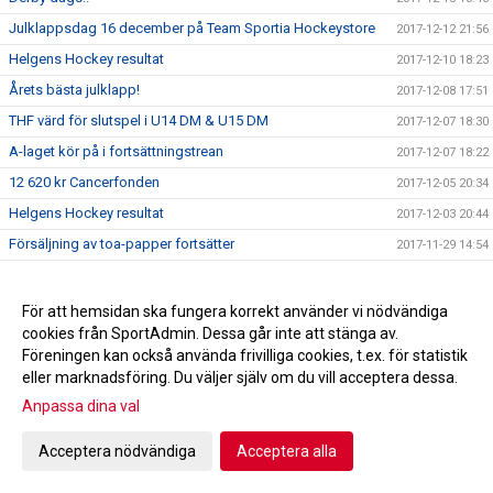
Julklappsdag 16 december på Team Sportia Hockeystore
2017-12-12 21:56
Helgens Hockey resultat
2017-12-10 18:23
Årets bästa julklapp!
2017-12-08 17:51
THF värd för slutspel i U14 DM & U15 DM
2017-12-07 18:30
A-laget kör på i fortsättningstrean
2017-12-07 18:22
12 620 kr Cancerfonden
2017-12-05 20:34
Helgens Hockey resultat
2017-12-03 20:44
Försäljning av toa-papper fortsätter
2017-11-29 14:54
Vinstlista Trissbolaget 28/11 -17
2017-11-28 09:31
Helgens Hockey resultat
2017-11-26 19:49
För att hemsidan ska fungera korrekt använder vi nödvändiga
cookies från SportAdmin. Dessa går inte att stänga av.
Påminnelse om Fotografering THF 27 november
2017-11-26 16:35
Föreningen kan också använda frivilliga cookies, t.ex. för statistik
Trissbolaget 2017_Höst/vinter andelslista
2017-11-26 16:27
eller marknadsföring. Du väljer själv om du vill acceptera dessa.
Profilkläder
2017-11-22 21:00
Anpassa dina val
Hämtning av beställt toa/hushållspapper
2017-11-22 13:00
Acceptera nödvändiga
Acceptera alla
Förlust i grundspelets sista match
2017-11-22 07:53
THF hedrade Thomas Högberg
2017-11-22 07:46