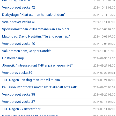
Matchdag: UIF-THF
2024-10-18 09:04
Veckobrevet vecka 42
2024-10-18 06:00
Derbydags: ”Klart att man har saknat dem"
2024-10-11 10:00
Veckobrevet Vecka 41
2024-10-11 06:00
Sponsormatchen - tillsammans kan alla bidra
2024-10-08 07:00
Matchdag: David Nyström: ”Nu är dagen här..."
2024-10-06 07:00
Veckobrevet vecka 40
2024-10-04 07:00
Välkommen hem, Casper Sandén!
2024-10-03 18:05
Höstlovscamp
2024-09-30 19:00
Jörnevik: ”Intresset runt THF är på en egen nivå”
2024-09-27 08:00
Veckobrev vecka 39
2024-09-27 07:34
THF-Dagen - en dag man inte vill missa!
2024-09-24 07:00
Paulsson inför första matchen: "Gäller att hitta rätt"
2024-09-20 08:52
Veckobrevet vecka 38
2024-09-20 06:00
Veckobrevet vecka 37
2024-09-13 07:00
THF-Dagen 27 september
2024-09-11 07:00