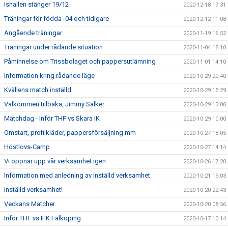
Ishallen stänger 19/12
2020-12-18 17:31
Träningar för födda -04 och tidigare
2020-12-12 11:08
Angående träningar
2020-11-19 16:52
Träningar under rådande situation
2020-11-04 15:10
Påminnelse om Trissbolaget och pappersutlämning
2020-11-01 14:10
Information kring rådande läge
2020-10-29 20:40
Kvällens match inställd
2020-10-29 15:29
Välkommen tillbaka, Jimmy Salker
2020-10-29 13:00
Matchdag - Inför THF vs Skara IK
2020-10-29 10:00
Omstart, profilkläder, pappersförsäljning mm
2020-10-27 18:05
Höstlovs-Camp
2020-10-27 14:14
Vi öppnar upp vår verksamhet igen
2020-10-26 17:20
Information med anledning av inställd verksamhet.
2020-10-21 19:03
Inställd verksamhet!
2020-10-20 22:43
Veckans Matcher
2020-10-20 08:56
Inför THF vs IFK Falköping
2020-10-17 10:14