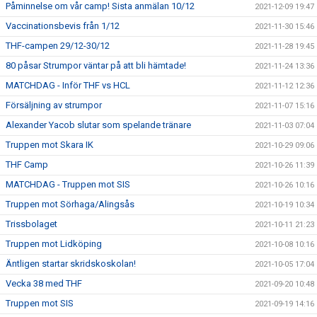
Påminnelse om vår camp! Sista anmälan 10/12
2021-12-09 19:47
Vaccinationsbevis från 1/12
2021-11-30 15:46
THF-campen 29/12-30/12
2021-11-28 19:45
80 påsar Strumpor väntar på att bli hämtade!
2021-11-24 13:36
MATCHDAG - Inför THF vs HCL
2021-11-12 12:36
Försäljning av strumpor
2021-11-07 15:16
Alexander Yacob slutar som spelande tränare
2021-11-03 07:04
Truppen mot Skara IK
2021-10-29 09:06
THF Camp
2021-10-26 11:39
MATCHDAG - Truppen mot SIS
2021-10-26 10:16
Truppen mot Sörhaga/Alingsås
2021-10-19 10:34
Trissbolaget
2021-10-11 21:23
Truppen mot Lidköping
2021-10-08 10:16
Äntligen startar skridskoskolan!
2021-10-05 17:04
Vecka 38 med THF
2021-09-20 10:48
Truppen mot SIS
2021-09-19 14:16