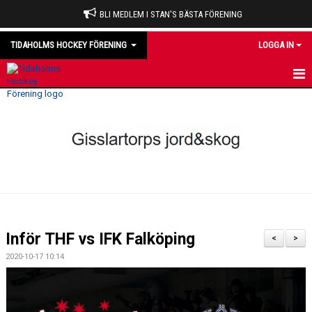
BLI MEDLEM I STAN'S BÄSTA FÖRENING
TIDAHOLMS HOCKEY FÖRENING
LOGGA IN
HEM
NYHETER
VÅRA LAG
OM KLUBBEN
KALENDER
Inför THF vs IFK Falköping
<
>
MATCHER
2020-10-17 10:14
DOMARE