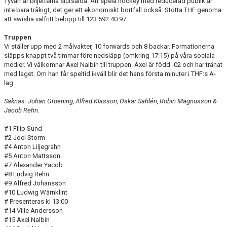
Tyvärr är biljetterna slutsålda. Att spela hockey med reducerad publik är
inte bara tråkigt, det ger ett ekonomiskt bortfall också. Stötta THF genoma
att swisha valfritt belopp till 123 592 40 97.
Truppen
Vi ställer upp med 2 målvakter, 10 forwards och 8 backar. Formationerna
släpps knappt två timmar före nedsläpp (omkring 17:15) på våra sociala
medier. Vi välkomnar Axel Nalbin till truppen. Axel är född -02 och har tränat
med laget. Om han får speltid ikväll blir det hans första minuter i THF:s A-
lag.
Saknas: Johan Groening, Alfred Klasson, Oskar Sahlén, Robin Magnusson &
Jacob Rehn.
#1 Filip Sund
#2 Joel Storm
#4 Anton Liljegrahn
#5 Anton Mattsson
#7 Alexander Yacob
#8 Ludvig Rehn
#9 Alfred Johansson
#10 Ludwig Wärnklint
# Presenteras kl 13:00
#14 Ville Andersson
#15 Axel Nalbin