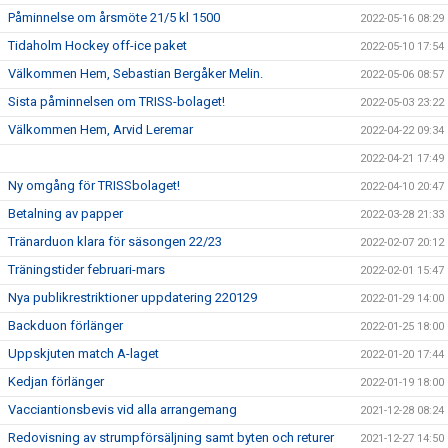
Påminnelse om årsmöte 21/5 kl 1500
2022-05-16 08:29
Tidaholm Hockey off-ice paket
2022-05-10 17:54
Välkommen Hem, Sebastian Bergåker Melin.
2022-05-06 08:57
Sista påminnelsen om TRISS-bolaget!
2022-05-03 23:22
Välkommen Hem, Arvid Leremar
2022-04-22 09:34
2022-04-21 17:49
Ny omgång för TRISSbolaget!
2022-04-10 20:47
Betalning av papper
2022-03-28 21:33
Tränarduon klara för säsongen 22/23
2022-02-07 20:12
Träningstider februari-mars
2022-02-01 15:47
Nya publikrestriktioner uppdatering 220129
2022-01-29 14:00
Backduon förlänger
2022-01-25 18:00
Uppskjuten match A-laget
2022-01-20 17:44
Kedjan förlänger
2022-01-19 18:00
Vacciantionsbevis vid alla arrangemang
2021-12-28 08:24
Redovisning av strumpförsäljning samt byten och returer
2021-12-27 14:50