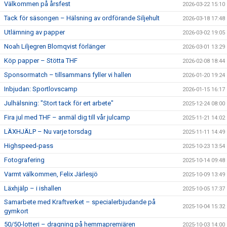
Välkommen på årsfest
2026-03-22 15:10
Tack för säsongen – Hälsning av ordförande Siljehult
2026-03-18 17:48
Utlämning av papper
2026-03-02 19:05
Noah Liljegren Blomqvist förlänger
2026-03-01 13:29
Köp papper – Stötta THF
2026-02-08 18:44
Sponsormatch – tillsammans fyller vi hallen
2026-01-20 19:24
Inbjudan: Sportlovscamp
2026-01-15 16:17
Julhälsning: "Stort tack för ert arbete"
2025-12-24 08:00
Fira jul med THF – anmäl dig till vår julcamp
2025-11-21 14:02
LÄXHJÄLP – Nu varje torsdag
2025-11-11 14:49
Highspeed-pass
2025-10-23 13:54
Fotografering
2025-10-14 09:48
Varmt välkommen, Felix Järlesjö
2025-10-09 13:49
Läxhjälp – i ishallen
2025-10-05 17:37
Samarbete med Kraftverket – specialerbjudande på
2025-10-04 15:32
gymkort
50/50-lotteri – dragning på hemmapremiären
2025-10-03 14:00