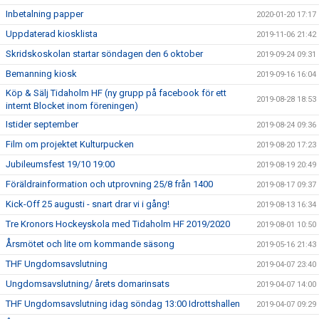
Inbetalning papper
2020-01-20 17:17
Uppdaterad kiosklista
2019-11-06 21:42
Skridskoskolan startar söndagen den 6 oktober
2019-09-24 09:31
Bemanning kiosk
2019-09-16 16:04
Köp & Sälj Tidaholm HF (ny grupp på facebook för ett
2019-08-28 18:53
internt Blocket inom föreningen)
Istider september
2019-08-24 09:36
Film om projektet Kulturpucken
2019-08-20 17:23
Jubileumsfest 19/10 19:00
2019-08-19 20:49
Föräldrainformation och utprovning 25/8 från 1400
2019-08-17 09:37
Kick-Off 25 augusti - snart drar vi i gång!
2019-08-13 16:34
Tre Kronors Hockeyskola med Tidaholm HF 2019/2020
2019-08-01 10:50
Årsmötet och lite om kommande säsong
2019-05-16 21:43
THF Ungdomsavslutning
2019-04-07 23:40
Ungdomsavslutning/ årets domarinsats
2019-04-07 14:00
THF Ungdomsavslutning idag söndag 13:00 Idrottshallen
2019-04-07 09:29