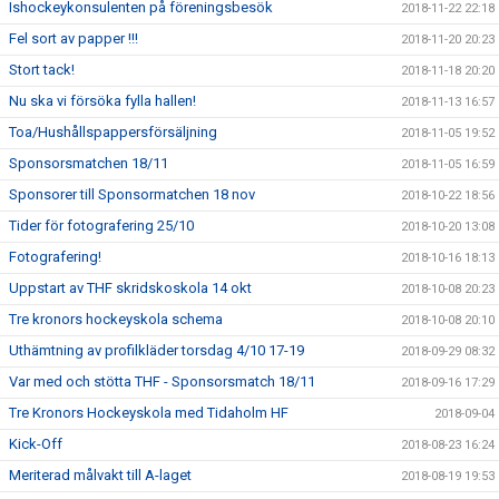
Ishockeykonsulenten på föreningsbesök
2018-11-22 22:18
Fel sort av papper !!!
2018-11-20 20:23
Stort tack!
2018-11-18 20:20
Nu ska vi försöka fylla hallen!
2018-11-13 16:57
Toa/Hushållspappersförsäljning
2018-11-05 19:52
Sponsorsmatchen 18/11
2018-11-05 16:59
Sponsorer till Sponsormatchen 18 nov
2018-10-22 18:56
Tider för fotografering 25/10
2018-10-20 13:08
Fotografering!
2018-10-16 18:13
Uppstart av THF skridskoskola 14 okt
2018-10-08 20:23
Tre kronors hockeyskola schema
2018-10-08 20:10
Uthämtning av profilkläder torsdag 4/10 17-19
2018-09-29 08:32
Var med och stötta THF - Sponsorsmatch 18/11
2018-09-16 17:29
Tre Kronors Hockeyskola med Tidaholm HF
2018-09-04
Kick-Off
2018-08-23 16:24
Meriterad målvakt till A-laget
2018-08-19 19:53