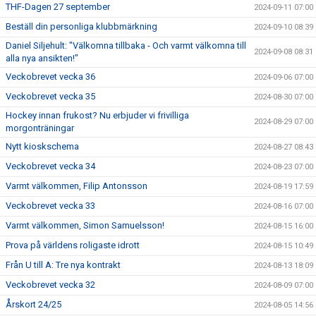
THF-Dagen 27 september
2024-09-11 07:00
Beställ din personliga klubbmärkning
2024-09-10 08:39
Daniel Siljehult: "Välkomna tillbaka - Och varmt välkomna till
2024-09-08 08:31
alla nya ansikten!"
Veckobrevet vecka 36
2024-09-06 07:00
Veckobrevet vecka 35
2024-08-30 07:00
Hockey innan frukost? Nu erbjuder vi frivilliga
2024-08-29 07:00
morgonträningar
Nytt kioskschema
2024-08-27 08:43
Veckobrevet vecka 34
2024-08-23 07:00
Varmt välkommen, Filip Antonsson
2024-08-19 17:59
Veckobrevet vecka 33
2024-08-16 07:00
Varmt välkommen, Simon Samuelsson!
2024-08-15 16:00
Prova på världens roligaste idrott
2024-08-15 10:49
Från U till A: Tre nya kontrakt
2024-08-13 18:09
Veckobrevet vecka 32
2024-08-09 07:00
Årskort 24/25
2024-08-05 14:56