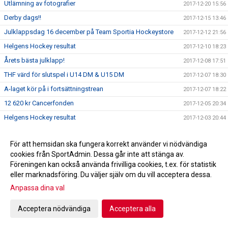
Utlämning av fotografier
2017-12-20 15:56
Derby dags!!
2017-12-15 13:46
Julklappsdag 16 december på Team Sportia Hockeystore
2017-12-12 21:56
Helgens Hockey resultat
2017-12-10 18:23
Årets bästa julklapp!
2017-12-08 17:51
THF värd för slutspel i U14 DM & U15 DM
2017-12-07 18:30
A-laget kör på i fortsättningstrean
2017-12-07 18:22
12 620 kr Cancerfonden
2017-12-05 20:34
Helgens Hockey resultat
2017-12-03 20:44
Försäljning av toa-papper fortsätter
2017-11-29 14:54
För att hemsidan ska fungera korrekt använder vi nödvändiga
Vinstlista Trissbolaget 28/11 -17
2017-11-28 09:31
cookies från SportAdmin. Dessa går inte att stänga av.
Helgens Hockey resultat
2017-11-26 19:49
Föreningen kan också använda frivilliga cookies, t.ex. för statistik
Påminnelse om Fotografering THF 27 november
eller marknadsföring. Du väljer själv om du vill acceptera dessa.
2017-11-26 16:35
Anpassa dina val
Trissbolaget 2017_Höst/vinter andelslista
2017-11-26 16:27
Profilkläder
2017-11-22 21:00
Acceptera nödvändiga
Acceptera alla
Hämtning av beställt toa/hushållspapper
2017-11-22 13:00