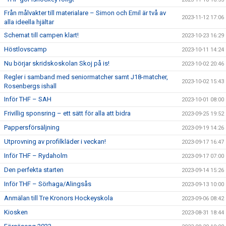
Från målvakter till materialare – Simon och Emil är två av
2023-11-12 17:06
alla ideella hjältar
Schemat till campen klart!
2023-10-23 16:29
Höstlovscamp
2023-10-11 14:24
Nu börjar skridskoskolan Skoj på is!
2023-10-02 20:46
Regler i samband med seniormatcher samt J18-matcher,
2023-10-02 15:43
Rosenbergs ishall
Inför THF – SAH
2023-10-01 08:00
Frivillig sponsring – ett sätt för alla att bidra
2023-09-25 19:52
Pappersförsäljning
2023-09-19 14:26
Utprovning av profilkläder i veckan!
2023-09-17 16:47
Inför THF – Rydaholm
2023-09-17 07:00
Den perfekta starten
2023-09-14 15:26
Inför THF – Sörhaga/Alingsås
2023-09-13 10:00
Anmälan till Tre Kronors Hockeyskola
2023-09-06 08:42
Kiosken
2023-08-31 18:44