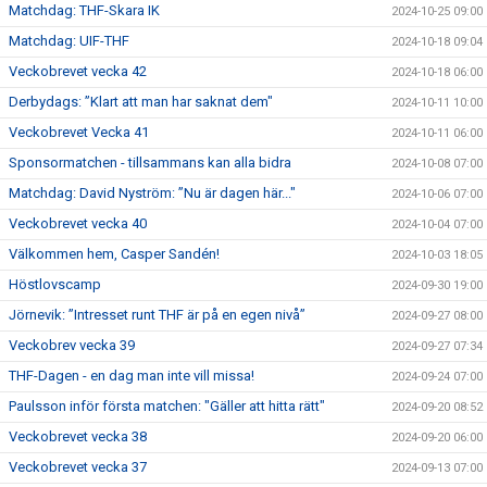
Matchdag: THF-Skara IK
2024-10-25 09:00
Matchdag: UIF-THF
2024-10-18 09:04
Veckobrevet vecka 42
2024-10-18 06:00
Derbydags: ”Klart att man har saknat dem"
2024-10-11 10:00
Veckobrevet Vecka 41
2024-10-11 06:00
Sponsormatchen - tillsammans kan alla bidra
2024-10-08 07:00
Matchdag: David Nyström: ”Nu är dagen här..."
2024-10-06 07:00
Veckobrevet vecka 40
2024-10-04 07:00
Välkommen hem, Casper Sandén!
2024-10-03 18:05
Höstlovscamp
2024-09-30 19:00
Jörnevik: ”Intresset runt THF är på en egen nivå”
2024-09-27 08:00
Veckobrev vecka 39
2024-09-27 07:34
THF-Dagen - en dag man inte vill missa!
2024-09-24 07:00
Paulsson inför första matchen: "Gäller att hitta rätt"
2024-09-20 08:52
Veckobrevet vecka 38
2024-09-20 06:00
Veckobrevet vecka 37
2024-09-13 07:00