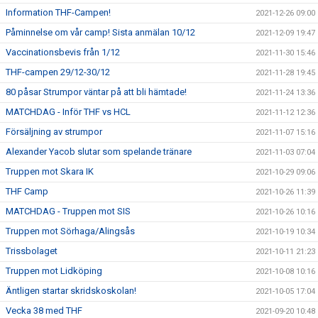
Information THF-Campen!
2021-12-26 09:00
Påminnelse om vår camp! Sista anmälan 10/12
2021-12-09 19:47
Vaccinationsbevis från 1/12
2021-11-30 15:46
THF-campen 29/12-30/12
2021-11-28 19:45
80 påsar Strumpor väntar på att bli hämtade!
2021-11-24 13:36
MATCHDAG - Inför THF vs HCL
2021-11-12 12:36
Försäljning av strumpor
2021-11-07 15:16
Alexander Yacob slutar som spelande tränare
2021-11-03 07:04
Truppen mot Skara IK
2021-10-29 09:06
THF Camp
2021-10-26 11:39
MATCHDAG - Truppen mot SIS
2021-10-26 10:16
Truppen mot Sörhaga/Alingsås
2021-10-19 10:34
Trissbolaget
2021-10-11 21:23
Truppen mot Lidköping
2021-10-08 10:16
Äntligen startar skridskoskolan!
2021-10-05 17:04
Vecka 38 med THF
2021-09-20 10:48