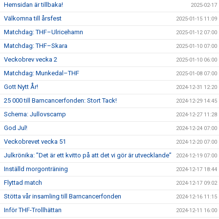
Hemsidan är tillbaka!
2025-02-17
Välkomna till årsfest
2025-01-15 11:09
Matchdag: THF–Ulricehamn
2025-01-12 07:00
Matchdag: THF–Skara
2025-01-10 07:00
Veckobrev vecka 2
2025-01-10 06:00
Matchdag: Munkedal–THF
2025-01-08 07:00
Gott Nytt År!
2024-12-31 12:20
25 000 till Barncancerfonden: Stort Tack!
2024-12-29 14:45
Schema: Jullovscamp
2024-12-27 11:28
God Jul!
2024-12-24 07:00
Veckobrevet vecka 51
2024-12-20 07:00
Julkrönika: ”Det är ett kvitto på att det vi gör är utvecklande”
2024-12-19 07:00
Inställd morgonträning
2024-12-17 18:44
Flyttad match
2024-12-17 09:02
Stötta vår insamling till Barncancerfonden
2024-12-16 11:15
Inför THF-Trollhättan
2024-12-11 16:00