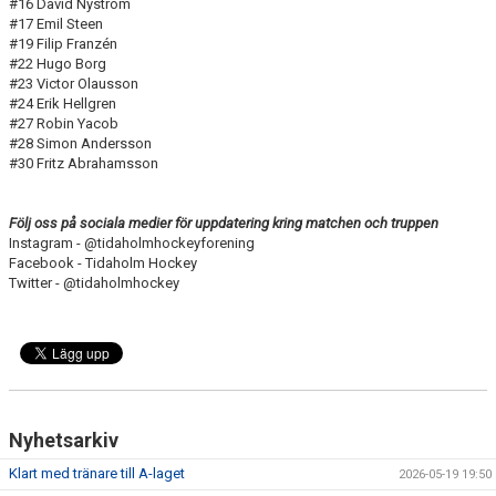
#16 David Nyström
#17 Emil Steen
#19 Filip Franzén
#22 Hugo Borg
#23 Victor Olausson
#24 Erik Hellgren
#27 Robin Yacob
#28 Simon Andersson
#30 Fritz Abrahamsson
Följ oss på sociala medier för uppdatering kring matchen och truppen
Instagram - @tidaholmhockeyforening
Facebook - Tidaholm Hockey
Twitter - @tidaholmhockey
Nyhetsarkiv
Klart med tränare till A-laget
2026-05-19 19:50