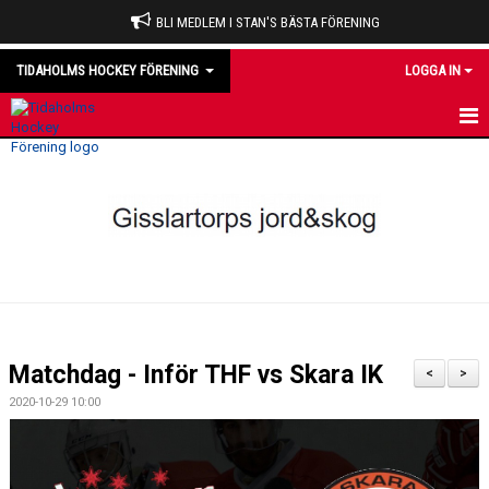
BLI MEDLEM I STAN'S BÄSTA FÖRENING
TIDAHOLMS HOCKEY FÖRENING
LOGGA IN
HEM
NYHETER
VÅRA LAG
OM KLUBBEN
KALENDER
Matchdag - Inför THF vs Skara IK
<
>
MATCHER
2020-10-29 10:00
DOMARE