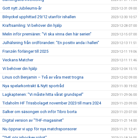
Gott nytt Jubileums-år
2023-12-31 09:00
Bilnyckel upphittad 29/12 utanför ishallen
2023-12-30 10:57
Kraftsamling: Vi behöver din hjälp
2023-12-28 07:00
Melin inför premiären: ”Vi ska vinna den här serien”
2023-12-15 07:00
Julhälsning från ordföranden: ”En positiv anda i hallen”
2023-12-13 11:51
Franzén förlänger till 2025
2023-12-11 19:06
Veckans Matcher
2023-12-11 11:46
Vi behöver din hjälp
2023-12-04 15:15
Linus och Benjamin – Två av våra mest trogna
2023-12-02 09:00
Nya spelarkontrakt & Nytt sportråd
2023-11-30 19:02
Lagkaptenen: ”Vi måste hitta vårat grundspel”
2023-11-29 06:00
Tidaholm HF Trissbolaget november 2023 till mars 2024
2023-11-23 09:05
Salker om säsongen och inför Tibro borta
2023-11-23 07:00
Digital version av "THF-magasinet"
2023-11-21 14:00
Nu öppnar vi upp för nya matchsponsorer
2023-11-21 12:41
”THF gör ishockey roligt"
2023-11-18 16:55