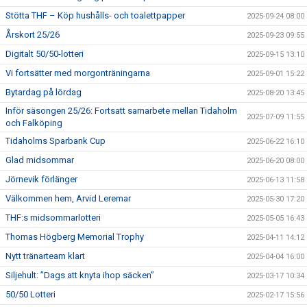
Stötta THF – Köp hushålls- och toalettpapper
2025-09-24 08:00
Årskort 25/26
2025-09-23 09:55
Digitalt 50/50-lotteri
2025-09-15 13:10
Vi fortsätter med morgonträningarna
2025-09-01 15:22
Bytardag på lördag
2025-08-20 13:45
Inför säsongen 25/26: Fortsatt samarbete mellan Tidaholm
2025-07-09 11:55
och Falköping
Tidaholms Sparbank Cup
2025-06-22 16:10
Glad midsommar
2025-06-20 08:00
Jörnevik förlänger
2025-06-13 11:58
Välkommen hem, Arvid Leremar
2025-05-30 17:20
THF:s midsommarlotteri
2025-05-05 16:43
Thomas Högberg Memorial Trophy
2025-04-11 14:12
Nytt tränarteam klart
2025-04-04 16:00
Siljehult: ”Dags att knyta ihop säcken”
2025-03-17 10:34
50/50 Lotteri
2025-02-17 15:56