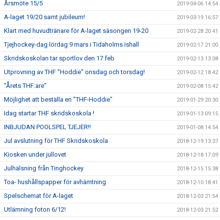
Årsmöte 15/5
2019-04-06 14:54
A-laget 19/20 samt jubileum!
2019-03-19 16:57
Klart med huvudtränare för A-laget säsongen 19-20
2019-02-28 20:41
Tjejhockey-dag lördag 9 mars i Tidaholms ishall
2019-02-17 21:00
Skridskoskolan tar sportlov den 17 feb
2019-02-13 13:08
Utprovning av THF "Hoddie" onsdag och torsdag!
2019-02-12 18:42
"Årets THF:are"
2019-02-08 15:42
Möjlighet att beställa en "THF-Hoddie"
2019-01-29 20:30
Idag startar THF skridskoskola !
2019-01-13 09:15
INBJUDAN POOLSPEL TJEJER!!
2019-01-08 14:54
Jul avslutning för THF Skridskoskola
2018-12-19 13:37
Kiosken under jullovet
2018-12-18 17:09
Julhälsning från Tinghockey
2018-12-15 15:38
Toa- hushållspapper för avhämtning
2018-12-10 18:41
Spelschemat för A-laget
2018-12-03 21:54
Utlämning foton 6/12!
2018-12-03 21:52