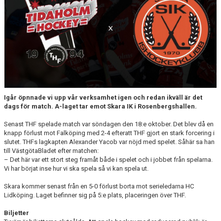
MEDLEM
KIOSKEN
THF UNGDOMSPOLICY - RÖDA TRÅD
PROFILKLÄDER
BILDGALLERI
Igår öpnnade vi upp vår verksamhet igen och redan ikväll är det
dags för match. A-laget tar emot Skara IK i Rosenbergshallen.
TRISSBOLAGET
Senast THF spelade match var söndagen den 18:e oktober. Det blev då en
DOKUMENT
knapp förlust mot Falköping med 2-4 efteratt THF gjort en stark forcering i
slutet. THFs lagkapten Alexander Yacob var nöjd med spelet. Såhär sa han
till VästgötaBladet efter matchen:
ALLMÄNHETENS ÅKNING
– Det här var ett stort steg framåt både i spelet och i jobbet från spelarna.
Vi har börjat inse hur vi ska spela så vi kan spela ut.
FÖRSÄKRING
Skara kommer senast från en 5-0 förlust borta mot serieledarna HC
Lidköping. Laget befinner sig på 5:e plats, placeringen över THF.
Biljetter