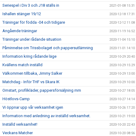
Seriespel i Div 3 och J18 ställs in
2021-01-08 15:31
Ishallen stänger 19/12
2020-12-18 17:31
Träningar för födda -04 och tidigare
2020-12-12 11:08
Angående träningar
2020-11-19 16:52
Träningar under rådande situation
2020-11-04 15:10
Påminnelse om Trissbolaget och pappersutlämning
2020-11-01 14:10
Information kring rådande läge
2020-10-29 20:40
Kvällens match inställd
2020-10-29 15:29
Välkommen tillbaka, Jimmy Salker
2020-10-29 13:00
Matchdag - Inför THF vs Skara IK
2020-10-29 10:00
Omstart, profilkläder, pappersförsäljning mm
2020-10-27 18:05
Höstlovs-Camp
2020-10-27 14:14
Vi öppnar upp vår verksamhet igen
2020-10-26 17:20
Information med anledning av inställd verksamhet.
2020-10-21 19:03
Inställd verksamhet!
2020-10-20 22:43
Veckans Matcher
2020-10-20 08:56