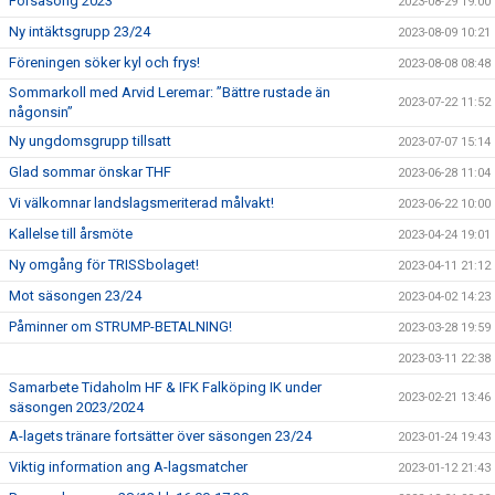
Försäsong 2023
2023-08-29 19:00
Ny intäktsgrupp 23/24
2023-08-09 10:21
Föreningen söker kyl och frys!
2023-08-08 08:48
Sommarkoll med Arvid Leremar: ”Bättre rustade än
2023-07-22 11:52
någonsin”
Ny ungdomsgrupp tillsatt
2023-07-07 15:14
Glad sommar önskar THF
2023-06-28 11:04
Vi välkomnar landslagsmeriterad målvakt!
2023-06-22 10:00
Kallelse till årsmöte
2023-04-24 19:01
Ny omgång för TRISSbolaget!
2023-04-11 21:12
Mot säsongen 23/24
2023-04-02 14:23
Påminner om STRUMP-BETALNING!
2023-03-28 19:59
2023-03-11 22:38
Samarbete Tidaholm HF & IFK Falköping IK under
2023-02-21 13:46
säsongen 2023/2024
A-lagets tränare fortsätter över säsongen 23/24
2023-01-24 19:43
Viktig information ang A-lagsmatcher
2023-01-12 21:43