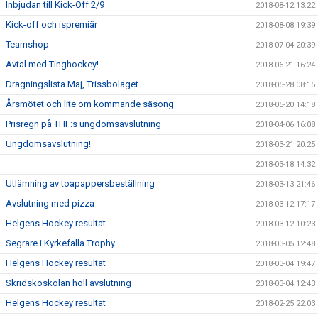
Inbjudan till Kick-Off 2/9
2018-08-12 13:22
Kick-off och ispremiär
2018-08-08 19:39
Teamshop
2018-07-04 20:39
Avtal med Tinghockey!
2018-06-21 16:24
Dragningslista Maj, Trissbolaget
2018-05-28 08:15
Årsmötet och lite om kommande säsong
2018-05-20 14:18
Prisregn på THF:s ungdomsavslutning
2018-04-06 16:08
Ungdomsavslutning!
2018-03-21 20:25
2018-03-18 14:32
Utlämning av toapappersbeställning
2018-03-13 21:46
Avslutning med pizza
2018-03-12 17:17
Helgens Hockey resultat
2018-03-12 10:23
Segrare i Kyrkefalla Trophy
2018-03-05 12:48
Helgens Hockey resultat
2018-03-04 19:47
Skridskoskolan höll avslutning
2018-03-04 12:43
Helgens Hockey resultat
2018-02-25 22:03