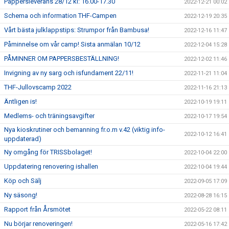
Pappersleverans 28/12 kl: 16.00-17.30
2022-12-21 00:02
Schema och information THF-Campen
2022-12-19 20:35
Vårt bästa julklappstips: Strumpor från Bambusa!
2022-12-16 11:47
Påminnelse om vår camp! Sista anmälan 10/12
2022-12-04 15:28
PÅMINNER OM PAPPERSBESTÄLLNING!
2022-12-02 11:46
Invigning av ny sarg och isfundament 22/11!
2022-11-21 11:04
THF-Jullovscamp 2022
2022-11-16 21:13
Äntligen is!
2022-10-19 19:11
Medlems- och träningsavgifter
2022-10-17 19:54
Nya kioskrutiner och bemanning fr.o.m v.42 (viktig info-
2022-10-12 16:41
uppdaterad)
Ny omgång för TRISSbolaget!
2022-10-04 22:00
Uppdatering renovering ishallen
2022-10-04 19:44
Köp och Sälj
2022-09-05 17:09
Ny säsong!
2022-08-28 16:15
Rapport från Årsmötet
2022-05-22 08:11
Nu börjar renoveringen!
2022-05-16 17:42