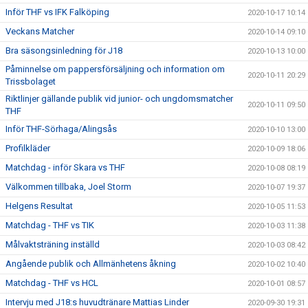
Inför THF vs IFK Falköping
2020-10-17 10:14
Veckans Matcher
2020-10-14 09:10
Bra säsongsinledning för J18
2020-10-13 10:00
Påminnelse om pappersförsäljning och information om
2020-10-11 20:29
Trissbolaget
Riktlinjer gällande publik vid junior- och ungdomsmatcher
2020-10-11 09:50
THF
Inför THF-Sörhaga/Alingsås
2020-10-10 13:00
Profilkläder
2020-10-09 18:06
Matchdag - inför Skara vs THF
2020-10-08 08:19
Välkommen tillbaka, Joel Storm
2020-10-07 19:37
Helgens Resultat
2020-10-05 11:53
Matchdag - THF vs TIK
2020-10-03 11:38
Målvaktsträning inställd
2020-10-03 08:42
Angående publik och Allmänhetens åkning
2020-10-02 10:40
Matchdag - THF vs HCL
2020-10-01 08:57
Intervju med J18:s huvudtränare Mattias Linder
2020-09-30 19:31