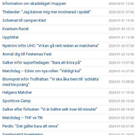
Information om skadeläget i truppen
2024-02-01 12:00
Thelander: ”Jag känner mig mer involverad i spelet”
2024-02-01 07:00
Schemat till campen klart
2024-01-31 19:50
Kvantum-Racet
2024-01-30 10:19
Upphittat
2024-01-27 13:38
Nyström inför UHC: ”Vi kan gå rent resten av matcherna”
2024-01-26 07:00
Anmäl dig till Festernas Fest
2024-01-25 16:30
Salker inför superfredagen: ”Bara att köra på"
2024-01-19 07:00
Matchdag – Edvin om nya rollen: ”Väldigt kul”
2024-01-16 07:00
Blomqvist inför Trollhättan: ”Vi ska åka hem till `schlätta´
2024-01-13 08:00
med tre poäng”
Helgens Matcher
2024-01-11 10:50
Sportlovs-Camp
2024-01-06 16:00
Salker efter förlusten: ”Vi är bättre sett över 60 minuter”
2024-01-06 14:03
Matchdag – THF vs TIK
2024-01-05 07:00
Perdin: ”Det gäller bara att vinna”
2024-01-03 07:00
Samlingstid Inventering
2024-01-01 19:04