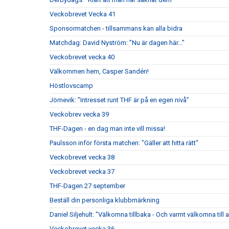
Veckobrevet Vecka 41
Sponsormatchen - tillsammans kan alla bidra
Matchdag: David Nyström: ”Nu är dagen här..."
Veckobrevet vecka 40
Välkommen hem, Casper Sandén!
Höstlovscamp
Jörnevik: ”Intresset runt THF är på en egen nivå”
Veckobrev vecka 39
THF-Dagen - en dag man inte vill missa!
Paulsson inför första matchen: "Gäller att hitta rätt"
Veckobrevet vecka 38
Veckobrevet vecka 37
THF-Dagen 27 september
Beställ din personliga klubbmärkning
Daniel Siljehult: "Välkomna tillbaka - Och varmt välkomna till a
Veckobrevet vecka 36