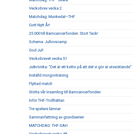
Veckobrev vecka 2
Matchdag: Munkedal–THF
Gott Nytt År!
25 000 till Barncancerfonden: Stort Tack!
Schema: Jullovscamp
God Jul!
Veckobrevet vecka 51
Julkrönika: ”Det är ett kvitto på att det vi gör är utvecklande”
Inställd morgonträning
Flyttad match
Stötta vår insamling till Barncancerfonden
Inför THF-Trollhättan
Tre spelare lämnar
Sammanfattning av grundserien
MATCHDAG: THF-SAH
Veckobrevet vecka 48