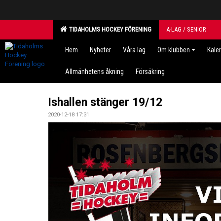
TIDAHOLMS HOCKEY FÖRENING
A-LAG / SENIOR
Hem
Nyheter
Våra lag
Om klubben
Kale
Allmänhetens åkning
Försäkring
Ishallen stänger 19/12
2020-12-18 17:31