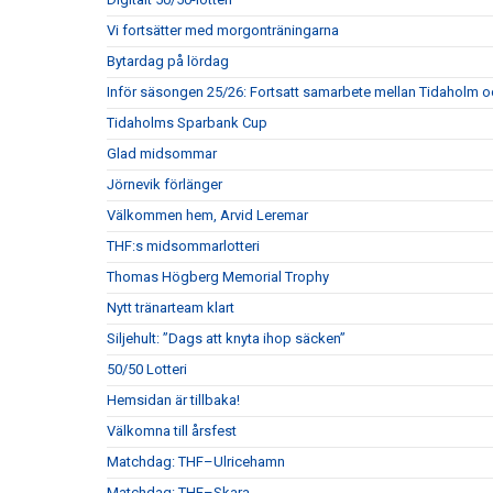
Vi fortsätter med morgonträningarna
Bytardag på lördag
Inför säsongen 25/26: Fortsatt samarbete mellan Tidaholm 
Tidaholms Sparbank Cup
Glad midsommar
Jörnevik förlänger
Välkommen hem, Arvid Leremar
THF:s midsommarlotteri
Thomas Högberg Memorial Trophy
Nytt tränarteam klart
Siljehult: ”Dags att knyta ihop säcken”
50/50 Lotteri
Hemsidan är tillbaka!
Välkomna till årsfest
Matchdag: THF–Ulricehamn
Matchdag: THF–Skara