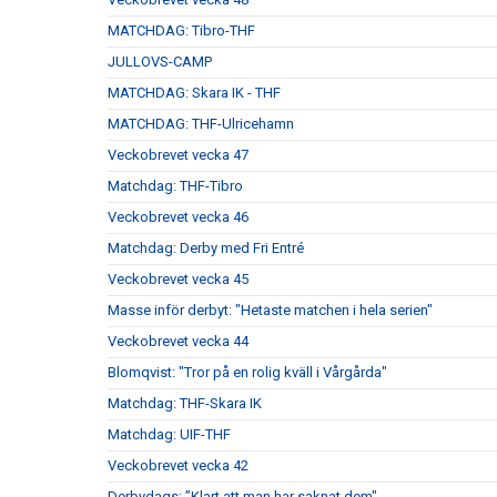
MATCHDAG: Tibro-THF
JULLOVS-CAMP
MATCHDAG: Skara IK - THF
MATCHDAG: THF-Ulricehamn
Veckobrevet vecka 47
Matchdag: THF-Tibro
Veckobrevet vecka 46
Matchdag: Derby med Fri Entré
Veckobrevet vecka 45
Masse inför derbyt: "Hetaste matchen i hela serien"
Veckobrevet vecka 44
Blomqvist: "Tror på en rolig kväll i Vårgårda"
Matchdag: THF-Skara IK
Matchdag: UIF-THF
Veckobrevet vecka 42
Derbydags: ”Klart att man har saknat dem"