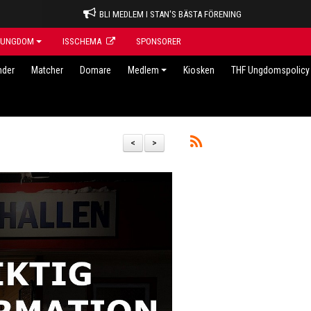
BLI MEDLEM I STAN'S BÄSTA FÖRENING
UNGDOM
ISSCHEMA
SPONSORER
nder
Matcher
Domare
Medlem
Kiosken
THF Ungdomspolicy 
<
>