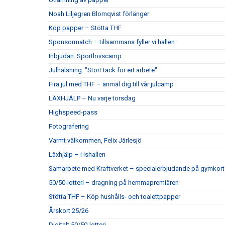
Noah Liljegren Blomqvist förlänger
Köp papper – Stötta THF
Sponsormatch – tillsammans fyller vi hallen
Inbjudan: Sportlovscamp
Julhälsning: "Stort tack för ert arbete"
Fira jul med THF – anmäl dig till vår julcamp
LÄXHJÄLP – Nu varje torsdag
Highspeed-pass
Fotografering
Varmt välkommen, Felix Järlesjö
Läxhjälp – i ishallen
Samarbete med Kraftverket – specialerbjudande på gymkort
50/50-lotteri – dragning på hemmapremiären
Stötta THF – Köp hushålls- och toalettpapper
Årskort 25/26
Digitalt 50/50-lotteri