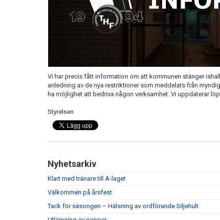
Vi har precis fått information om att kommunen stänger ishal
anledning av de nya restriktioner som meddelats från myndigh
ha möjlighet att bedriva någon verksamhet. Vi uppdaterar l
Styrelsen
Nyhetsarkiv
Klart med tränare till A-laget
Välkommen på årsfest
Tack för säsongen – Hälsning av ordförande Siljehult
Utlämning av papper