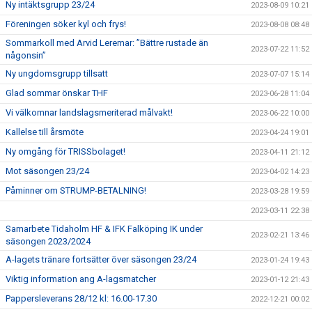
Ny intäktsgrupp 23/24
2023-08-09 10:21
Föreningen söker kyl och frys!
2023-08-08 08:48
Sommarkoll med Arvid Leremar: ”Bättre rustade än
2023-07-22 11:52
någonsin”
Ny ungdomsgrupp tillsatt
2023-07-07 15:14
Glad sommar önskar THF
2023-06-28 11:04
Vi välkomnar landslagsmeriterad målvakt!
2023-06-22 10:00
Kallelse till årsmöte
2023-04-24 19:01
Ny omgång för TRISSbolaget!
2023-04-11 21:12
Mot säsongen 23/24
2023-04-02 14:23
Påminner om STRUMP-BETALNING!
2023-03-28 19:59
2023-03-11 22:38
Samarbete Tidaholm HF & IFK Falköping IK under
2023-02-21 13:46
säsongen 2023/2024
A-lagets tränare fortsätter över säsongen 23/24
2023-01-24 19:43
Viktig information ang A-lagsmatcher
2023-01-12 21:43
Pappersleverans 28/12 kl: 16.00-17.30
2022-12-21 00:02