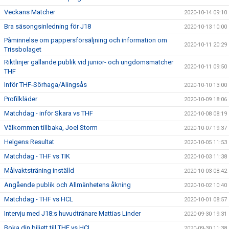
Veckans Matcher
2020-10-14 09:10
Bra säsongsinledning för J18
2020-10-13 10:00
Påminnelse om pappersförsäljning och information om
2020-10-11 20:29
Trissbolaget
Riktlinjer gällande publik vid junior- och ungdomsmatcher
2020-10-11 09:50
THF
Inför THF-Sörhaga/Alingsås
2020-10-10 13:00
Profilkläder
2020-10-09 18:06
Matchdag - inför Skara vs THF
2020-10-08 08:19
Välkommen tillbaka, Joel Storm
2020-10-07 19:37
Helgens Resultat
2020-10-05 11:53
Matchdag - THF vs TIK
2020-10-03 11:38
Målvaktsträning inställd
2020-10-03 08:42
Angående publik och Allmänhetens åkning
2020-10-02 10:40
Matchdag - THF vs HCL
2020-10-01 08:57
Intervju med J18:s huvudtränare Mattias Linder
2020-09-30 19:31
Boka din biljett till THF vs HCL
2020-09-30 11:38