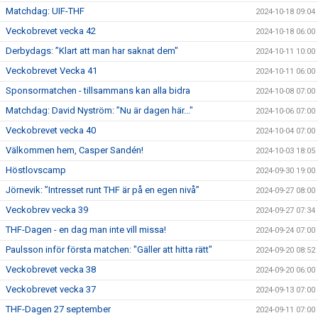
Matchdag: UIF-THF
2024-10-18 09:04
Veckobrevet vecka 42
2024-10-18 06:00
Derbydags: ”Klart att man har saknat dem"
2024-10-11 10:00
Veckobrevet Vecka 41
2024-10-11 06:00
Sponsormatchen - tillsammans kan alla bidra
2024-10-08 07:00
Matchdag: David Nyström: ”Nu är dagen här..."
2024-10-06 07:00
Veckobrevet vecka 40
2024-10-04 07:00
Välkommen hem, Casper Sandén!
2024-10-03 18:05
Höstlovscamp
2024-09-30 19:00
Jörnevik: ”Intresset runt THF är på en egen nivå”
2024-09-27 08:00
Veckobrev vecka 39
2024-09-27 07:34
THF-Dagen - en dag man inte vill missa!
2024-09-24 07:00
Paulsson inför första matchen: "Gäller att hitta rätt"
2024-09-20 08:52
Veckobrevet vecka 38
2024-09-20 06:00
Veckobrevet vecka 37
2024-09-13 07:00
THF-Dagen 27 september
2024-09-11 07:00