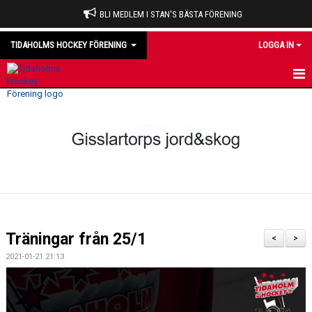
BLI MEDLEM I STAN'S BÄSTA FÖRENING
TIDAHOLMS HOCKEY FÖRENING
LOGGA IN
HEM
NYHETER
VÅRA LAG
OM KLUBBEN
KALENDER
Träningar från 25/1
<
>
MATCHER
2021-01-21 21:13
DOMARE