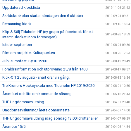
Uppdaterad kiosklista
2019-11-06 21:42
Skridskoskolan startar söndagen den 6 oktober
2019-09-24 09:31
Bemanning kiosk
2019-09-16 16:04
Köp & Sälj Tidaholm HF (ny grupp på facebook för ett
2019-08-28 18:53
internt Blocket inom föreningen)
Istider september
2019-08-24 09:36
Film om projektet Kulturpucken
2019-08-20 17:23
Jubileumsfest 19/10 19:00
2019-08-19 20:49
Föräldrainformation och utprovning 25/8 från 1400
2019-08-17 09:37
Kick-Off 25 augusti - snart drar vi i gång!
2019-08-13 16:34
Tre Kronors Hockeyskola med Tidaholm HF 2019/2020
2019-08-01 10:50
Årsmötet och lite om kommande säsong
2019-05-16 21:43
THF Ungdomsavslutning
2019-04-07 23:40
Ungdomsavslutning/ årets domarinsats
2019-04-07 14:00
THF Ungdomsavslutning idag söndag 13:00 Idrottshallen
2019-04-07 09:29
Årsmöte 15/5
2019-04-06 14:54