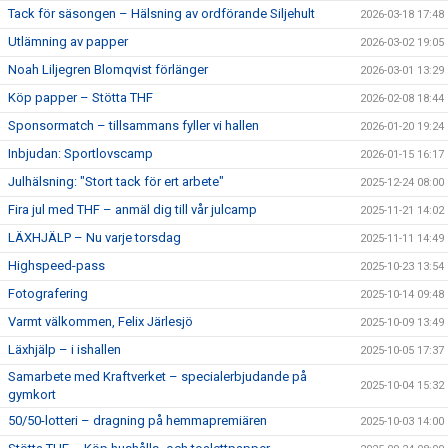
Tack för säsongen – Hälsning av ordförande Siljehult
2026-03-18 17:48
Utlämning av papper
2026-03-02 19:05
Noah Liljegren Blomqvist förlänger
2026-03-01 13:29
Köp papper – Stötta THF
2026-02-08 18:44
Sponsormatch – tillsammans fyller vi hallen
2026-01-20 19:24
Inbjudan: Sportlovscamp
2026-01-15 16:17
Julhälsning: "Stort tack för ert arbete"
2025-12-24 08:00
Fira jul med THF – anmäl dig till vår julcamp
2025-11-21 14:02
LÄXHJÄLP – Nu varje torsdag
2025-11-11 14:49
Highspeed-pass
2025-10-23 13:54
Fotografering
2025-10-14 09:48
Varmt välkommen, Felix Järlesjö
2025-10-09 13:49
Läxhjälp – i ishallen
2025-10-05 17:37
Samarbete med Kraftverket – specialerbjudande på
2025-10-04 15:32
gymkort
50/50-lotteri – dragning på hemmapremiären
2025-10-03 14:00