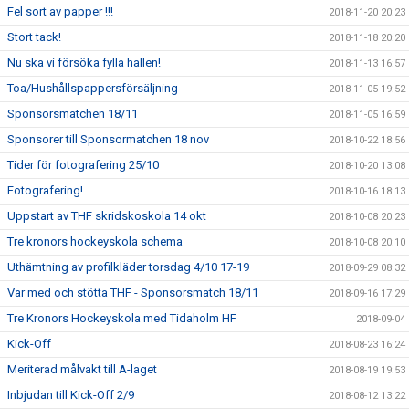
Fel sort av papper !!!
2018-11-20 20:23
Stort tack!
2018-11-18 20:20
Nu ska vi försöka fylla hallen!
2018-11-13 16:57
Toa/Hushållspappersförsäljning
2018-11-05 19:52
Sponsorsmatchen 18/11
2018-11-05 16:59
Sponsorer till Sponsormatchen 18 nov
2018-10-22 18:56
Tider för fotografering 25/10
2018-10-20 13:08
Fotografering!
2018-10-16 18:13
Uppstart av THF skridskoskola 14 okt
2018-10-08 20:23
Tre kronors hockeyskola schema
2018-10-08 20:10
Uthämtning av profilkläder torsdag 4/10 17-19
2018-09-29 08:32
Var med och stötta THF - Sponsorsmatch 18/11
2018-09-16 17:29
Tre Kronors Hockeyskola med Tidaholm HF
2018-09-04
Kick-Off
2018-08-23 16:24
Meriterad målvakt till A-laget
2018-08-19 19:53
Inbjudan till Kick-Off 2/9
2018-08-12 13:22