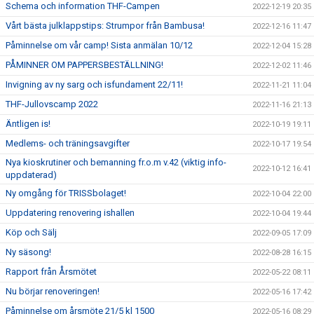
Schema och information THF-Campen
2022-12-19 20:35
Vårt bästa julklappstips: Strumpor från Bambusa!
2022-12-16 11:47
Påminnelse om vår camp! Sista anmälan 10/12
2022-12-04 15:28
PÅMINNER OM PAPPERSBESTÄLLNING!
2022-12-02 11:46
Invigning av ny sarg och isfundament 22/11!
2022-11-21 11:04
THF-Jullovscamp 2022
2022-11-16 21:13
Äntligen is!
2022-10-19 19:11
Medlems- och träningsavgifter
2022-10-17 19:54
Nya kioskrutiner och bemanning fr.o.m v.42 (viktig info-
2022-10-12 16:41
uppdaterad)
Ny omgång för TRISSbolaget!
2022-10-04 22:00
Uppdatering renovering ishallen
2022-10-04 19:44
Köp och Sälj
2022-09-05 17:09
Ny säsong!
2022-08-28 16:15
Rapport från Årsmötet
2022-05-22 08:11
Nu börjar renoveringen!
2022-05-16 17:42
Påminnelse om årsmöte 21/5 kl 1500
2022-05-16 08:29