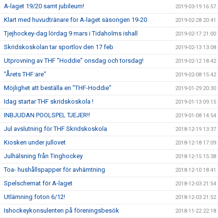
A-laget 19/20 samt jubileum!
2019-03-19 16:57
Klart med huvudtränare för A-laget säsongen 19-20
2019-02-28 20:41
Tjejhockey-dag lördag 9 mars i Tidaholms ishall
2019-02-17 21:00
Skridskoskolan tar sportlov den 17 feb
2019-02-13 13:08
Utprovning av THF "Hoddie" onsdag och torsdag!
2019-02-12 18:42
"Årets THF:are"
2019-02-08 15:42
Möjlighet att beställa en "THF-Hoddie"
2019-01-29 20:30
Idag startar THF skridskoskola !
2019-01-13 09:15
INBJUDAN POOLSPEL TJEJER!!
2019-01-08 14:54
Jul avslutning för THF Skridskoskola
2018-12-19 13:37
Kiosken under jullovet
2018-12-18 17:09
Julhälsning från Tinghockey
2018-12-15 15:38
Toa- hushållspapper för avhämtning
2018-12-10 18:41
Spelschemat för A-laget
2018-12-03 21:54
Utlämning foton 6/12!
2018-12-03 21:52
Ishockeykonsulenten på föreningsbesök
2018-11-22 22:18