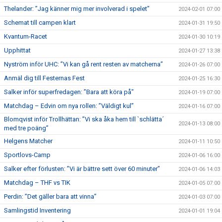
Thelander: ”Jag känner mig mer involverad i spelet”
2024-02-01 07:00
Schemat till campen klart
2024-01-31 19:50
Kvantum-Racet
2024-01-30 10:19
Upphittat
2024-01-27 13:38
Nyström inför UHC: ”Vi kan gå rent resten av matcherna”
2024-01-26 07:00
Anmäl dig till Festernas Fest
2024-01-25 16:30
Salker inför superfredagen: ”Bara att köra på"
2024-01-19 07:00
Matchdag – Edvin om nya rollen: ”Väldigt kul”
2024-01-16 07:00
Blomqvist inför Trollhättan: ”Vi ska åka hem till `schlätta´
2024-01-13 08:00
med tre poäng”
Helgens Matcher
2024-01-11 10:50
Sportlovs-Camp
2024-01-06 16:00
Salker efter förlusten: ”Vi är bättre sett över 60 minuter”
2024-01-06 14:03
Matchdag – THF vs TIK
2024-01-05 07:00
Perdin: ”Det gäller bara att vinna”
2024-01-03 07:00
Samlingstid Inventering
2024-01-01 19:04