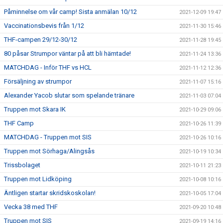
Påminnelse om vår camp! Sista anmälan 10/12
2021-12-09 19:47
Vaccinationsbevis från 1/12
2021-11-30 15:46
THF-campen 29/12-30/12
2021-11-28 19:45
80 påsar Strumpor väntar på att bli hämtade!
2021-11-24 13:36
MATCHDAG - Inför THF vs HCL
2021-11-12 12:36
Försäljning av strumpor
2021-11-07 15:16
Alexander Yacob slutar som spelande tränare
2021-11-03 07:04
Truppen mot Skara IK
2021-10-29 09:06
THF Camp
2021-10-26 11:39
MATCHDAG - Truppen mot SIS
2021-10-26 10:16
Truppen mot Sörhaga/Alingsås
2021-10-19 10:34
Trissbolaget
2021-10-11 21:23
Truppen mot Lidköping
2021-10-08 10:16
Äntligen startar skridskoskolan!
2021-10-05 17:04
Vecka 38 med THF
2021-09-20 10:48
Truppen mot SIS
2021-09-19 14:16