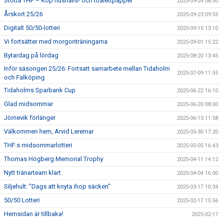
Stötta THF – Köp hushålls- och toalettpapper
2025-09-24 08:00
Årskort 25/26
2025-09-23 09:55
Digitalt 50/50-lotteri
2025-09-15 13:10
Vi fortsätter med morgonträningarna
2025-09-01 15:22
Bytardag på lördag
2025-08-20 13:45
Inför säsongen 25/26: Fortsatt samarbete mellan Tidaholm
2025-07-09 11:55
och Falköping
Tidaholms Sparbank Cup
2025-06-22 16:10
Glad midsommar
2025-06-20 08:00
Jörnevik förlänger
2025-06-13 11:58
Välkommen hem, Arvid Leremar
2025-05-30 17:20
THF:s midsommarlotteri
2025-05-05 16:43
Thomas Högberg Memorial Trophy
2025-04-11 14:12
Nytt tränarteam klart
2025-04-04 16:00
Siljehult: ”Dags att knyta ihop säcken”
2025-03-17 10:34
50/50 Lotteri
2025-02-17 15:56
Hemsidan är tillbaka!
2025-02-17