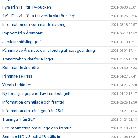
Fyra från THF till TV-pucken
2021-08-30 20:01
1/9 - En kväll för att utveckla vår förening!
2021-08-26 09:26
Information om kommande säsong
2021-08-18 09:57
Rapport från Årsmötet
2021-06-17 14:52
Jubileumstävling golf
2021-06-13 16:21
Påminnelse Årsmöte samt förslag till stadgeändring
2021-06-01 17:14
Tränarstaben klar för A-laget
2021-05-16 19:13
Kommande årsmöte
2021-04-30 08:33
Påminnelse Triss
2021-04-27 07:41
Yacob förlänger
2021-04-21 20:30
Ny försäljningsperiod av Trissbolaget!
2021-04-12 16:17
Information om nuläge och framtid
2021-02-25 19:30
Information om träningar från 25/1
2021-01-24
Träningar från 25/1
2021-01-21 21:13
Lite information om nuläge och framtid
2021-01-13 21:51
Seriespel i Div 3 och J18 ställs in
2021-01-08 15:31