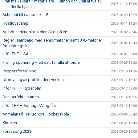
Från målvakter till materialare – Simon och Emil är två av
2023-11-12 17:06
alla ideella hjältar
Schemat till campen klart!
2023-10-23 16:29
Höstlovscamp
2023-10-11 14:24
Nu börjar skridskoskolan Skoj på is!
2023-10-02 20:46
Regler i samband med seniormatcher samt J18-matcher,
2023-10-02 15:43
Rosenbergs ishall
Inför THF – SAH
2023-10-01 08:00
Frivillig sponsring – ett sätt för alla att bidra
2023-09-25 19:52
Pappersförsäljning
2023-09-19 14:26
Utprovning av profilkläder i veckan!
2023-09-17 16:47
Inför THF – Rydaholm
2023-09-17 07:00
Den perfekta starten
2023-09-14 15:26
Inför THF – Sörhaga/Alingsås
2023-09-13 10:00
Anmälan till Tre Kronors Hockeyskola
2023-09-06 08:42
Kiosken
2023-08-31 18:44
Försäsong 2023
2023-08-29 19:00