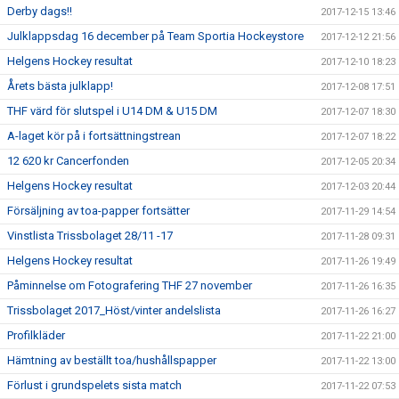
Derby dags!!
2017-12-15 13:46
Julklappsdag 16 december på Team Sportia Hockeystore
2017-12-12 21:56
Helgens Hockey resultat
2017-12-10 18:23
Årets bästa julklapp!
2017-12-08 17:51
THF värd för slutspel i U14 DM & U15 DM
2017-12-07 18:30
A-laget kör på i fortsättningstrean
2017-12-07 18:22
12 620 kr Cancerfonden
2017-12-05 20:34
Helgens Hockey resultat
2017-12-03 20:44
Försäljning av toa-papper fortsätter
2017-11-29 14:54
Vinstlista Trissbolaget 28/11 -17
2017-11-28 09:31
Helgens Hockey resultat
2017-11-26 19:49
Påminnelse om Fotografering THF 27 november
2017-11-26 16:35
Trissbolaget 2017_Höst/vinter andelslista
2017-11-26 16:27
Profilkläder
2017-11-22 21:00
Hämtning av beställt toa/hushållspapper
2017-11-22 13:00
Förlust i grundspelets sista match
2017-11-22 07:53