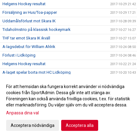
Helgens Hockey resultat
2017-10-29 21:42
Försäljning av Hus/Toa-papper
2017-10-29 17:21
Uddamålsförlust mot Skara IK
2017-10-28 09:39
Tidaholmstrio på klassisk hockeymark
2017-10-27 16:27
THF tar emot Skara IK ikväll
2017-10-27 15:07
A-lagsdebut för William Ahlrik
2017-10-24 08:50
Förlust i Lidköping
2017-10-24 08:46
Helgens Hockey resultat
2017-10-22 21:24
A-laget spelar borta mot HC Lidköping
2017-10-20 10:43
Trissbolaget!!!
2017-10-18 22:10
För att hemsidan ska fungera korrekt använder vi nödvändiga
Seger i hemmapremiären!
2017-10-17 21:55
cookies från SportAdmin. Dessa går inte att stänga av.
Hus/Toa-pappers försäljning höst 2017
2017-10-16 08:05
Föreningen kan också använda frivilliga cookies, t.ex. för statistik
eller marknadsföring. Du väljer själv om du vill acceptera dessa.
Helgens Hockey resultat
2017-10-15 20:33
Anpassa dina val
Skridskoskolan och hockeyskolan
2017-10-08 11:59
Kiosktider
2017-09-22 15:43
Acceptera nödvändiga
Acceptera alla
Bilder kick-off!
2017-09-03 19:58