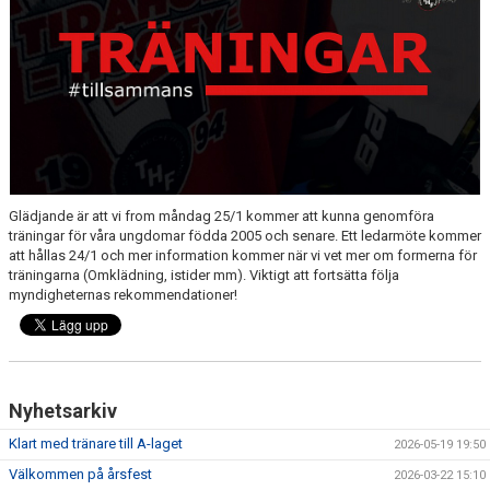
MEDLEM
KIOSKEN
THF UNGDOMSPOLICY - RÖDA TRÅD
PROFILKLÄDER
BILDGALLERI
Glädjande är att vi from måndag 25/1 kommer att kunna genomföra
träningar för våra ungdomar födda 2005 och senare. Ett ledarmöte kommer
TRISSBOLAGET
att hållas 24/1 och mer information kommer när vi vet mer om formerna för
träningarna (Omklädning, istider mm). Viktigt att fortsätta följa
DOKUMENT
myndigheternas rekommendationer!
ALLMÄNHETENS ÅKNING
FÖRSÄKRING
Nyhetsarkiv
Klart med tränare till A-laget
2026-05-19 19:50
Välkommen på årsfest
2026-03-22 15:10