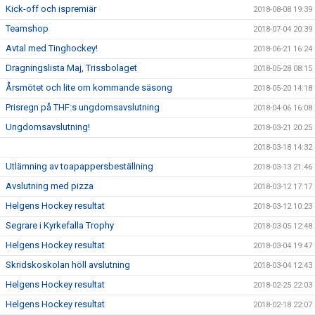
Kick-off och ispremiär
2018-08-08 19:39
Teamshop
2018-07-04 20:39
Avtal med Tinghockey!
2018-06-21 16:24
Dragningslista Maj, Trissbolaget
2018-05-28 08:15
Årsmötet och lite om kommande säsong
2018-05-20 14:18
Prisregn på THF:s ungdomsavslutning
2018-04-06 16:08
Ungdomsavslutning!
2018-03-21 20:25
2018-03-18 14:32
Utlämning av toapappersbeställning
2018-03-13 21:46
Avslutning med pizza
2018-03-12 17:17
Helgens Hockey resultat
2018-03-12 10:23
Segrare i Kyrkefalla Trophy
2018-03-05 12:48
Helgens Hockey resultat
2018-03-04 19:47
Skridskoskolan höll avslutning
2018-03-04 12:43
Helgens Hockey resultat
2018-02-25 22:03
Helgens Hockey resultat
2018-02-18 22:07