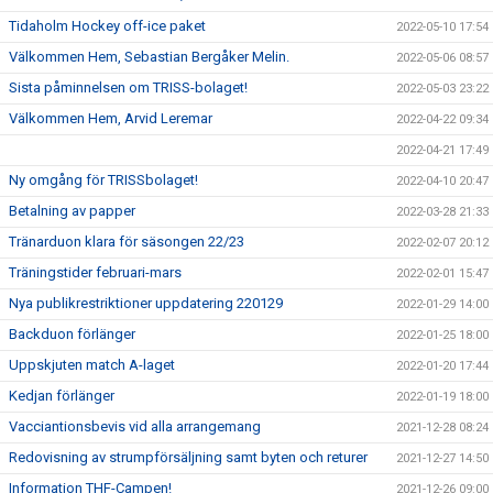
Tidaholm Hockey off-ice paket
2022-05-10 17:54
Välkommen Hem, Sebastian Bergåker Melin.
2022-05-06 08:57
Sista påminnelsen om TRISS-bolaget!
2022-05-03 23:22
Välkommen Hem, Arvid Leremar
2022-04-22 09:34
2022-04-21 17:49
Ny omgång för TRISSbolaget!
2022-04-10 20:47
Betalning av papper
2022-03-28 21:33
Tränarduon klara för säsongen 22/23
2022-02-07 20:12
Träningstider februari-mars
2022-02-01 15:47
Nya publikrestriktioner uppdatering 220129
2022-01-29 14:00
Backduon förlänger
2022-01-25 18:00
Uppskjuten match A-laget
2022-01-20 17:44
Kedjan förlänger
2022-01-19 18:00
Vacciantionsbevis vid alla arrangemang
2021-12-28 08:24
Redovisning av strumpförsäljning samt byten och returer
2021-12-27 14:50
Information THF-Campen!
2021-12-26 09:00