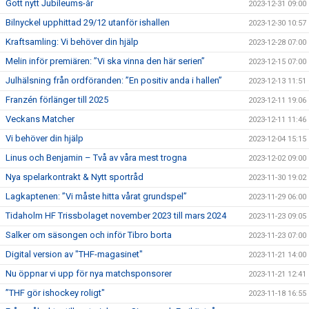
Gott nytt Jubileums-år
2023-12-31 09:00
Bilnyckel upphittad 29/12 utanför ishallen
2023-12-30 10:57
Kraftsamling: Vi behöver din hjälp
2023-12-28 07:00
Melin inför premiären: ”Vi ska vinna den här serien”
2023-12-15 07:00
Julhälsning från ordföranden: ”En positiv anda i hallen”
2023-12-13 11:51
Franzén förlänger till 2025
2023-12-11 19:06
Veckans Matcher
2023-12-11 11:46
Vi behöver din hjälp
2023-12-04 15:15
Linus och Benjamin – Två av våra mest trogna
2023-12-02 09:00
Nya spelarkontrakt & Nytt sportråd
2023-11-30 19:02
Lagkaptenen: ”Vi måste hitta vårat grundspel”
2023-11-29 06:00
Tidaholm HF Trissbolaget november 2023 till mars 2024
2023-11-23 09:05
Salker om säsongen och inför Tibro borta
2023-11-23 07:00
Digital version av "THF-magasinet"
2023-11-21 14:00
Nu öppnar vi upp för nya matchsponsorer
2023-11-21 12:41
”THF gör ishockey roligt"
2023-11-18 16:55