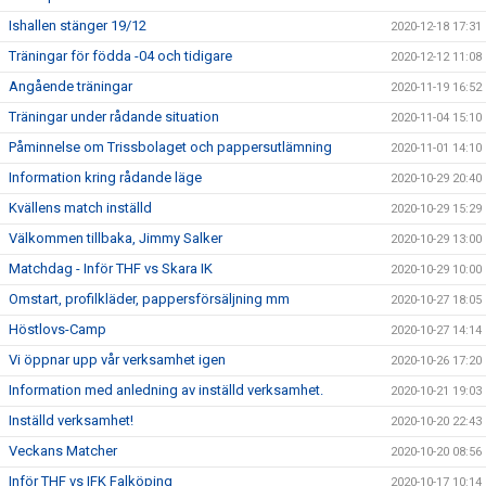
Ishallen stänger 19/12
2020-12-18 17:31
Träningar för födda -04 och tidigare
2020-12-12 11:08
Angående träningar
2020-11-19 16:52
Träningar under rådande situation
2020-11-04 15:10
Påminnelse om Trissbolaget och pappersutlämning
2020-11-01 14:10
Information kring rådande läge
2020-10-29 20:40
Kvällens match inställd
2020-10-29 15:29
Välkommen tillbaka, Jimmy Salker
2020-10-29 13:00
Matchdag - Inför THF vs Skara IK
2020-10-29 10:00
Omstart, profilkläder, pappersförsäljning mm
2020-10-27 18:05
Höstlovs-Camp
2020-10-27 14:14
Vi öppnar upp vår verksamhet igen
2020-10-26 17:20
Information med anledning av inställd verksamhet.
2020-10-21 19:03
Inställd verksamhet!
2020-10-20 22:43
Veckans Matcher
2020-10-20 08:56
Inför THF vs IFK Falköping
2020-10-17 10:14