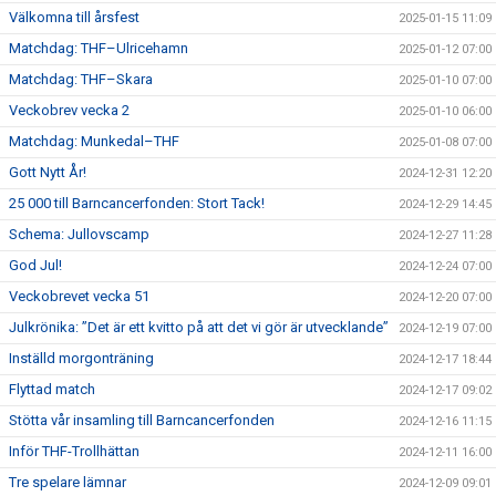
Välkomna till årsfest
2025-01-15 11:09
Matchdag: THF–Ulricehamn
2025-01-12 07:00
Matchdag: THF–Skara
2025-01-10 07:00
Veckobrev vecka 2
2025-01-10 06:00
Matchdag: Munkedal–THF
2025-01-08 07:00
Gott Nytt År!
2024-12-31 12:20
25 000 till Barncancerfonden: Stort Tack!
2024-12-29 14:45
Schema: Jullovscamp
2024-12-27 11:28
God Jul!
2024-12-24 07:00
Veckobrevet vecka 51
2024-12-20 07:00
Julkrönika: ”Det är ett kvitto på att det vi gör är utvecklande”
2024-12-19 07:00
Inställd morgonträning
2024-12-17 18:44
Flyttad match
2024-12-17 09:02
Stötta vår insamling till Barncancerfonden
2024-12-16 11:15
Inför THF-Trollhättan
2024-12-11 16:00
Tre spelare lämnar
2024-12-09 09:01