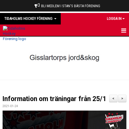
BLI MEDLEM I STAN'S BÄSTA FÖRENING
TIDAHOLMS HOCKEY FÖRENING
LOGGA IN
HEM
NYHETER
VÅRA LAG
OM KLUBBEN
KALENDER
Information om träningar från 25/1
<
>
MATCHER
2021-01-24
DOMARE