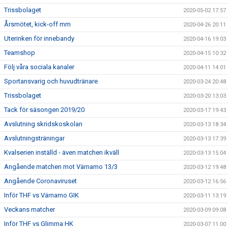
Trissbolaget
2020-05-02 17:57
Årsmötet, kick-off mm
2020-04-26 20:11
Uterinken för innebandy
2020-04-16 19:03
Teamshop
2020-04-15 10:32
Följ våra sociala kanaler
2020-04-11 14:01
Sportansvarig och huvudtränare
2020-03-24 20:48
Trissbolaget
2020-03-20 13:03
Tack för säsongen 2019/20
2020-03-17 19:43
Avslutning skridskoskolan
2020-03-13 18:34
Avslutningsträningar
2020-03-13 17:39
Kvalserien inställd - även matchen ikväll
2020-03-13 15:04
Angående matchen mot Värnamo 13/3
2020-03-12 19:48
Angående Coronaviruset
2020-03-12 16:56
Inför THF vs Värnamo GIK
2020-03-11 13:19
Veckans matcher
2020-03-09 09:08
Inför THF vs Glimma HK
2020-03-07 11:00