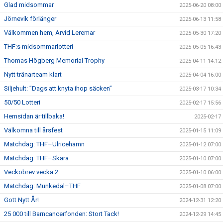
Glad midsommar
2025-06-20 08:00
Jörnevik förlänger
2025-06-13 11:58
Välkommen hem, Arvid Leremar
2025-05-30 17:20
THF:s midsommarlotteri
2025-05-05 16:43
Thomas Högberg Memorial Trophy
2025-04-11 14:12
Nytt tränarteam klart
2025-04-04 16:00
Siljehult: ”Dags att knyta ihop säcken”
2025-03-17 10:34
50/50 Lotteri
2025-02-17 15:56
Hemsidan är tillbaka!
2025-02-17
Välkomna till årsfest
2025-01-15 11:09
Matchdag: THF–Ulricehamn
2025-01-12 07:00
Matchdag: THF–Skara
2025-01-10 07:00
Veckobrev vecka 2
2025-01-10 06:00
Matchdag: Munkedal–THF
2025-01-08 07:00
Gott Nytt År!
2024-12-31 12:20
25 000 till Barncancerfonden: Stort Tack!
2024-12-29 14:45