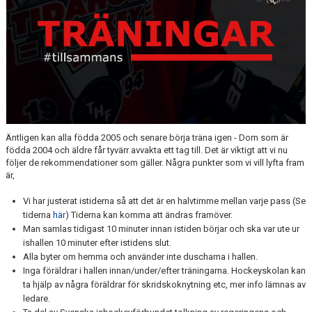
MEDLEM
KIOSKEN
THF UNGDOMSPOLICY - RÖDA TRÅD
PROFILKLÄDER
BILDGALLERI
Äntligen kan alla födda 2005 och senare börja träna igen - Dom som är
födda 2004 och äldre får tyvärr avvakta ett tag till. Det är viktigt att vi nu
TRISSBOLAGET
följer de rekommendationer som gäller. Några punkter som vi vill lyfta fram
är,
DOKUMENT
Vi har justerat istiderna så att det är en halvtimme mellan varje pass (Se
ALLMÄNHETENS ÅKNING
tiderna
här
) Tiderna kan komma att ändras framöver.
Man samlas tidigast 10 minuter innan istiden börjar och ska var ute ur
ishallen 10 minuter efter istidens slut.
FÖRSÄKRING
Alla byter om hemma och använder inte duscharna i hallen.
Inga föräldrar i hallen innan/under/efter träningarna. Hockeyskolan kan
ta hjälp av några föräldrar för skridskoknytning etc, mer info lämnas av
ledare.