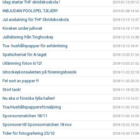
Idag startar THF skridskoskola !
2019-01-13 09:15
INBJUDAN POOLSPEL TJEJER!!
2019-01-08 14:54
Jul avslutning för THF Skridskoskola
2018-12-19 13:37
Kiosken under jullovet
2018-12-18 17:09
Julhälsning från Tinghockey
2018-12-15 15:38
Toa- hushållspapper för avhämtning
2018-12-10 18:41
Spelschemat för A-laget
2018-12-03 21:54
Utlämning foton 6/12!
2018-12-03 21:52
Ishockeykonsulenten på föreningsbesök
2018-11-22 22:18
Fel sort av papper !!!
2018-11-20 20:23
Stort tack!
2018-11-18 20:20
Nu ska vi försöka fylla hallen!
2018-11-13 16:57
Toa/Hushållspappersförsäljning
2018-11-05 19:52
Sponsorsmatchen 18/11
2018-11-05 16:59
Sponsorer till Sponsormatchen 18 nov
2018-10-22 18:56
Tider för fotografering 25/10
2018-10-20 13:08