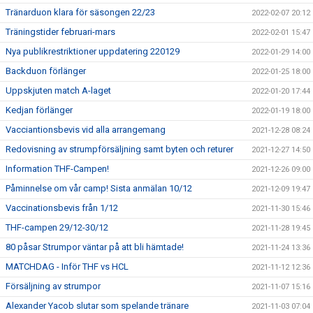
Tränarduon klara för säsongen 22/23
2022-02-07 20:12
Träningstider februari-mars
2022-02-01 15:47
Nya publikrestriktioner uppdatering 220129
2022-01-29 14:00
Backduon förlänger
2022-01-25 18:00
Uppskjuten match A-laget
2022-01-20 17:44
Kedjan förlänger
2022-01-19 18:00
Vacciantionsbevis vid alla arrangemang
2021-12-28 08:24
Redovisning av strumpförsäljning samt byten och returer
2021-12-27 14:50
Information THF-Campen!
2021-12-26 09:00
Påminnelse om vår camp! Sista anmälan 10/12
2021-12-09 19:47
Vaccinationsbevis från 1/12
2021-11-30 15:46
THF-campen 29/12-30/12
2021-11-28 19:45
80 påsar Strumpor väntar på att bli hämtade!
2021-11-24 13:36
MATCHDAG - Inför THF vs HCL
2021-11-12 12:36
Försäljning av strumpor
2021-11-07 15:16
Alexander Yacob slutar som spelande tränare
2021-11-03 07:04