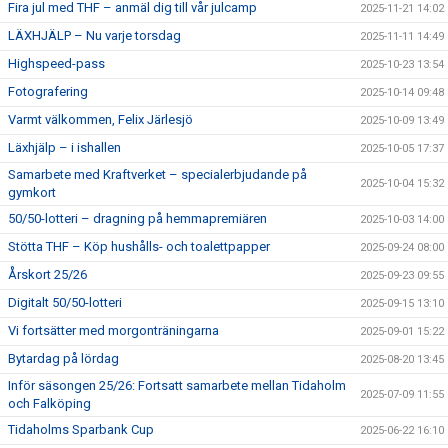
Fira jul med THF – anmäl dig till vår julcamp
2025-11-21 14:02
LÄXHJÄLP – Nu varje torsdag
2025-11-11 14:49
Highspeed-pass
2025-10-23 13:54
Fotografering
2025-10-14 09:48
Varmt välkommen, Felix Järlesjö
2025-10-09 13:49
Läxhjälp – i ishallen
2025-10-05 17:37
Samarbete med Kraftverket – specialerbjudande på
2025-10-04 15:32
gymkort
50/50-lotteri – dragning på hemmapremiären
2025-10-03 14:00
Stötta THF – Köp hushålls- och toalettpapper
2025-09-24 08:00
Årskort 25/26
2025-09-23 09:55
Digitalt 50/50-lotteri
2025-09-15 13:10
Vi fortsätter med morgonträningarna
2025-09-01 15:22
Bytardag på lördag
2025-08-20 13:45
Inför säsongen 25/26: Fortsatt samarbete mellan Tidaholm
2025-07-09 11:55
och Falköping
Tidaholms Sparbank Cup
2025-06-22 16:10