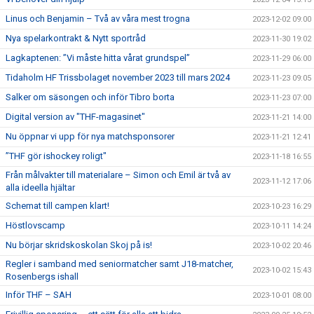
Linus och Benjamin – Två av våra mest trogna
2023-12-02 09:00
Nya spelarkontrakt & Nytt sportråd
2023-11-30 19:02
Lagkaptenen: ”Vi måste hitta vårat grundspel”
2023-11-29 06:00
Tidaholm HF Trissbolaget november 2023 till mars 2024
2023-11-23 09:05
Salker om säsongen och inför Tibro borta
2023-11-23 07:00
Digital version av "THF-magasinet"
2023-11-21 14:00
Nu öppnar vi upp för nya matchsponsorer
2023-11-21 12:41
”THF gör ishockey roligt"
2023-11-18 16:55
Från målvakter till materialare – Simon och Emil är två av
2023-11-12 17:06
alla ideella hjältar
Schemat till campen klart!
2023-10-23 16:29
Höstlovscamp
2023-10-11 14:24
Nu börjar skridskoskolan Skoj på is!
2023-10-02 20:46
Regler i samband med seniormatcher samt J18-matcher,
2023-10-02 15:43
Rosenbergs ishall
Inför THF – SAH
2023-10-01 08:00