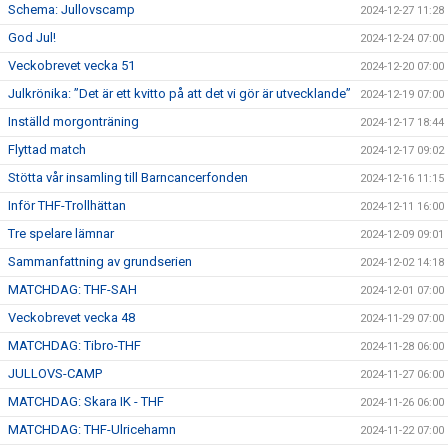
Schema: Jullovscamp
2024-12-27 11:28
God Jul!
2024-12-24 07:00
Veckobrevet vecka 51
2024-12-20 07:00
Julkrönika: ”Det är ett kvitto på att det vi gör är utvecklande”
2024-12-19 07:00
Inställd morgonträning
2024-12-17 18:44
Flyttad match
2024-12-17 09:02
Stötta vår insamling till Barncancerfonden
2024-12-16 11:15
Inför THF-Trollhättan
2024-12-11 16:00
Tre spelare lämnar
2024-12-09 09:01
Sammanfattning av grundserien
2024-12-02 14:18
MATCHDAG: THF-SAH
2024-12-01 07:00
Veckobrevet vecka 48
2024-11-29 07:00
MATCHDAG: Tibro-THF
2024-11-28 06:00
JULLOVS-CAMP
2024-11-27 06:00
MATCHDAG: Skara IK - THF
2024-11-26 06:00
MATCHDAG: THF-Ulricehamn
2024-11-22 07:00