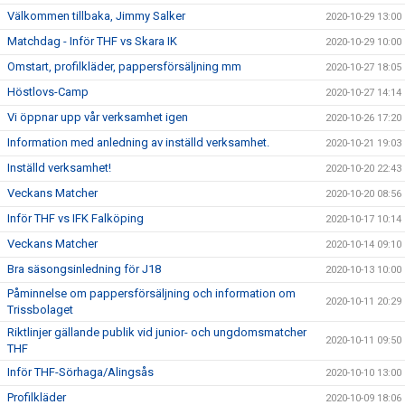
Välkommen tillbaka, Jimmy Salker
2020-10-29 13:00
Matchdag - Inför THF vs Skara IK
2020-10-29 10:00
Omstart, profilkläder, pappersförsäljning mm
2020-10-27 18:05
Höstlovs-Camp
2020-10-27 14:14
Vi öppnar upp vår verksamhet igen
2020-10-26 17:20
Information med anledning av inställd verksamhet.
2020-10-21 19:03
Inställd verksamhet!
2020-10-20 22:43
Veckans Matcher
2020-10-20 08:56
Inför THF vs IFK Falköping
2020-10-17 10:14
Veckans Matcher
2020-10-14 09:10
Bra säsongsinledning för J18
2020-10-13 10:00
Påminnelse om pappersförsäljning och information om
2020-10-11 20:29
Trissbolaget
Riktlinjer gällande publik vid junior- och ungdomsmatcher
2020-10-11 09:50
THF
Inför THF-Sörhaga/Alingsås
2020-10-10 13:00
Profilkläder
2020-10-09 18:06