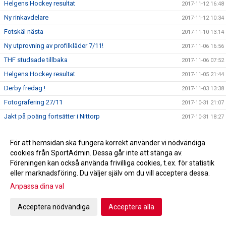
Helgens Hockey resultat
2017-11-12 16:48
Ny rinkavdelare
2017-11-12 10:34
Fotskäl nästa
2017-11-10 13:14
Ny utprovning av profilkläder 7/11!
2017-11-06 16:56
THF studsade tillbaka
2017-11-06 07:52
Helgens Hockey resultat
2017-11-05 21:44
Derby fredag !
2017-11-03 13:38
Fotografering 27/11
2017-10-31 21:07
Jakt på poäng fortsätter i Nittorp
2017-10-31 18:27
Helgens Hockey resultat
2017-10-29 21:42
För att hemsidan ska fungera korrekt använder vi nödvändiga
Försäljning av Hus/Toa-papper
2017-10-29 17:21
cookies från SportAdmin. Dessa går inte att stänga av.
Uddamålsförlust mot Skara IK
2017-10-28 09:39
Föreningen kan också använda frivilliga cookies, t.ex. för statistik
Tidaholmstrio på klassisk hockeymark
eller marknadsföring. Du väljer själv om du vill acceptera dessa.
2017-10-27 16:27
Anpassa dina val
THF tar emot Skara IK ikväll
2017-10-27 15:07
A-lagsdebut för William Ahlrik
2017-10-24 08:50
Acceptera nödvändiga
Acceptera alla
Förlust i Lidköping
2017-10-24 08:46