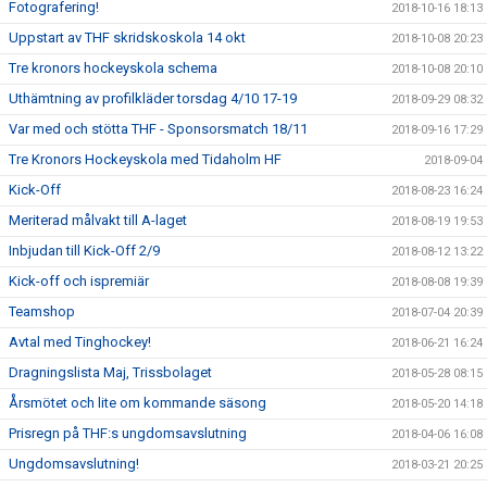
Fotografering!
2018-10-16 18:13
Uppstart av THF skridskoskola 14 okt
2018-10-08 20:23
Tre kronors hockeyskola schema
2018-10-08 20:10
Uthämtning av profilkläder torsdag 4/10 17-19
2018-09-29 08:32
Var med och stötta THF - Sponsorsmatch 18/11
2018-09-16 17:29
Tre Kronors Hockeyskola med Tidaholm HF
2018-09-04
Kick-Off
2018-08-23 16:24
Meriterad målvakt till A-laget
2018-08-19 19:53
Inbjudan till Kick-Off 2/9
2018-08-12 13:22
Kick-off och ispremiär
2018-08-08 19:39
Teamshop
2018-07-04 20:39
Avtal med Tinghockey!
2018-06-21 16:24
Dragningslista Maj, Trissbolaget
2018-05-28 08:15
Årsmötet och lite om kommande säsong
2018-05-20 14:18
Prisregn på THF:s ungdomsavslutning
2018-04-06 16:08
Ungdomsavslutning!
2018-03-21 20:25