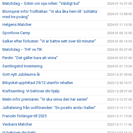
Matchdag – Edvin om nya rollen: ”Väldigt kul”
2024-01-16 07:00
Blomqvist inför Trollhättan: ”Vi ska åka hem till `schlätta´
2024-01-13 08:00
med tre poäng”
Helgens Matcher
2024-01-11 10:50
Sportlovs-Camp
2024-01-06 16:00
Salker efter förlusten: ”Vi är bättre sett över 60 minuter”
2024-01-06 14:03
Matchdag – THF vs TIK
2024-01-05 07:00
Perdin: ”Det gäller bara att vinna”
2024-01-03 07:00
Samlingstid Inventering
2024-01-01 19:04
Gott nytt Jubileums-år
2023-12-31 09:00
Bilnyckel upphittad 29/12 utanför ishallen
2023-12-30 10:57
Kraftsamling: Vi behöver din hjälp
2023-12-28 07:00
Melin inför premiären: ”Vi ska vinna den här serien”
2023-12-15 07:00
Julhälsning från ordföranden: ”En positiv anda i hallen”
2023-12-13 11:51
Franzén förlänger till 2025
2023-12-11 19:06
Veckans Matcher
2023-12-11 11:46
Vi behöver din hjälp
2023-12-04 15:15