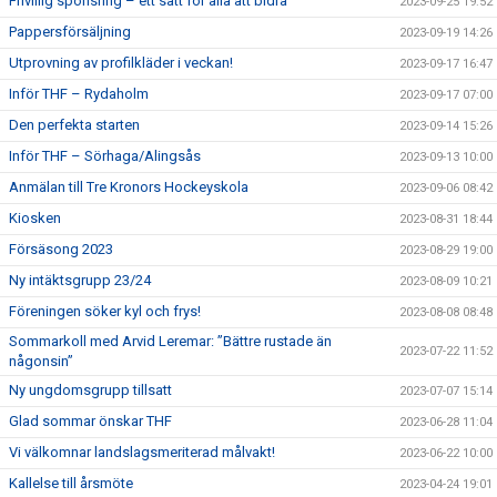
Frivillig sponsring – ett sätt för alla att bidra
2023-09-25 19:52
Pappersförsäljning
2023-09-19 14:26
Utprovning av profilkläder i veckan!
2023-09-17 16:47
Inför THF – Rydaholm
2023-09-17 07:00
Den perfekta starten
2023-09-14 15:26
Inför THF – Sörhaga/Alingsås
2023-09-13 10:00
Anmälan till Tre Kronors Hockeyskola
2023-09-06 08:42
Kiosken
2023-08-31 18:44
Försäsong 2023
2023-08-29 19:00
Ny intäktsgrupp 23/24
2023-08-09 10:21
Föreningen söker kyl och frys!
2023-08-08 08:48
Sommarkoll med Arvid Leremar: ”Bättre rustade än
2023-07-22 11:52
någonsin”
Ny ungdomsgrupp tillsatt
2023-07-07 15:14
Glad sommar önskar THF
2023-06-28 11:04
Vi välkomnar landslagsmeriterad målvakt!
2023-06-22 10:00
Kallelse till årsmöte
2023-04-24 19:01