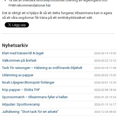
Ta del av Svenska ishockeyförbundet tolkning av regeringens och
FHM rekommendationer
hä
r
Det är viktigt att vi hjälps åt så att detta fungerar, tillsammans kan vi agera
så att våra ungdomar får träna på ett smittskyddssäkert sätt.
Nyhetsarkiv
Klart med tränare till A-laget
2026-05-19 19:50
Välkommen på årsfest
2026-03-22 15:10
Tack för säsongen – Hälsning av ordförande Siljehult
2026-03-18 17:48
Utlämning av papper
2026-03-02 19:05
Noah Liljegren Blomqvist förlänger
2026-03-01 13:29
Köp papper – Stötta THF
2026-02-08 18:44
Sponsormatch – tillsammans fyller vi hallen
2026-01-20 19:24
Inbjudan: Sportlovscamp
2026-01-15 16:17
Julhälsning: "Stort tack för ert arbete"
2025-12-24 08:00