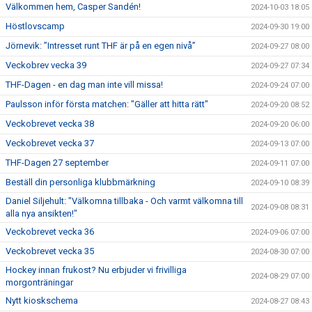
Välkommen hem, Casper Sandén!
2024-10-03 18:05
Höstlovscamp
2024-09-30 19:00
Jörnevik: ”Intresset runt THF är på en egen nivå”
2024-09-27 08:00
Veckobrev vecka 39
2024-09-27 07:34
THF-Dagen - en dag man inte vill missa!
2024-09-24 07:00
Paulsson inför första matchen: "Gäller att hitta rätt"
2024-09-20 08:52
Veckobrevet vecka 38
2024-09-20 06:00
Veckobrevet vecka 37
2024-09-13 07:00
THF-Dagen 27 september
2024-09-11 07:00
Beställ din personliga klubbmärkning
2024-09-10 08:39
Daniel Siljehult: "Välkomna tillbaka - Och varmt välkomna till
2024-09-08 08:31
alla nya ansikten!"
Veckobrevet vecka 36
2024-09-06 07:00
Veckobrevet vecka 35
2024-08-30 07:00
Hockey innan frukost? Nu erbjuder vi frivilliga
2024-08-29 07:00
morgonträningar
Nytt kioskschema
2024-08-27 08:43