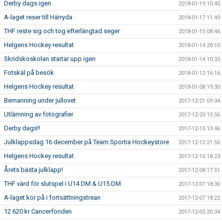
Derby dags igen
2018-01-19 10:40
A-laget reser till Härryda
2018-01-17 11:40
THF reste sig och tog efterlängtad seger
2018-01-15 08:46
Helgens Hockey resultat
2018-01-14 20:10
Skridskoskolan startar upp igen
2018-01-14 10:35
Fotskäl på besök
2018-01-12 16:16
Helgens Hockey resultat
2018-01-08 19:30
Bemanning under jullovet
2017-12-21 09:34
Utlämning av fotografier
2017-12-20 15:56
Derby dags!!
2017-12-15 13:46
Julklappsdag 16 december på Team Sportia Hockeystore
2017-12-12 21:56
Helgens Hockey resultat
2017-12-10 18:23
Årets bästa julklapp!
2017-12-08 17:51
THF värd för slutspel i U14 DM & U15 DM
2017-12-07 18:30
A-laget kör på i fortsättningstrean
2017-12-07 18:22
12 620 kr Cancerfonden
2017-12-05 20:34