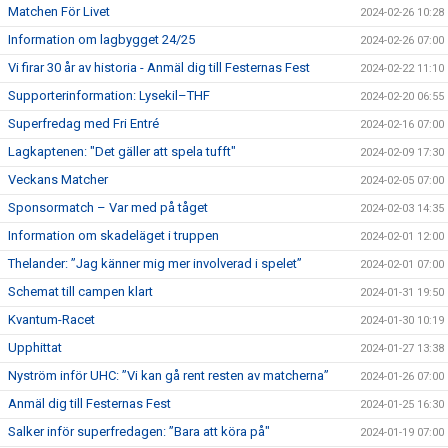
Matchen För Livet
2024-02-26 10:28
Information om lagbygget 24/25
2024-02-26 07:00
Vi firar 30 år av historia - Anmäl dig till Festernas Fest
2024-02-22 11:10
Supporterinformation: Lysekil–THF
2024-02-20 06:55
Superfredag med Fri Entré
2024-02-16 07:00
Lagkaptenen: "Det gäller att spela tufft"
2024-02-09 17:30
Veckans Matcher
2024-02-05 07:00
Sponsormatch – Var med på tåget
2024-02-03 14:35
Information om skadeläget i truppen
2024-02-01 12:00
Thelander: ”Jag känner mig mer involverad i spelet”
2024-02-01 07:00
Schemat till campen klart
2024-01-31 19:50
Kvantum-Racet
2024-01-30 10:19
Upphittat
2024-01-27 13:38
Nyström inför UHC: ”Vi kan gå rent resten av matcherna”
2024-01-26 07:00
Anmäl dig till Festernas Fest
2024-01-25 16:30
Salker inför superfredagen: ”Bara att köra på"
2024-01-19 07:00