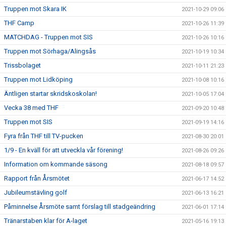
Truppen mot Skara IK
2021-10-29 09:06
THF Camp
2021-10-26 11:39
MATCHDAG - Truppen mot SIS
2021-10-26 10:16
Truppen mot Sörhaga/Alingsås
2021-10-19 10:34
Trissbolaget
2021-10-11 21:23
Truppen mot Lidköping
2021-10-08 10:16
Äntligen startar skridskoskolan!
2021-10-05 17:04
Vecka 38 med THF
2021-09-20 10:48
Truppen mot SIS
2021-09-19 14:16
Fyra från THF till TV-pucken
2021-08-30 20:01
1/9 - En kväll för att utveckla vår förening!
2021-08-26 09:26
Information om kommande säsong
2021-08-18 09:57
Rapport från Årsmötet
2021-06-17 14:52
Jubileumstävling golf
2021-06-13 16:21
Påminnelse Årsmöte samt förslag till stadgeändring
2021-06-01 17:14
Tränarstaben klar för A-laget
2021-05-16 19:13