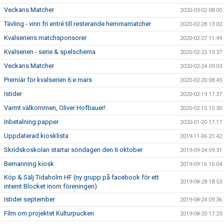
Veckans Matcher
2020-03-02 08:00
Tävling - vinn fri entré till resterande hemmamatcher
2020-02-28 13:02
Kvalseriens matchsponsorer
2020-02-27 11:49
Kvalserien - serie & spelschema
2020-02-25 13:37
Veckans Matcher
2020-02-24 09:03
Premiär för kvalserien 6:e mars
2020-02-20 08:45
Istider
2020-02-19 17:37
Varmt välkommen, Oliver Hofbauer!
2020-02-15 15:30
Inbetalning papper
2020-01-20 17:17
Uppdaterad kiosklista
2019-11-06 21:42
Skridskoskolan startar söndagen den 6 oktober
2019-09-24 09:31
Bemanning kiosk
2019-09-16 16:04
Köp & Sälj Tidaholm HF (ny grupp på facebook för ett
2019-08-28 18:53
internt Blocket inom föreningen)
Istider september
2019-08-24 09:36
Film om projektet Kulturpucken
2019-08-20 17:23