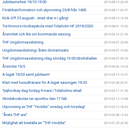
Jubileumsfest 19/10 19:00
2019-08-19 20:49
Föräldrainformation och utprovning 25/8 från 1400
2019-08-17 09:37
Kick-Off 25 augusti - snart drar vi i gång!
2019-08-13 16:34
Tre Kronors Hockeyskola med Tidaholm HF 2019/2020
2019-08-01 10:50
Årsmötet och lite om kommande säsong
2019-05-16 21:43
THF Ungdomsavslutning
2019-04-07 23:40
Ungdomsavslutning/ årets domarinsats
2019-04-07 14:00
THF Ungdomsavslutning idag söndag 13:00 Idrottshallen
2019-04-07 09:29
Årsmöte 15/5
2019-04-06 14:54
A-laget 19/20 samt jubileum!
2019-03-19 16:57
Klart med huvudtränare för A-laget säsongen 19-20
2019-02-28 20:41
Tjejhockey-dag lördag 9 mars i Tidaholms ishall
2019-02-17 21:00
Skridskoskolan tar sportlov den 17 feb
2019-02-13 13:08
Utprovning av THF "Hoddie" onsdag och torsdag!
2019-02-12 18:42
"Årets THF:are"
2019-02-08 15:42
Möjlighet att beställa en "THF-Hoddie"
2019-01-29 20:30