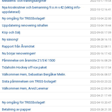
Medlems- och träningsavgifter
2022-10-17 19:54
Nya kioskrutiner och bemanning fr.o.m v.42 (viktig info-
2022-10-12 16:41
uppdaterad)
Ny omgång för TRISSbolaget!
2022-10-04 22:00
Uppdatering renovering ishallen
2022-10-04 19:44
Köp och Sälj
2022-09-05 17:09
Ny säsong!
2022-08-28 16:15
Rapport från Årsmötet
2022-05-22 08:11
Nu börjar renoveringen!
2022-05-16 17:42
Påminnelse om årsmöte 21/5 kl 1500
2022-05-16 08:29
Tidaholm Hockey off-ice paket
2022-05-10 17:54
Välkommen Hem, Sebastian Bergåker Melin.
2022-05-06 08:57
Sista påminnelsen om TRISS-bolaget!
2022-05-03 23:22
Välkommen Hem, Arvid Leremar
2022-04-22 09:34
2022-04-21 17:49
Ny omgång för TRISSbolaget!
2022-04-10 20:47
Betalning av papper
2022-03-28 21:33