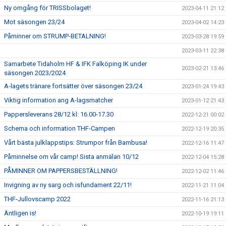
Ny omgång för TRISSbolaget!
2023-04-11 21:12
Mot säsongen 23/24
2023-04-02 14:23
Påminner om STRUMP-BETALNING!
2023-03-28 19:59
2023-03-11 22:38
Samarbete Tidaholm HF & IFK Falköping IK under
2023-02-21 13:46
säsongen 2023/2024
A-lagets tränare fortsätter över säsongen 23/24
2023-01-24 19:43
Viktig information ang A-lagsmatcher
2023-01-12 21:43
Pappersleverans 28/12 kl: 16.00-17.30
2022-12-21 00:02
Schema och information THF-Campen
2022-12-19 20:35
Vårt bästa julklappstips: Strumpor från Bambusa!
2022-12-16 11:47
Påminnelse om vår camp! Sista anmälan 10/12
2022-12-04 15:28
PÅMINNER OM PAPPERSBESTÄLLNING!
2022-12-02 11:46
Invigning av ny sarg och isfundament 22/11!
2022-11-21 11:04
THF-Jullovscamp 2022
2022-11-16 21:13
Äntligen is!
2022-10-19 19:11