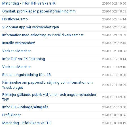
Matchdag - Inför THF vs Skara IK
2020-10-29 10:00
Omstart, profilkläder, pappersförsäljning mm
2020-10-27 18:05
Höstlovs-Camp
2020-10-27 14:14
Vi öppnar upp vår verksamhet igen
2020-10-26 17:20
Information med anledning av inställd verksamhet.
2020-10-21 19:03
Inställd verksamhet!
2020-10-20 22:43
Veckans Matcher
2020-10-20 08:56
Inför THF vs IFK Falköping
2020-10-17 10:14
Veckans Matcher
2020-10-14 09:10
Bra säsongsinledning för J18
2020-10-13 10:00
Påminnelse om pappersförsäljning och information om
2020-10-11 20:29
Trissbolaget
Riktlinjer gällande publik vid junior- och ungdomsmatcher
2020-10-11 09:50
THF
Inför THF-Sörhaga/Alingsås
2020-10-10 13:00
Profilkläder
2020-10-09 18:06
Matchdag - inför Skara vs THF
2020-10-08 08:19