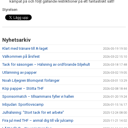
kämpat på och följt gällande restriktioner på ett fantastiskt sätt!
Styrelsen
Nyhetsarkiv
Klart med tränare till A-laget
2026-05-19 19:50
Välkommen på årsfest
2026-03-22 15:10
Tack för säsongen – Hälsning av ordförande Siljehult
2026-03-18 17:48
Utlämning av papper
2026-03-02 19:05
Noah Liljegren Blomqvist förlänger
2026-03-01 13:29
Köp papper – Stötta THF
2026-02-08 18:44
Sponsormatch – tillsammans fyller vi hallen
2026-01-20 19:24
Inbjudan: Sportlovscamp
2026-01-15 16:17
Julhälsning: "Stort tack för ert arbete"
2025-12-24 08:00
Fira jul med THF – anmäl dig till vår julcamp
2025-11-21 14:02