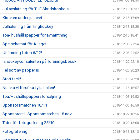
INBJUDAN POOLSPEL TJEJER!!
2019-01-08 14:54
Jul avslutning för THF Skridskoskola
2018-12-19 13:37
Kiosken under jullovet
2018-12-18 17:09
Julhälsning från Tinghockey
2018-12-15 15:38
Toa- hushållspapper för avhämtning
2018-12-10 18:41
Spelschemat för A-laget
2018-12-03 21:54
Utlämning foton 6/12!
2018-12-03 21:52
Ishockeykonsulenten på föreningsbesök
2018-11-22 22:18
Fel sort av papper !!!
2018-11-20 20:23
Stort tack!
2018-11-18 20:20
Nu ska vi försöka fylla hallen!
2018-11-13 16:57
Toa/Hushållspappersförsäljning
2018-11-05 19:52
Sponsorsmatchen 18/11
2018-11-05 16:59
Sponsorer till Sponsormatchen 18 nov
2018-10-22 18:56
Tider för fotografering 25/10
2018-10-20 13:08
Fotografering!
2018-10-16 18:13