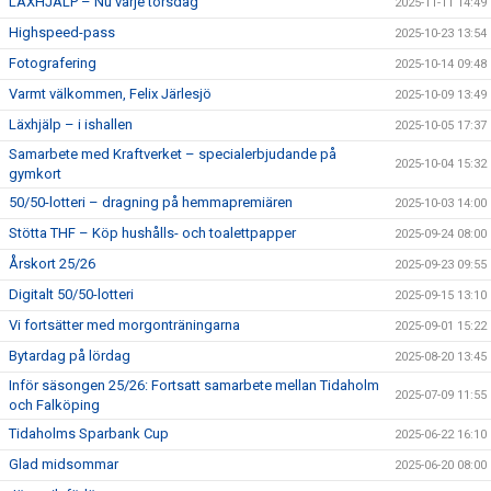
LÄXHJÄLP – Nu varje torsdag
2025-11-11 14:49
Highspeed-pass
2025-10-23 13:54
Fotografering
2025-10-14 09:48
Varmt välkommen, Felix Järlesjö
2025-10-09 13:49
Läxhjälp – i ishallen
2025-10-05 17:37
Samarbete med Kraftverket – specialerbjudande på
2025-10-04 15:32
gymkort
50/50-lotteri – dragning på hemmapremiären
2025-10-03 14:00
Stötta THF – Köp hushålls- och toalettpapper
2025-09-24 08:00
Årskort 25/26
2025-09-23 09:55
Digitalt 50/50-lotteri
2025-09-15 13:10
Vi fortsätter med morgonträningarna
2025-09-01 15:22
Bytardag på lördag
2025-08-20 13:45
Inför säsongen 25/26: Fortsatt samarbete mellan Tidaholm
2025-07-09 11:55
och Falköping
Tidaholms Sparbank Cup
2025-06-22 16:10
Glad midsommar
2025-06-20 08:00