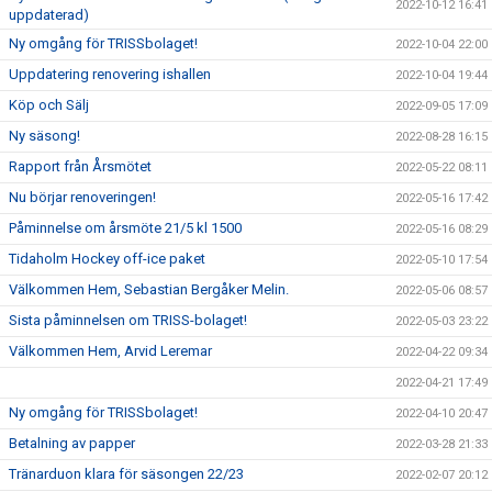
2022-10-12 16:41
uppdaterad)
Ny omgång för TRISSbolaget!
2022-10-04 22:00
Uppdatering renovering ishallen
2022-10-04 19:44
Köp och Sälj
2022-09-05 17:09
Ny säsong!
2022-08-28 16:15
Rapport från Årsmötet
2022-05-22 08:11
Nu börjar renoveringen!
2022-05-16 17:42
Påminnelse om årsmöte 21/5 kl 1500
2022-05-16 08:29
Tidaholm Hockey off-ice paket
2022-05-10 17:54
Välkommen Hem, Sebastian Bergåker Melin.
2022-05-06 08:57
Sista påminnelsen om TRISS-bolaget!
2022-05-03 23:22
Välkommen Hem, Arvid Leremar
2022-04-22 09:34
2022-04-21 17:49
Ny omgång för TRISSbolaget!
2022-04-10 20:47
Betalning av papper
2022-03-28 21:33
Tränarduon klara för säsongen 22/23
2022-02-07 20:12