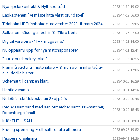
Nya spelarkontrakt & Nytt sportråd
2023-11-30 19:02
Lagkaptenen: ”Vi måste hitta vårat grundspel”
2023-11-29 06:00
Tidaholm HF Trissbolaget november 2023 till mars 2024
2023-11-23 09:05
Salker om säsongen och inför Tibro borta
2023-11-23 07:00
Digital version av "THF-magasinet"
2023-11-21 14:00
Nu öppnar vi upp för nya matchsponsorer
2023-11-21 12:41
”THF gör ishockey roligt"
2023-11-18 16:55
Från målvakter till materialare – Simon och Emil är två av
2023-11-12 17:06
alla ideella hjältar
Schemat till campen klart!
2023-10-23 16:29
Höstlovscamp
2023-10-11 14:24
Nu börjar skridskoskolan Skoj på is!
2023-10-02 20:46
Regler i samband med seniormatcher samt J18-matcher,
2023-10-02 15:43
Rosenbergs ishall
Inför THF – SAH
2023-10-01 08:00
Frivillig sponsring – ett sätt för alla att bidra
2023-09-25 19:52
Pappersförsäljning
2023-09-19 14:26