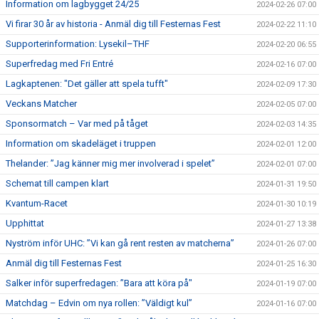
Information om lagbygget 24/25
2024-02-26 07:00
Vi firar 30 år av historia - Anmäl dig till Festernas Fest
2024-02-22 11:10
Supporterinformation: Lysekil–THF
2024-02-20 06:55
Superfredag med Fri Entré
2024-02-16 07:00
Lagkaptenen: "Det gäller att spela tufft"
2024-02-09 17:30
Veckans Matcher
2024-02-05 07:00
Sponsormatch – Var med på tåget
2024-02-03 14:35
Information om skadeläget i truppen
2024-02-01 12:00
Thelander: ”Jag känner mig mer involverad i spelet”
2024-02-01 07:00
Schemat till campen klart
2024-01-31 19:50
Kvantum-Racet
2024-01-30 10:19
Upphittat
2024-01-27 13:38
Nyström inför UHC: ”Vi kan gå rent resten av matcherna”
2024-01-26 07:00
Anmäl dig till Festernas Fest
2024-01-25 16:30
Salker inför superfredagen: ”Bara att köra på"
2024-01-19 07:00
Matchdag – Edvin om nya rollen: ”Väldigt kul”
2024-01-16 07:00