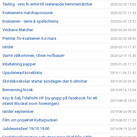
Tävling - vinn fri entré till resterande hemmamatcher
2020-02-28 13:02
Kvalseriens matchsponsorer
2020-02-27 11:49
Kvalserien - serie & spelschema
2020-02-25 13:37
Veckans Matcher
2020-02-24 09:03
Premiär för kvalserien 6:e mars
2020-02-20 08:45
Istider
2020-02-19 17:37
Varmt välkommen, Oliver Hofbauer!
2020-02-15 15:30
Inbetalning papper
2020-01-20 17:17
Uppdaterad kiosklista
2019-11-06 21:42
Skridskoskolan startar söndagen den 6 oktober
2019-09-24 09:31
Bemanning kiosk
2019-09-16 16:04
Köp & Sälj Tidaholm HF (ny grupp på facebook för ett
2019-08-28 18:53
internt Blocket inom föreningen)
Istider september
2019-08-24 09:36
Film om projektet Kulturpucken
2019-08-20 17:23
Jubileumsfest 19/10 19:00
2019-08-19 20:49