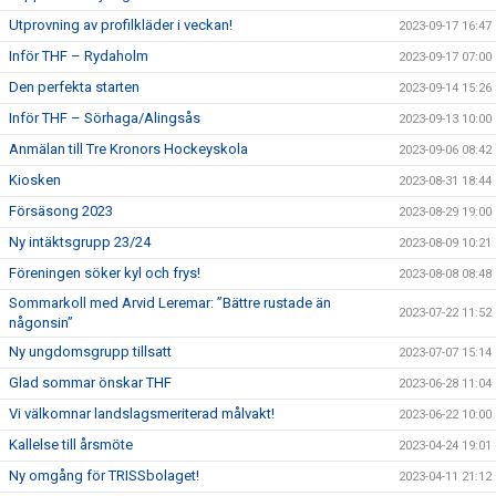
Utprovning av profilkläder i veckan!
2023-09-17 16:47
Inför THF – Rydaholm
2023-09-17 07:00
Den perfekta starten
2023-09-14 15:26
Inför THF – Sörhaga/Alingsås
2023-09-13 10:00
Anmälan till Tre Kronors Hockeyskola
2023-09-06 08:42
Kiosken
2023-08-31 18:44
Försäsong 2023
2023-08-29 19:00
Ny intäktsgrupp 23/24
2023-08-09 10:21
Föreningen söker kyl och frys!
2023-08-08 08:48
Sommarkoll med Arvid Leremar: ”Bättre rustade än
2023-07-22 11:52
någonsin”
Ny ungdomsgrupp tillsatt
2023-07-07 15:14
Glad sommar önskar THF
2023-06-28 11:04
Vi välkomnar landslagsmeriterad målvakt!
2023-06-22 10:00
Kallelse till årsmöte
2023-04-24 19:01
Ny omgång för TRISSbolaget!
2023-04-11 21:12