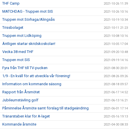
THF Camp
2021-10-26 11:39
MATCHDAG - Truppen mot SIS
2021-10-26 10:16
Truppen mot Sörhaga/Alingsås
2021-10-19 10:34
Trissbolaget
2021-10-11 21:23
Truppen mot Lidköping
2021-10-08 10:16
Äntligen startar skridskoskolan!
2021-10-05 17:04
Vecka 38 med THF
2021-09-20 10:48
Truppen mot SIS
2021-09-19 14:16
Fyra från THF till TV-pucken
2021-08-30 20:01
1/9 - En kväll för att utveckla vår förening!
2021-08-26 09:26
Information om kommande säsong
2021-08-18 09:57
Rapport från Årsmötet
2021-06-17 14:52
Jubileumstävling golf
2021-06-13 16:21
Påminnelse Årsmöte samt förslag till stadgeändring
2021-06-01 17:14
Tränarstaben klar för A-laget
2021-05-16 19:13
Kommande årsmöte
2021-04-30 08:33