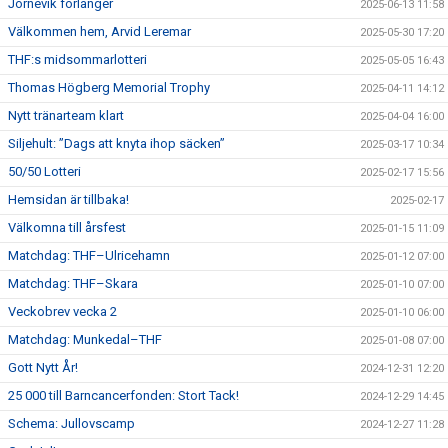
Jörnevik förlänger
2025-06-13 11:58
Välkommen hem, Arvid Leremar
2025-05-30 17:20
THF:s midsommarlotteri
2025-05-05 16:43
Thomas Högberg Memorial Trophy
2025-04-11 14:12
Nytt tränarteam klart
2025-04-04 16:00
Siljehult: ”Dags att knyta ihop säcken”
2025-03-17 10:34
50/50 Lotteri
2025-02-17 15:56
Hemsidan är tillbaka!
2025-02-17
Välkomna till årsfest
2025-01-15 11:09
Matchdag: THF–Ulricehamn
2025-01-12 07:00
Matchdag: THF–Skara
2025-01-10 07:00
Veckobrev vecka 2
2025-01-10 06:00
Matchdag: Munkedal–THF
2025-01-08 07:00
Gott Nytt År!
2024-12-31 12:20
25 000 till Barncancerfonden: Stort Tack!
2024-12-29 14:45
Schema: Jullovscamp
2024-12-27 11:28