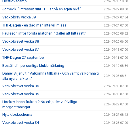
Höstlovscamp
2024-09-30 19:00
Jörnevik: ”Intresset runt THF är på en egen nivå”
2024-09-27 08:00
Veckobrev vecka 39
2024-09-27 07:34
THF-Dagen - en dag man inte vill missa!
2024-09-24 07:00
Paulsson inför första matchen: "Gäller att hitta rätt"
2024-09-20 08:52
Veckobrevet vecka 38
2024-09-20 06:00
Veckobrevet vecka 37
2024-09-13 07:00
THF-Dagen 27 september
2024-09-11 07:00
Beställ din personliga klubbmärkning
2024-09-10 08:39
Daniel Siljehult: "Välkomna tillbaka - Och varmt välkomna till
2024-09-08 08:31
alla nya ansikten!"
Veckobrevet vecka 36
2024-09-06 07:00
Veckobrevet vecka 35
2024-08-30 07:00
Hockey innan frukost? Nu erbjuder vi frivilliga
2024-08-29 07:00
morgonträningar
Nytt kioskschema
2024-08-27 08:43
Veckobrevet vecka 34
2024-08-23 07:00