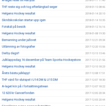
A-laget reser till Härryda
2018-01-17 11:40
THF reste sig och tog efterlängtad seger
2018-01-15 08:46
Helgens Hockey resultat
2018-01-14 20:10
Skridskoskolan startar upp igen
2018-01-14 10:35
Fotskäl på besök
2018-01-12 16:16
Helgens Hockey resultat
2018-01-08 19:30
Bemanning under jullovet
2017-12-21 09:34
Utlämning av fotografier
2017-12-20 15:56
Derby dags!!
2017-12-15 13:46
Julklappsdag 16 december på Team Sportia Hockeystore
2017-12-12 21:56
Helgens Hockey resultat
2017-12-10 18:23
Årets bästa julklapp!
2017-12-08 17:51
THF värd för slutspel i U14 DM & U15 DM
2017-12-07 18:30
A-laget kör på i fortsättningstrean
2017-12-07 18:22
12 620 kr Cancerfonden
2017-12-05 20:34
Helgens Hockey resultat
2017-12-03 20:44