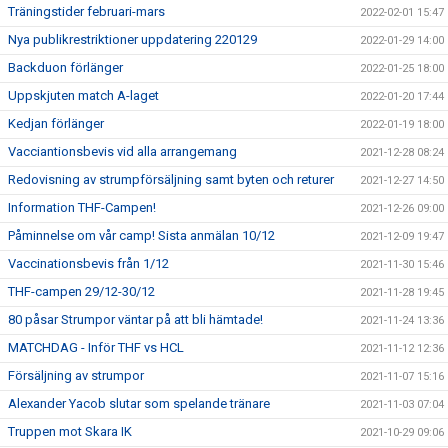
Träningstider februari-mars
2022-02-01 15:47
Nya publikrestriktioner uppdatering 220129
2022-01-29 14:00
Backduon förlänger
2022-01-25 18:00
Uppskjuten match A-laget
2022-01-20 17:44
Kedjan förlänger
2022-01-19 18:00
Vacciantionsbevis vid alla arrangemang
2021-12-28 08:24
Redovisning av strumpförsäljning samt byten och returer
2021-12-27 14:50
Information THF-Campen!
2021-12-26 09:00
Påminnelse om vår camp! Sista anmälan 10/12
2021-12-09 19:47
Vaccinationsbevis från 1/12
2021-11-30 15:46
THF-campen 29/12-30/12
2021-11-28 19:45
80 påsar Strumpor väntar på att bli hämtade!
2021-11-24 13:36
MATCHDAG - Inför THF vs HCL
2021-11-12 12:36
Försäljning av strumpor
2021-11-07 15:16
Alexander Yacob slutar som spelande tränare
2021-11-03 07:04
Truppen mot Skara IK
2021-10-29 09:06