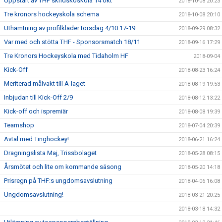
Uppstart av THF skridskoskola 14 okt
2018-10-08 20:23
Tre kronors hockeyskola schema
2018-10-08 20:10
Uthämtning av profilkläder torsdag 4/10 17-19
2018-09-29 08:32
Var med och stötta THF - Sponsorsmatch 18/11
2018-09-16 17:29
Tre Kronors Hockeyskola med Tidaholm HF
2018-09-04
Kick-Off
2018-08-23 16:24
Meriterad målvakt till A-laget
2018-08-19 19:53
Inbjudan till Kick-Off 2/9
2018-08-12 13:22
Kick-off och ispremiär
2018-08-08 19:39
Teamshop
2018-07-04 20:39
Avtal med Tinghockey!
2018-06-21 16:24
Dragningslista Maj, Trissbolaget
2018-05-28 08:15
Årsmötet och lite om kommande säsong
2018-05-20 14:18
Prisregn på THF:s ungdomsavslutning
2018-04-06 16:08
Ungdomsavslutning!
2018-03-21 20:25
2018-03-18 14:32