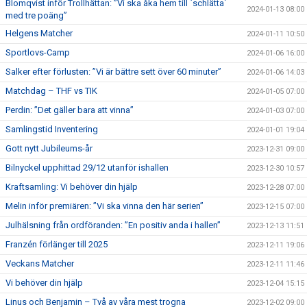
Blomqvist inför Trollhättan: ”Vi ska åka hem till `schlätta´
2024-01-13 08:00
med tre poäng”
Helgens Matcher
2024-01-11 10:50
Sportlovs-Camp
2024-01-06 16:00
Salker efter förlusten: ”Vi är bättre sett över 60 minuter”
2024-01-06 14:03
Matchdag – THF vs TIK
2024-01-05 07:00
Perdin: ”Det gäller bara att vinna”
2024-01-03 07:00
Samlingstid Inventering
2024-01-01 19:04
Gott nytt Jubileums-år
2023-12-31 09:00
Bilnyckel upphittad 29/12 utanför ishallen
2023-12-30 10:57
Kraftsamling: Vi behöver din hjälp
2023-12-28 07:00
Melin inför premiären: ”Vi ska vinna den här serien”
2023-12-15 07:00
Julhälsning från ordföranden: ”En positiv anda i hallen”
2023-12-13 11:51
Franzén förlänger till 2025
2023-12-11 19:06
Veckans Matcher
2023-12-11 11:46
Vi behöver din hjälp
2023-12-04 15:15
Linus och Benjamin – Två av våra mest trogna
2023-12-02 09:00