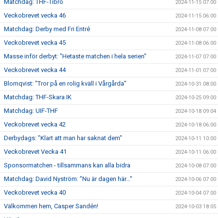
Matchdag: THF-Tibro
2024-11-15 07:00
Veckobrevet vecka 46
2024-11-15 06:00
Matchdag: Derby med Fri Entré
2024-11-08 07:00
Veckobrevet vecka 45
2024-11-08 06:00
Masse inför derbyt: "Hetaste matchen i hela serien"
2024-11-07 07:00
Veckobrevet vecka 44
2024-11-01 07:00
Blomqvist: "Tror på en rolig kväll i Vårgårda"
2024-10-31 08:00
Matchdag: THF-Skara IK
2024-10-25 09:00
Matchdag: UIF-THF
2024-10-18 09:04
Veckobrevet vecka 42
2024-10-18 06:00
Derbydags: ”Klart att man har saknat dem"
2024-10-11 10:00
Veckobrevet Vecka 41
2024-10-11 06:00
Sponsormatchen - tillsammans kan alla bidra
2024-10-08 07:00
Matchdag: David Nyström: ”Nu är dagen här..."
2024-10-06 07:00
Veckobrevet vecka 40
2024-10-04 07:00
Välkommen hem, Casper Sandén!
2024-10-03 18:05