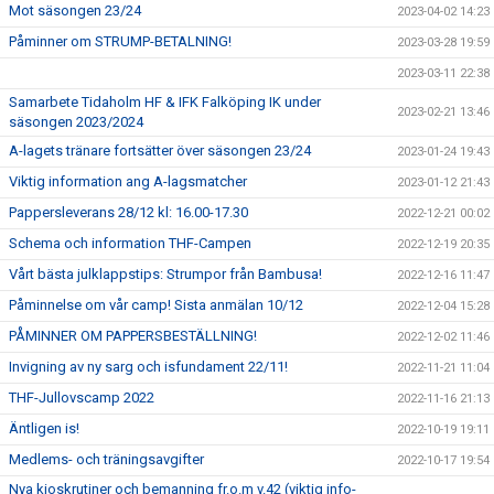
Mot säsongen 23/24
2023-04-02 14:23
Påminner om STRUMP-BETALNING!
2023-03-28 19:59
2023-03-11 22:38
Samarbete Tidaholm HF & IFK Falköping IK under
2023-02-21 13:46
säsongen 2023/2024
A-lagets tränare fortsätter över säsongen 23/24
2023-01-24 19:43
Viktig information ang A-lagsmatcher
2023-01-12 21:43
Pappersleverans 28/12 kl: 16.00-17.30
2022-12-21 00:02
Schema och information THF-Campen
2022-12-19 20:35
Vårt bästa julklappstips: Strumpor från Bambusa!
2022-12-16 11:47
Påminnelse om vår camp! Sista anmälan 10/12
2022-12-04 15:28
PÅMINNER OM PAPPERSBESTÄLLNING!
2022-12-02 11:46
Invigning av ny sarg och isfundament 22/11!
2022-11-21 11:04
THF-Jullovscamp 2022
2022-11-16 21:13
Äntligen is!
2022-10-19 19:11
Medlems- och träningsavgifter
2022-10-17 19:54
Nya kioskrutiner och bemanning fr.o.m v.42 (viktig info-