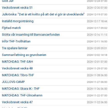
God Jul!
2024-12-24 07:00
Veckobrevet vecka 51
2024-12-20 07:00
Julkrönika: ”Det är ett kvitto på att det vi gör är utvecklande”
2024-12-19 07:00
Inställd morgonträning
2024-12-17 18:44
Flyttad match
2024-12-17 09:02
Stötta vår insamling till Barncancerfonden
2024-12-16 11:15
Inför THF-Trollhättan
2024-12-11 16:00
Tre spelare lämnar
2024-12-09 09:01
Sammanfattning av grundserien
2024-12-02 14:18
MATCHDAG: THF-SAH
2024-12-01 07:00
Veckobrevet vecka 48
2024-11-29 07:00
MATCHDAG: Tibro-THF
2024-11-28 06:00
JULLOVS-CAMP
2024-11-27 06:00
MATCHDAG: Skara IK - THF
2024-11-26 06:00
MATCHDAG: THF-Ulricehamn
2024-11-22 07:00
Veckobrevet vecka 47
2024-11-22 06:00