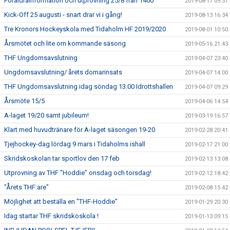
Föräldrainformation och utprovning 25/8 från 1400
2019-08-17 09:37
Kick-Off 25 augusti - snart drar vi i gång!
2019-08-13 16:34
Tre Kronors Hockeyskola med Tidaholm HF 2019/2020
2019-08-01 10:50
Årsmötet och lite om kommande säsong
2019-05-16 21:43
THF Ungdomsavslutning
2019-04-07 23:40
Ungdomsavslutning/ årets domarinsats
2019-04-07 14:00
THF Ungdomsavslutning idag söndag 13:00 Idrottshallen
2019-04-07 09:29
Årsmöte 15/5
2019-04-06 14:54
A-laget 19/20 samt jubileum!
2019-03-19 16:57
Klart med huvudtränare för A-laget säsongen 19-20
2019-02-28 20:41
Tjejhockey-dag lördag 9 mars i Tidaholms ishall
2019-02-17 21:00
Skridskoskolan tar sportlov den 17 feb
2019-02-13 13:08
Utprovning av THF "Hoddie" onsdag och torsdag!
2019-02-12 18:42
"Årets THF:are"
2019-02-08 15:42
Möjlighet att beställa en "THF-Hoddie"
2019-01-29 20:30
Idag startar THF skridskoskola !
2019-01-13 09:15