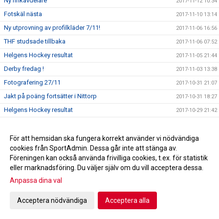
Ny rinkavdelare
2017-11-12 10:34
Fotskäl nästa
2017-11-10 13:14
Ny utprovning av profilkläder 7/11!
2017-11-06 16:56
THF studsade tillbaka
2017-11-06 07:52
Helgens Hockey resultat
2017-11-05 21:44
Derby fredag !
2017-11-03 13:38
Fotografering 27/11
2017-10-31 21:07
Jakt på poäng fortsätter i Nittorp
2017-10-31 18:27
Helgens Hockey resultat
2017-10-29 21:42
Försäljning av Hus/Toa-papper
2017-10-29 17:21
Uddamålsförlust mot Skara IK
2017-10-28 09:39
För att hemsidan ska fungera korrekt använder vi nödvändiga
cookies från SportAdmin. Dessa går inte att stänga av.
Tidaholmstrio på klassisk hockeymark
2017-10-27 16:27
Föreningen kan också använda frivilliga cookies, t.ex. för statistik
THF tar emot Skara IK ikväll
2017-10-27 15:07
eller marknadsföring. Du väljer själv om du vill acceptera dessa.
A-lagsdebut för William Ahlrik
2017-10-24 08:50
Anpassa dina val
Förlust i Lidköping
2017-10-24 08:46
Acceptera nödvändiga
Acceptera alla
Helgens Hockey resultat
2017-10-22 21:24