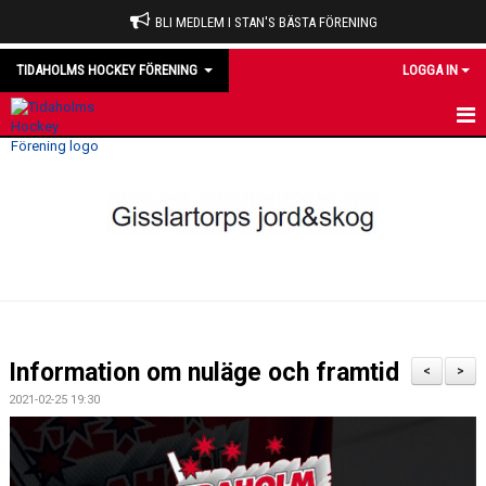
BLI MEDLEM I STAN'S BÄSTA FÖRENING
TIDAHOLMS HOCKEY FÖRENING
LOGGA IN
HEM
NYHETER
VÅRA LAG
OM KLUBBEN
KALENDER
Information om nuläge och framtid
<
>
MATCHER
2021-02-25 19:30
DOMARE