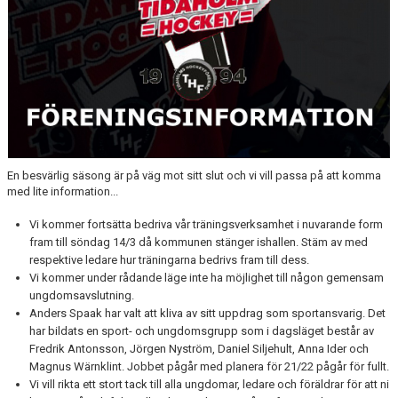
MEDLEM
KIOSKEN
THF UNGDOMSPOLICY - RÖDA TRÅD
PROFILKLÄDER
BILDGALLERI
En besvärlig säsong är på väg mot sitt slut och vi vill passa på att komma
med lite information...
TRISSBOLAGET
Vi kommer fortsätta bedriva vår träningsverksamhet i nuvarande form
DOKUMENT
fram till söndag 14/3 då kommunen stänger ishallen. Stäm av med
respektive ledare hur träningarna bedrivs fram till dess.
ALLMÄNHETENS ÅKNING
Vi kommer under rådande läge inte ha möjlighet till någon gemensam
ungdomsavslutning.
FÖRSÄKRING
Anders Spaak har valt att kliva av sitt uppdrag som sportansvarig. Det
har bildats en sport- och ungdomsgrupp som i dagsläget består av
Fredrik Antonsson, Jörgen Nyström, Daniel Siljehult, Anna Ider och
Magnus Wärnklint. Jobbet pågår med planera för 21/22 pågår för fullt.
Vi vill rikta ett stort tack till alla ungdomar, ledare och föräldrar för att ni