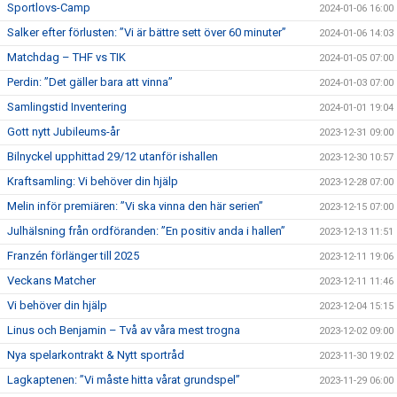
Sportlovs-Camp
2024-01-06 16:00
Salker efter förlusten: ”Vi är bättre sett över 60 minuter”
2024-01-06 14:03
Matchdag – THF vs TIK
2024-01-05 07:00
Perdin: ”Det gäller bara att vinna”
2024-01-03 07:00
Samlingstid Inventering
2024-01-01 19:04
Gott nytt Jubileums-år
2023-12-31 09:00
Bilnyckel upphittad 29/12 utanför ishallen
2023-12-30 10:57
Kraftsamling: Vi behöver din hjälp
2023-12-28 07:00
Melin inför premiären: ”Vi ska vinna den här serien”
2023-12-15 07:00
Julhälsning från ordföranden: ”En positiv anda i hallen”
2023-12-13 11:51
Franzén förlänger till 2025
2023-12-11 19:06
Veckans Matcher
2023-12-11 11:46
Vi behöver din hjälp
2023-12-04 15:15
Linus och Benjamin – Två av våra mest trogna
2023-12-02 09:00
Nya spelarkontrakt & Nytt sportråd
2023-11-30 19:02
Lagkaptenen: ”Vi måste hitta vårat grundspel”
2023-11-29 06:00