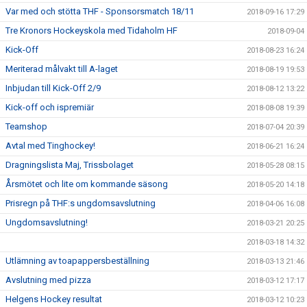
Var med och stötta THF - Sponsorsmatch 18/11
2018-09-16 17:29
Tre Kronors Hockeyskola med Tidaholm HF
2018-09-04
Kick-Off
2018-08-23 16:24
Meriterad målvakt till A-laget
2018-08-19 19:53
Inbjudan till Kick-Off 2/9
2018-08-12 13:22
Kick-off och ispremiär
2018-08-08 19:39
Teamshop
2018-07-04 20:39
Avtal med Tinghockey!
2018-06-21 16:24
Dragningslista Maj, Trissbolaget
2018-05-28 08:15
Årsmötet och lite om kommande säsong
2018-05-20 14:18
Prisregn på THF:s ungdomsavslutning
2018-04-06 16:08
Ungdomsavslutning!
2018-03-21 20:25
2018-03-18 14:32
Utlämning av toapappersbeställning
2018-03-13 21:46
Avslutning med pizza
2018-03-12 17:17
Helgens Hockey resultat
2018-03-12 10:23