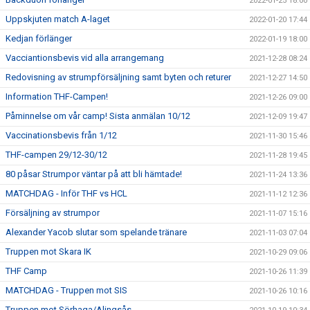
2022-01-25 18:00
Uppskjuten match A-laget
2022-01-20 17:44
Kedjan förlänger
2022-01-19 18:00
Vacciantionsbevis vid alla arrangemang
2021-12-28 08:24
Redovisning av strumpförsäljning samt byten och returer
2021-12-27 14:50
Information THF-Campen!
2021-12-26 09:00
Påminnelse om vår camp! Sista anmälan 10/12
2021-12-09 19:47
Vaccinationsbevis från 1/12
2021-11-30 15:46
THF-campen 29/12-30/12
2021-11-28 19:45
80 påsar Strumpor väntar på att bli hämtade!
2021-11-24 13:36
MATCHDAG - Inför THF vs HCL
2021-11-12 12:36
Försäljning av strumpor
2021-11-07 15:16
Alexander Yacob slutar som spelande tränare
2021-11-03 07:04
Truppen mot Skara IK
2021-10-29 09:06
THF Camp
2021-10-26 11:39
MATCHDAG - Truppen mot SIS
2021-10-26 10:16
Truppen mot Sörhaga/Alingsås