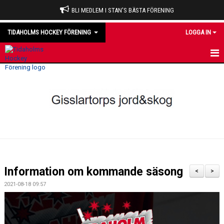
BLI MEDLEM I STAN'S BÄSTA FÖRENING
TIDAHOLMS HOCKEY FÖRENING
LOGGA IN
HEM
NYHETER
VÅRA LAG
OM KLUBBEN
KALENDER
Information om kommande säsong
<
>
MATCHER
2021-08-18 09:57
DOMARE