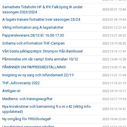
Samarbete Tidaholm HF & IFK Falköping IK under
2023-02-21 13:46
säsongen 2023/2024
A-lagets tränare fortsätter över säsongen 23/24
2023-01-24 19:43
Viktig information ang A-lagsmatcher
2023-01-12 21:43
Pappersleverans 28/12 kl: 16.00-17.30
2022-12-21 00:02
Schema och information THF-Campen
2022-12-19 20:35
Vårt bästa julklappstips: Strumpor från Bambusa!
2022-12-16 11:47
Påminnelse om vår camp! Sista anmälan 10/12
2022-12-04 15:28
PÅMINNER OM PAPPERSBESTÄLLNING!
2022-12-02 11:46
Invigning av ny sarg och isfundament 22/11!
2022-11-21 11:04
THF-Jullovscamp 2022
2022-11-16 21:13
Äntligen is!
2022-10-19 19:11
Medlems- och träningsavgifter
2022-10-17 19:54
Nya kioskrutiner och bemanning fr.o.m v.42 (viktig info-
2022-10-12 16:41
uppdaterad)
Ny omgång för TRISSbolaget!
2022-10-04 22:00
Uppdatering renovering ishallen