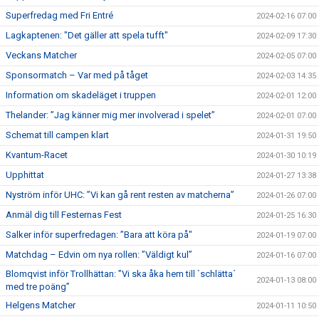
Superfredag med Fri Entré
2024-02-16 07:00
Lagkaptenen: "Det gäller att spela tufft"
2024-02-09 17:30
Veckans Matcher
2024-02-05 07:00
Sponsormatch – Var med på tåget
2024-02-03 14:35
Information om skadeläget i truppen
2024-02-01 12:00
Thelander: ”Jag känner mig mer involverad i spelet”
2024-02-01 07:00
Schemat till campen klart
2024-01-31 19:50
Kvantum-Racet
2024-01-30 10:19
Upphittat
2024-01-27 13:38
Nyström inför UHC: ”Vi kan gå rent resten av matcherna”
2024-01-26 07:00
Anmäl dig till Festernas Fest
2024-01-25 16:30
Salker inför superfredagen: ”Bara att köra på"
2024-01-19 07:00
Matchdag – Edvin om nya rollen: ”Väldigt kul”
2024-01-16 07:00
Blomqvist inför Trollhättan: ”Vi ska åka hem till `schlätta´
2024-01-13 08:00
med tre poäng”
Helgens Matcher
2024-01-11 10:50