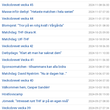
Veckobrevet vecka 45
2024-11-08 06:00
Masse inför derbyt: "Hetaste matchen i hela serien"
2024-11-07 07:00
Veckobrevet vecka 44
2024-11-01 07:00
Blomqvist: "Tror på en rolig kväll i Vårgårda"
2024-10-31 08:00
Matchdag: THF-Skara IK
2024-10-25 09:00
Matchdag: UIF-THF
2024-10-18 09:04
Veckobrevet vecka 42
2024-10-18 06:00
Derbydags: ”Klart att man har saknat dem"
2024-10-11 10:00
Veckobrevet Vecka 41
2024-10-11 06:00
Sponsormatchen - tillsammans kan alla bidra
2024-10-08 07:00
Matchdag: David Nyström: ”Nu är dagen här..."
2024-10-06 07:00
Veckobrevet vecka 40
2024-10-04 07:00
Välkommen hem, Casper Sandén!
2024-10-03 18:05
Höstlovscamp
2024-09-30 19:00
Jörnevik: ”Intresset runt THF är på en egen nivå”
2024-09-27 08:00
Veckobrev vecka 39
2024-09-27 07:34