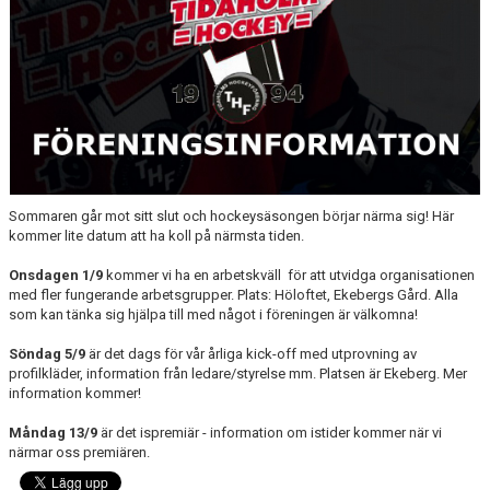
MEDLEM
KIOSKEN
THF UNGDOMSPOLICY - RÖDA TRÅD
PROFILKLÄDER
BILDGALLERI
Sommaren går mot sitt slut och hockeysäsongen börjar närma sig! Här
kommer lite datum att ha koll på närmsta tiden.
TRISSBOLAGET
Onsdagen 1/9
kommer vi ha en arbetskväll för att utvidga organisationen
DOKUMENT
med fler fungerande arbetsgrupper. Plats: Höloftet, Ekebergs Gård. Alla
som kan tänka sig hjälpa till med något i föreningen är välkomna!
ALLMÄNHETENS ÅKNING
Söndag 5/9
är det dags för vår årliga kick-off med utprovning av
profilkläder, information från ledare/styrelse mm. Platsen är Ekeberg. Mer
FÖRSÄKRING
information kommer!
Måndag 13/9
är det ispremiär - information om istider kommer när vi
närmar oss premiären.