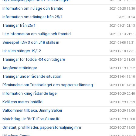
2021-04-12 16:17
Information om nuläge och framtid
2021-02-25 19:30
Information om träningar från 25/1
2021-01-24
Träningar från 25/1
2021-01-21 21:13
Lite information om nuläge och framtid
2021-01-13 21:51
Seriespel i Div 3 och J18 ställs in
2021-01-08 15:31
Ishallen stänger 19/12
2020-12-18 17:31
Träningar för födda -04 och tidigare
2020-12-12 11:08
Angående träningar
2020-11-19 16:52
Träningar under rådande situation
2020-11-04 15:10
Påminnelse om Trissbolaget och pappersutlämning
2020-11-01 14:10
Information kring rådande läge
2020-10-29 20:40
Kvällens match inställd
2020-10-29 15:29
Välkommen tillbaka, Jimmy Salker
2020-10-29 13:00
Matchdag - Inför THF vs Skara IK
2020-10-29 10:00
Omstart, profilkläder, pappersförsäljning mm
2020-10-27 18:05
Höstlovs-Camp