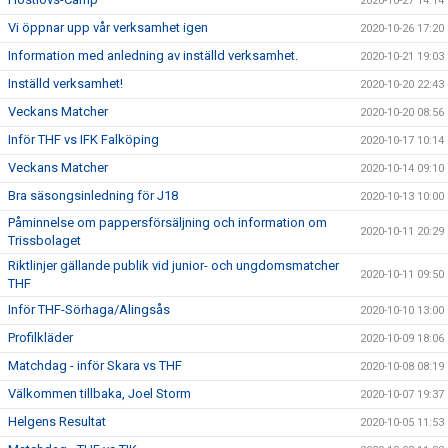
2020-10-27 14:14
Vi öppnar upp vår verksamhet igen
2020-10-26 17:20
Information med anledning av inställd verksamhet.
2020-10-21 19:03
Inställd verksamhet!
2020-10-20 22:43
Veckans Matcher
2020-10-20 08:56
Inför THF vs IFK Falköping
2020-10-17 10:14
Veckans Matcher
2020-10-14 09:10
Bra säsongsinledning för J18
2020-10-13 10:00
Påminnelse om pappersförsäljning och information om
2020-10-11 20:29
Trissbolaget
Riktlinjer gällande publik vid junior- och ungdomsmatcher
2020-10-11 09:50
THF
Inför THF-Sörhaga/Alingsås
2020-10-10 13:00
Profilkläder
2020-10-09 18:06
Matchdag - inför Skara vs THF
2020-10-08 08:19
Välkommen tillbaka, Joel Storm
2020-10-07 19:37
Helgens Resultat
2020-10-05 11:53