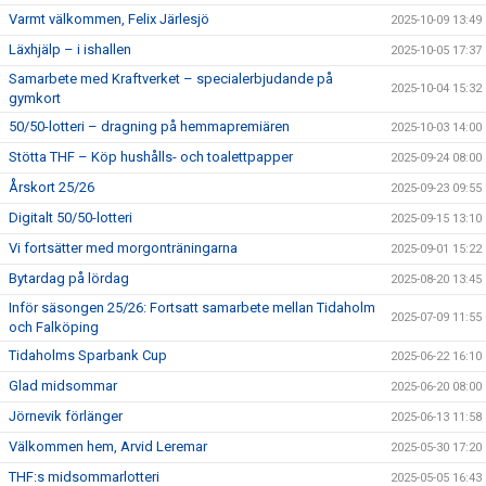
Varmt välkommen, Felix Järlesjö
2025-10-09 13:49
Läxhjälp – i ishallen
2025-10-05 17:37
Samarbete med Kraftverket – specialerbjudande på
2025-10-04 15:32
gymkort
50/50-lotteri – dragning på hemmapremiären
2025-10-03 14:00
Stötta THF – Köp hushålls- och toalettpapper
2025-09-24 08:00
Årskort 25/26
2025-09-23 09:55
Digitalt 50/50-lotteri
2025-09-15 13:10
Vi fortsätter med morgonträningarna
2025-09-01 15:22
Bytardag på lördag
2025-08-20 13:45
Inför säsongen 25/26: Fortsatt samarbete mellan Tidaholm
2025-07-09 11:55
och Falköping
Tidaholms Sparbank Cup
2025-06-22 16:10
Glad midsommar
2025-06-20 08:00
Jörnevik förlänger
2025-06-13 11:58
Välkommen hem, Arvid Leremar
2025-05-30 17:20
THF:s midsommarlotteri
2025-05-05 16:43