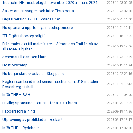
Tidaholm HF Trissbolaget november 2023 till mars 2024
2023-11-23 09:05
Salker om säsongen och inför Tibro borta
2023-11-23 07:00
Digital version av "THF-magasinet"
2023-11-21 14:00
Nu öppnar vi upp för nya matchsponsorer
2023-11-21 12:41
”THF gör ishockey roligt"
2023-11-18 16:55
Från målvakter till materialare – Simon och Emil är två av
2023-11-12 17:06
alla ideella hjältar
Schemat till campen klart!
2023-10-23 16:29
Höstlovscamp
2023-10-11 14:24
Nu börjar skridskoskolan Skoj på is!
2023-10-02 20:46
Regler i samband med seniormatcher samt J18-matcher,
2023-10-02 15:43
Rosenbergs ishall
Inför THF – SAH
2023-10-01 08:00
Frivillig sponsring – ett sätt för alla att bidra
2023-09-25 19:52
Pappersförsäljning
2023-09-19 14:26
Utprovning av profilkläder i veckan!
2023-09-17 16:47
Inför THF – Rydaholm
2023-09-17 07:00