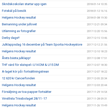
Skridskoskolan startar upp igen
2018-01-14 10:35
Fotskäl på besök
2018-01-12 16:16
Helgens Hockey resultat
2018-01-08 19:30
Bemanning under jullovet
2017-12-21 09:34
Utlämning av fotografier
2017-12-20 15:56
Derby dags!!
2017-12-15 13:46
Julklappsdag 16 december på Team Sportia Hockeystore
2017-12-12 21:56
Helgens Hockey resultat
2017-12-10 18:23
Årets bästa julklapp!
2017-12-08 17:51
THF värd för slutspel i U14 DM & U15 DM
2017-12-07 18:30
A-laget kör på i fortsättningstrean
2017-12-07 18:22
12 620 kr Cancerfonden
2017-12-05 20:34
Helgens Hockey resultat
2017-12-03 20:44
Försäljning av toa-papper fortsätter
2017-11-29 14:54
Vinstlista Trissbolaget 28/11 -17
2017-11-28 09:31
Helgens Hockey resultat
2017-11-26 19:49