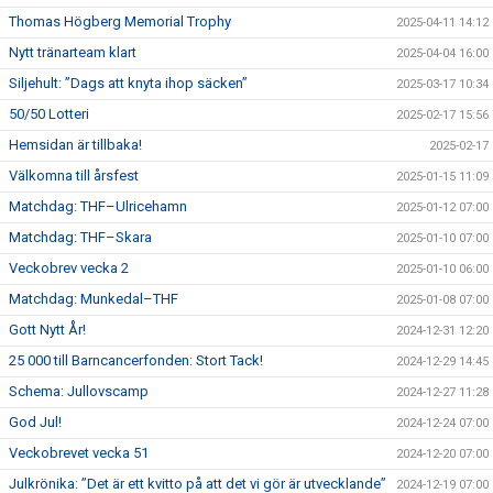
Thomas Högberg Memorial Trophy
2025-04-11 14:12
Nytt tränarteam klart
2025-04-04 16:00
Siljehult: ”Dags att knyta ihop säcken”
2025-03-17 10:34
50/50 Lotteri
2025-02-17 15:56
Hemsidan är tillbaka!
2025-02-17
Välkomna till årsfest
2025-01-15 11:09
Matchdag: THF–Ulricehamn
2025-01-12 07:00
Matchdag: THF–Skara
2025-01-10 07:00
Veckobrev vecka 2
2025-01-10 06:00
Matchdag: Munkedal–THF
2025-01-08 07:00
Gott Nytt År!
2024-12-31 12:20
25 000 till Barncancerfonden: Stort Tack!
2024-12-29 14:45
Schema: Jullovscamp
2024-12-27 11:28
God Jul!
2024-12-24 07:00
Veckobrevet vecka 51
2024-12-20 07:00
Julkrönika: ”Det är ett kvitto på att det vi gör är utvecklande”
2024-12-19 07:00