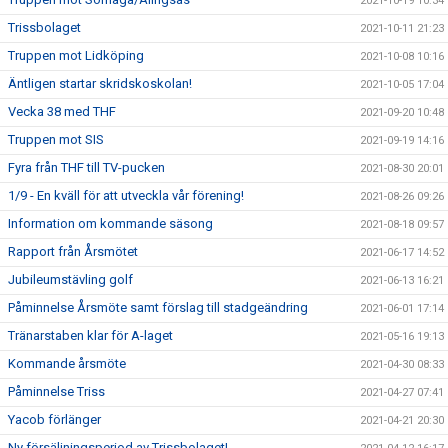
2021-10-19 10:34
Trissbolaget
2021-10-11 21:23
Truppen mot Lidköping
2021-10-08 10:16
Äntligen startar skridskoskolan!
2021-10-05 17:04
Vecka 38 med THF
2021-09-20 10:48
Truppen mot SIS
2021-09-19 14:16
Fyra från THF till TV-pucken
2021-08-30 20:01
1/9 - En kväll för att utveckla vår förening!
2021-08-26 09:26
Information om kommande säsong
2021-08-18 09:57
Rapport från Årsmötet
2021-06-17 14:52
Jubileumstävling golf
2021-06-13 16:21
Påminnelse Årsmöte samt förslag till stadgeändring
2021-06-01 17:14
Tränarstaben klar för A-laget
2021-05-16 19:13
Kommande årsmöte
2021-04-30 08:33
Påminnelse Triss
2021-04-27 07:41
Yacob förlänger
2021-04-21 20:30
Ny försäljningsperiod av Trissbolaget!