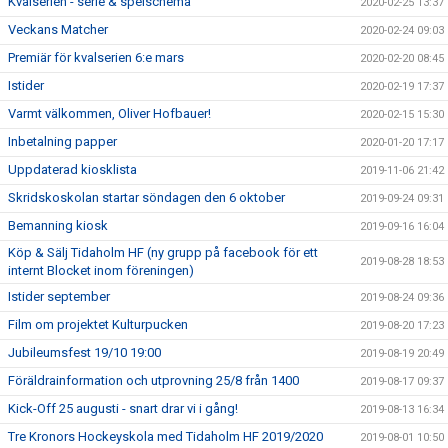
Kvalserien - serie & spelschema
2020-02-25 13:37
Veckans Matcher
2020-02-24 09:03
Premiär för kvalserien 6:e mars
2020-02-20 08:45
Istider
2020-02-19 17:37
Varmt välkommen, Oliver Hofbauer!
2020-02-15 15:30
Inbetalning papper
2020-01-20 17:17
Uppdaterad kiosklista
2019-11-06 21:42
Skridskoskolan startar söndagen den 6 oktober
2019-09-24 09:31
Bemanning kiosk
2019-09-16 16:04
Köp & Sälj Tidaholm HF (ny grupp på facebook för ett
2019-08-28 18:53
internt Blocket inom föreningen)
Istider september
2019-08-24 09:36
Film om projektet Kulturpucken
2019-08-20 17:23
Jubileumsfest 19/10 19:00
2019-08-19 20:49
Föräldrainformation och utprovning 25/8 från 1400
2019-08-17 09:37
Kick-Off 25 augusti - snart drar vi i gång!
2019-08-13 16:34
Tre Kronors Hockeyskola med Tidaholm HF 2019/2020
2019-08-01 10:50