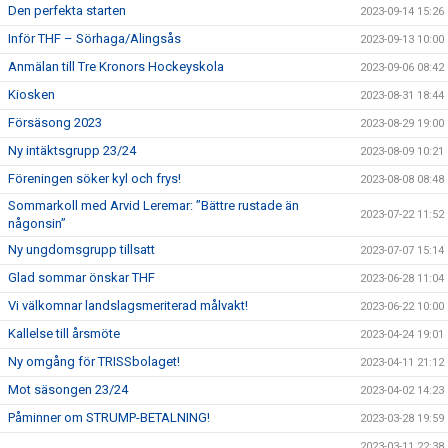
Den perfekta starten
2023-09-14 15:26
Inför THF – Sörhaga/Alingsås
2023-09-13 10:00
Anmälan till Tre Kronors Hockeyskola
2023-09-06 08:42
Kiosken
2023-08-31 18:44
Försäsong 2023
2023-08-29 19:00
Ny intäktsgrupp 23/24
2023-08-09 10:21
Föreningen söker kyl och frys!
2023-08-08 08:48
Sommarkoll med Arvid Leremar: ”Bättre rustade än
2023-07-22 11:52
någonsin”
Ny ungdomsgrupp tillsatt
2023-07-07 15:14
Glad sommar önskar THF
2023-06-28 11:04
Vi välkomnar landslagsmeriterad målvakt!
2023-06-22 10:00
Kallelse till årsmöte
2023-04-24 19:01
Ny omgång för TRISSbolaget!
2023-04-11 21:12
Mot säsongen 23/24
2023-04-02 14:23
Påminner om STRUMP-BETALNING!
2023-03-28 19:59
2023-03-11 22:38