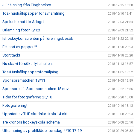
Julhälsning från Tinghockey
2018-12-15 15:38
Toa- hushållspapper för avhämtning
2018-12-10 18:41
Spelschemat för A-laget
2018-12-03 21:54
Utlämning foton 6/12!
2018-12-03 21:52
Ishockeykonsulenten på föreningsbesök
2018-11-22 22:18
Fel sort av papper !!!
2018-11-20 20:23
Stort tack!
2018-11-18 20:20
Nu ska vi försöka fylla hallen!
2018-11-13 16:57
Toa/Hushållspappersförsäljning
2018-11-05 19:52
Sponsorsmatchen 18/11
2018-11-05 16:59
Sponsorer till Sponsormatchen 18 nov
2018-10-22 18:56
Tider för fotografering 25/10
2018-10-20 13:08
Fotografering!
2018-10-16 18:13
Uppstart av THF skridskoskola 14 okt
2018-10-08 20:23
Tre kronors hockeyskola schema
2018-10-08 20:10
Uthämtning av profilkläder torsdag 4/10 17-19
2018-09-29 08:32