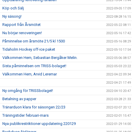
2022-10-04 19:44
Köp och Sälj
2022-09-05 17:09
Ny säsong!
2022-08-28 16:15
Rapport från Årsmötet
2022-05-22 08:11
Nu börjar renoveringen!
2022-05-16 17:42
Påminnelse om årsmöte 21/5 kl 1500
2022-05-16 08:29
Tidaholm Hockey off-ice paket
2022-05-10 17:54
Välkommen Hem, Sebastian Bergåker Melin.
2022-05-06 08:57
Sista påminnelsen om TRISS-bolaget!
2022-05-03 23:22
Välkommen Hem, Arvid Leremar
2022-04-22 09:34
2022-04-21 17:49
Ny omgång för TRISSbolaget!
2022-04-10 20:47
Betalning av papper
2022-03-28 21:33
Tränarduon klara för säsongen 22/23
2022-02-07 20:12
Träningstider februari-mars
2022-02-01 15:47
Nya publikrestriktioner uppdatering 220129
2022-01-29 14:00
Backduon förlänger