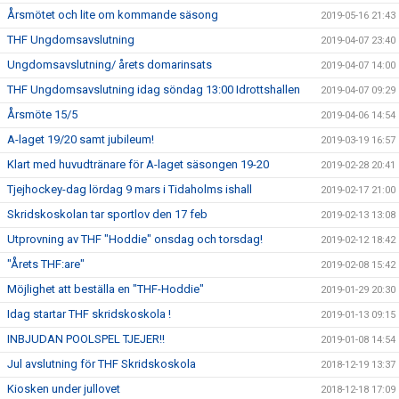
Årsmötet och lite om kommande säsong
2019-05-16 21:43
THF Ungdomsavslutning
2019-04-07 23:40
Ungdomsavslutning/ årets domarinsats
2019-04-07 14:00
THF Ungdomsavslutning idag söndag 13:00 Idrottshallen
2019-04-07 09:29
Årsmöte 15/5
2019-04-06 14:54
A-laget 19/20 samt jubileum!
2019-03-19 16:57
Klart med huvudtränare för A-laget säsongen 19-20
2019-02-28 20:41
Tjejhockey-dag lördag 9 mars i Tidaholms ishall
2019-02-17 21:00
Skridskoskolan tar sportlov den 17 feb
2019-02-13 13:08
Utprovning av THF "Hoddie" onsdag och torsdag!
2019-02-12 18:42
"Årets THF:are"
2019-02-08 15:42
Möjlighet att beställa en "THF-Hoddie"
2019-01-29 20:30
Idag startar THF skridskoskola !
2019-01-13 09:15
INBJUDAN POOLSPEL TJEJER!!
2019-01-08 14:54
Jul avslutning för THF Skridskoskola
2018-12-19 13:37
Kiosken under jullovet
2018-12-18 17:09