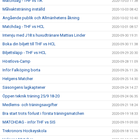
Matchdag - THF vs TIK
2020-10-03 11:38
Målvaktsträning inställd
2020-10-03 08:42
Angående publik och Allmänhetens åkning
2020-10-02 10:40
Matchdag - THF vs HCL
2020-10-01 08:57
Intervju med J18:s huvudtränare Mattias Linder
2020-09-30 19:31
Boka din biljett till THF vs HCL
2020-09-30 11:38
Biljettsläpp - THF vs HCL
2020-09-29 20:30
Höstlovs-Camp
2020-09-28 11:09
Inför Falköping borta
2020-09-26 11:26
Helgens Matcher
2020-09-25 14:30
Säsongens lagkaptener
2020-09-24 14:27
Öppen teknik träning 25/9 18-20
2020-09-24 06:35
Medlems- och träningsavgifter
2020-09-21 18:24
Bra start trots förlust i första träningsmatchen
2020-09-19 18:33
MATCHDAG - inför THF vs SIS
2020-09-19 09:00
Trekronors Hockeyskola
2020-09-18 15:16