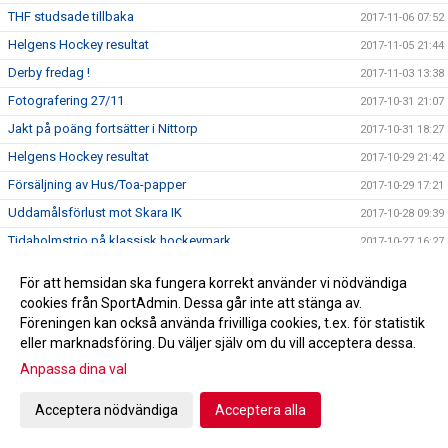
THF studsade tillbaka
2017-11-06 07:52
Helgens Hockey resultat
2017-11-05 21:44
Derby fredag !
2017-11-03 13:38
Fotografering 27/11
2017-10-31 21:07
Jakt på poäng fortsätter i Nittorp
2017-10-31 18:27
Helgens Hockey resultat
2017-10-29 21:42
Försäljning av Hus/Toa-papper
2017-10-29 17:21
Uddamålsförlust mot Skara IK
2017-10-28 09:39
Tidaholmstrio på klassisk hockeymark
2017-10-27 16:27
THF tar emot Skara IK ikväll
2017-10-27 15:07
För att hemsidan ska fungera korrekt använder vi nödvändiga
A-lagsdebut för William Ahlrik
2017-10-24 08:50
cookies från SportAdmin. Dessa går inte att stänga av.
Föreningen kan också använda frivilliga cookies, t.ex. för statistik
Förlust i Lidköping
2017-10-24 08:46
eller marknadsföring. Du väljer själv om du vill acceptera dessa.
Helgens Hockey resultat
2017-10-22 21:24
Anpassa dina val
A-laget spelar borta mot HC Lidköping
2017-10-20 10:43
Trissbolaget!!!
Acceptera nödvändiga
Acceptera alla
2017-10-18 22:10
Seger i hemmapremiären!
2017-10-17 21:55