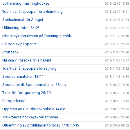
Julhälsning från Tinghockey
2018-12-15 15:38
Toa- hushållspapper för avhämtning
2018-12-10 18:41
Spelschemat för A-laget
2018-12-03 21:54
Utlämning foton 6/12!
2018-12-03 21:52
Ishockeykonsulenten på föreningsbesök
2018-11-22 22:18
Fel sort av papper !!!
2018-11-20 20:23
Stort tack!
2018-11-18 20:20
Nu ska vi försöka fylla hallen!
2018-11-13 16:57
Toa/Hushållspappersförsäljning
2018-11-05 19:52
Sponsorsmatchen 18/11
2018-11-05 16:59
Sponsorer till Sponsormatchen 18 nov
2018-10-22 18:56
Tider för fotografering 25/10
2018-10-20 13:08
Fotografering!
2018-10-16 18:13
Uppstart av THF skridskoskola 14 okt
2018-10-08 20:23
Tre kronors hockeyskola schema
2018-10-08 20:10
Uthämtning av profilkläder torsdag 4/10 17-19
2018-09-29 08:32