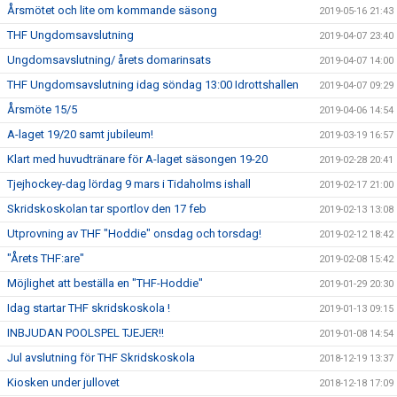
Årsmötet och lite om kommande säsong
2019-05-16 21:43
THF Ungdomsavslutning
2019-04-07 23:40
Ungdomsavslutning/ årets domarinsats
2019-04-07 14:00
THF Ungdomsavslutning idag söndag 13:00 Idrottshallen
2019-04-07 09:29
Årsmöte 15/5
2019-04-06 14:54
A-laget 19/20 samt jubileum!
2019-03-19 16:57
Klart med huvudtränare för A-laget säsongen 19-20
2019-02-28 20:41
Tjejhockey-dag lördag 9 mars i Tidaholms ishall
2019-02-17 21:00
Skridskoskolan tar sportlov den 17 feb
2019-02-13 13:08
Utprovning av THF "Hoddie" onsdag och torsdag!
2019-02-12 18:42
"Årets THF:are"
2019-02-08 15:42
Möjlighet att beställa en "THF-Hoddie"
2019-01-29 20:30
Idag startar THF skridskoskola !
2019-01-13 09:15
INBJUDAN POOLSPEL TJEJER!!
2019-01-08 14:54
Jul avslutning för THF Skridskoskola
2018-12-19 13:37
Kiosken under jullovet
2018-12-18 17:09