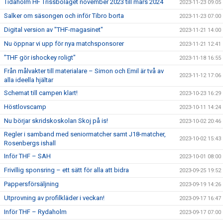
Tidaholm HF Trissbolaget november 2023 till mars 2024
2023-11-23 09:05
Salker om säsongen och inför Tibro borta
2023-11-23 07:00
Digital version av "THF-magasinet"
2023-11-21 14:00
Nu öppnar vi upp för nya matchsponsorer
2023-11-21 12:41
”THF gör ishockey roligt"
2023-11-18 16:55
Från målvakter till materialare – Simon och Emil är två av
2023-11-12 17:06
alla ideella hjältar
Schemat till campen klart!
2023-10-23 16:29
Höstlovscamp
2023-10-11 14:24
Nu börjar skridskoskolan Skoj på is!
2023-10-02 20:46
Regler i samband med seniormatcher samt J18-matcher,
2023-10-02 15:43
Rosenbergs ishall
Inför THF – SAH
2023-10-01 08:00
Frivillig sponsring – ett sätt för alla att bidra
2023-09-25 19:52
Pappersförsäljning
2023-09-19 14:26
Utprovning av profilkläder i veckan!
2023-09-17 16:47
Inför THF – Rydaholm
2023-09-17 07:00