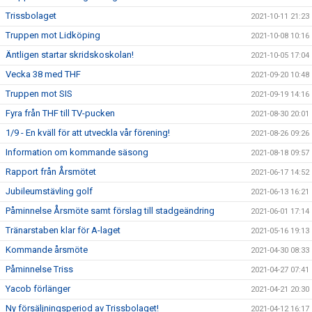
Trissbolaget
2021-10-11 21:23
Truppen mot Lidköping
2021-10-08 10:16
Äntligen startar skridskoskolan!
2021-10-05 17:04
Vecka 38 med THF
2021-09-20 10:48
Truppen mot SIS
2021-09-19 14:16
Fyra från THF till TV-pucken
2021-08-30 20:01
1/9 - En kväll för att utveckla vår förening!
2021-08-26 09:26
Information om kommande säsong
2021-08-18 09:57
Rapport från Årsmötet
2021-06-17 14:52
Jubileumstävling golf
2021-06-13 16:21
Påminnelse Årsmöte samt förslag till stadgeändring
2021-06-01 17:14
Tränarstaben klar för A-laget
2021-05-16 19:13
Kommande årsmöte
2021-04-30 08:33
Påminnelse Triss
2021-04-27 07:41
Yacob förlänger
2021-04-21 20:30
Ny försäljningsperiod av Trissbolaget!
2021-04-12 16:17