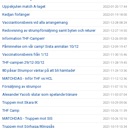
Uppskjuten match A-laget
2022-01-20 17:44
Kedjan förlänger
2022-01-19 18:00
Vacciantionsbevis vid alla arrangemang
2021-12-28 08:24
Redovisning av strumpförsäljning samt byten och returer
2021-12-27 14:50
Information THF-Campen!
2021-12-26 09:00
Påminnelse om vår camp! Sista anmälan 10/12
2021-12-09 19:47
Vaccinationsbevis från 1/12
2021-11-30 15:46
THF-campen 29/12-30/12
2021-11-28 19:45
80 påsar Strumpor väntar på att bli hämtade!
2021-11-24 13:36
MATCHDAG - Inför THF vs HCL
2021-11-12 12:36
Försäljning av strumpor
2021-11-07 15:16
Alexander Yacob slutar som spelande tränare
2021-11-03 07:04
Truppen mot Skara IK
2021-10-29 09:06
THF Camp
2021-10-26 11:39
MATCHDAG - Truppen mot SIS
2021-10-26 10:16
Truppen mot Sörhaga/Alingsås
2021-10-19 10:34