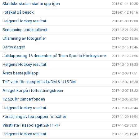
Skridskoskolan startar upp igen
2018-01-14 10:35
Fotskäl på besök
2018-01-12 16:16
Helgens Hockey resultat
2018-01-08 19:30
Bemanning under jullovet
2017-12-21 09:34
Utlämning av fotografier
2017-12-20 15:56
Derby dags!!
2017-12-15 13:46
Julklappsdag 16 december på Team Sportia Hockeystore
2017-12-12 21:56
Helgens Hockey resultat
2017-12-10 18:23
Årets bästa julklapp!
2017-12-08 17:51
THF värd för slutspel i U14 DM & U15 DM
2017-12-07 18:30
A-laget kör på i fortsättningstrean
2017-12-07 18:22
12 620 kr Cancerfonden
2017-12-05 20:34
Helgens Hockey resultat
2017-12-03 20:44
Försäljning av toa-papper fortsätter
2017-11-29 14:54
Vinstlista Trissbolaget 28/11 -17
2017-11-28 09:31
Helgens Hockey resultat
2017-11-26 19:49