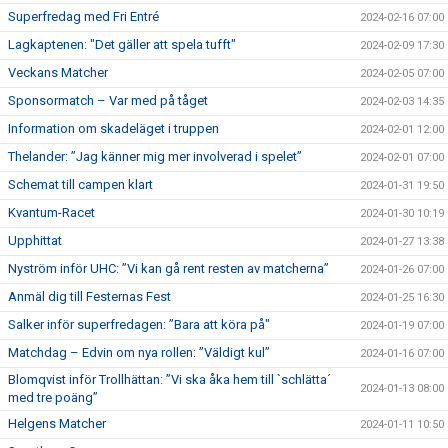
Superfredag med Fri Entré
2024-02-16 07:00
Lagkaptenen: "Det gäller att spela tufft"
2024-02-09 17:30
Veckans Matcher
2024-02-05 07:00
Sponsormatch – Var med på tåget
2024-02-03 14:35
Information om skadeläget i truppen
2024-02-01 12:00
Thelander: ”Jag känner mig mer involverad i spelet”
2024-02-01 07:00
Schemat till campen klart
2024-01-31 19:50
Kvantum-Racet
2024-01-30 10:19
Upphittat
2024-01-27 13:38
Nyström inför UHC: ”Vi kan gå rent resten av matcherna”
2024-01-26 07:00
Anmäl dig till Festernas Fest
2024-01-25 16:30
Salker inför superfredagen: ”Bara att köra på"
2024-01-19 07:00
Matchdag – Edvin om nya rollen: ”Väldigt kul”
2024-01-16 07:00
Blomqvist inför Trollhättan: ”Vi ska åka hem till `schlätta´
2024-01-13 08:00
med tre poäng”
Helgens Matcher
2024-01-11 10:50