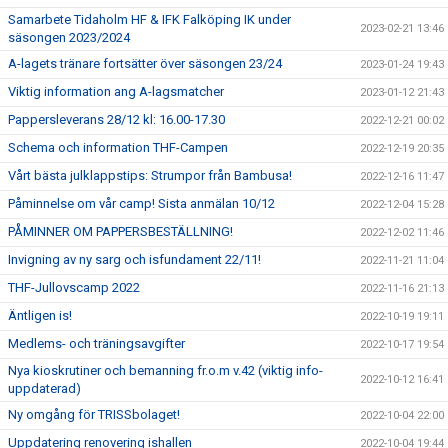
Samarbete Tidaholm HF & IFK Falköping IK under
2023-02-21 13:46
säsongen 2023/2024
A-lagets tränare fortsätter över säsongen 23/24
2023-01-24 19:43
Viktig information ang A-lagsmatcher
2023-01-12 21:43
Pappersleverans 28/12 kl: 16.00-17.30
2022-12-21 00:02
Schema och information THF-Campen
2022-12-19 20:35
Vårt bästa julklappstips: Strumpor från Bambusa!
2022-12-16 11:47
Påminnelse om vår camp! Sista anmälan 10/12
2022-12-04 15:28
PÅMINNER OM PAPPERSBESTÄLLNING!
2022-12-02 11:46
Invigning av ny sarg och isfundament 22/11!
2022-11-21 11:04
THF-Jullovscamp 2022
2022-11-16 21:13
Äntligen is!
2022-10-19 19:11
Medlems- och träningsavgifter
2022-10-17 19:54
Nya kioskrutiner och bemanning fr.o.m v.42 (viktig info-
2022-10-12 16:41
uppdaterad)
Ny omgång för TRISSbolaget!
2022-10-04 22:00
Uppdatering renovering ishallen
2022-10-04 19:44