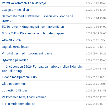
Varmt välkommen, Felix Järlesjö
2025-10-09 13:49
Läxhjälp – i ishallen
2025-10-05 17:37
Samarbete med Kraftverket – specialerbjudande på
2025-10-04 15:32
gymkort
50/50-lotteri – dragning på hemmapremiären
2025-10-03 14:00
Stötta THF – Köp hushålls- och toalettpapper
2025-09-24 08:00
Årskort 25/26
2025-09-23 09:55
Digitalt 50/50-lotteri
2025-09-15 13:10
Vi fortsätter med morgonträningarna
2025-09-01 15:22
Bytardag på lördag
2025-08-20 13:45
Inför säsongen 25/26: Fortsatt samarbete mellan Tidaholm
2025-07-09 11:55
och Falköping
Tidaholms Sparbank Cup
2025-06-22 16:10
Glad midsommar
2025-06-20 08:00
Jörnevik förlänger
2025-06-13 11:58
Välkommen hem, Arvid Leremar
2025-05-30 17:20
THF:s midsommarlotteri
2025-05-05 16:43