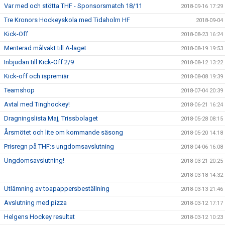
Var med och stötta THF - Sponsorsmatch 18/11
2018-09-16 17:29
Tre Kronors Hockeyskola med Tidaholm HF
2018-09-04
Kick-Off
2018-08-23 16:24
Meriterad målvakt till A-laget
2018-08-19 19:53
Inbjudan till Kick-Off 2/9
2018-08-12 13:22
Kick-off och ispremiär
2018-08-08 19:39
Teamshop
2018-07-04 20:39
Avtal med Tinghockey!
2018-06-21 16:24
Dragningslista Maj, Trissbolaget
2018-05-28 08:15
Årsmötet och lite om kommande säsong
2018-05-20 14:18
Prisregn på THF:s ungdomsavslutning
2018-04-06 16:08
Ungdomsavslutning!
2018-03-21 20:25
2018-03-18 14:32
Utlämning av toapappersbeställning
2018-03-13 21:46
Avslutning med pizza
2018-03-12 17:17
Helgens Hockey resultat
2018-03-12 10:23