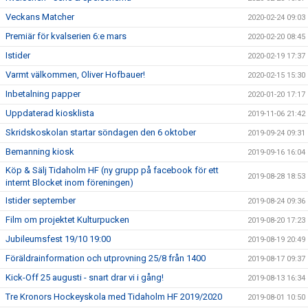
Veckans Matcher
2020-02-24 09:03
Premiär för kvalserien 6:e mars
2020-02-20 08:45
Istider
2020-02-19 17:37
Varmt välkommen, Oliver Hofbauer!
2020-02-15 15:30
Inbetalning papper
2020-01-20 17:17
Uppdaterad kiosklista
2019-11-06 21:42
Skridskoskolan startar söndagen den 6 oktober
2019-09-24 09:31
Bemanning kiosk
2019-09-16 16:04
Köp & Sälj Tidaholm HF (ny grupp på facebook för ett
2019-08-28 18:53
internt Blocket inom föreningen)
Istider september
2019-08-24 09:36
Film om projektet Kulturpucken
2019-08-20 17:23
Jubileumsfest 19/10 19:00
2019-08-19 20:49
Föräldrainformation och utprovning 25/8 från 1400
2019-08-17 09:37
Kick-Off 25 augusti - snart drar vi i gång!
2019-08-13 16:34
Tre Kronors Hockeyskola med Tidaholm HF 2019/2020
2019-08-01 10:50