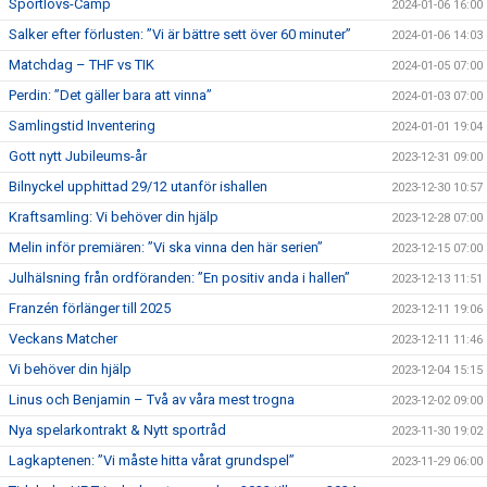
Sportlovs-Camp
2024-01-06 16:00
Salker efter förlusten: ”Vi är bättre sett över 60 minuter”
2024-01-06 14:03
Matchdag – THF vs TIK
2024-01-05 07:00
Perdin: ”Det gäller bara att vinna”
2024-01-03 07:00
Samlingstid Inventering
2024-01-01 19:04
Gott nytt Jubileums-år
2023-12-31 09:00
Bilnyckel upphittad 29/12 utanför ishallen
2023-12-30 10:57
Kraftsamling: Vi behöver din hjälp
2023-12-28 07:00
Melin inför premiären: ”Vi ska vinna den här serien”
2023-12-15 07:00
Julhälsning från ordföranden: ”En positiv anda i hallen”
2023-12-13 11:51
Franzén förlänger till 2025
2023-12-11 19:06
Veckans Matcher
2023-12-11 11:46
Vi behöver din hjälp
2023-12-04 15:15
Linus och Benjamin – Två av våra mest trogna
2023-12-02 09:00
Nya spelarkontrakt & Nytt sportråd
2023-11-30 19:02
Lagkaptenen: ”Vi måste hitta vårat grundspel”
2023-11-29 06:00