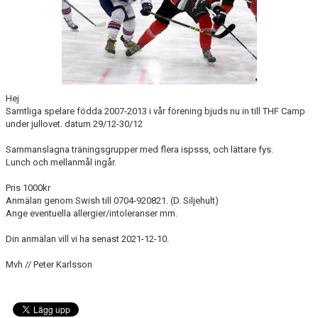
MEDLEM
KIOSKEN
THF UNGDOMSPOLICY - RÖDA TRÅD
PROFILKLÄDER
Hej
Samtliga spelare födda 2007-2013 i vår förening bjuds nu in till THF Camp
under jullovet. datum 29/12-30/12
BILDGALLERI
Sammanslagna träningsgrupper med flera ispsss, och lättare fys.
TRISSBOLAGET
Lunch och mellanmål ingår.
DOKUMENT
Pris 1000kr
Anmälan genom Swish till 0704-920821. (D. Siljehult)
Ange eventuella allergier/intoleranser mm.
ALLMÄNHETENS ÅKNING
Din anmälan vill vi ha senast 2021-12-10.
FÖRSÄKRING
Mvh // Peter Karlsson