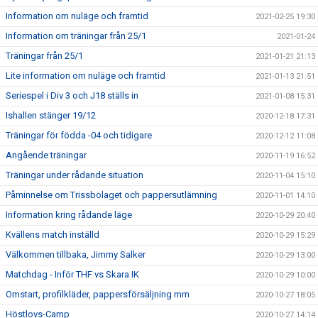
Information om nuläge och framtid
2021-02-25 19:30
Information om träningar från 25/1
2021-01-24
Träningar från 25/1
2021-01-21 21:13
Lite information om nuläge och framtid
2021-01-13 21:51
Seriespel i Div 3 och J18 ställs in
2021-01-08 15:31
Ishallen stänger 19/12
2020-12-18 17:31
Träningar för födda -04 och tidigare
2020-12-12 11:08
Angående träningar
2020-11-19 16:52
Träningar under rådande situation
2020-11-04 15:10
Påminnelse om Trissbolaget och pappersutlämning
2020-11-01 14:10
Information kring rådande läge
2020-10-29 20:40
Kvällens match inställd
2020-10-29 15:29
Välkommen tillbaka, Jimmy Salker
2020-10-29 13:00
Matchdag - Inför THF vs Skara IK
2020-10-29 10:00
Omstart, profilkläder, pappersförsäljning mm
2020-10-27 18:05
Höstlovs-Camp
2020-10-27 14:14