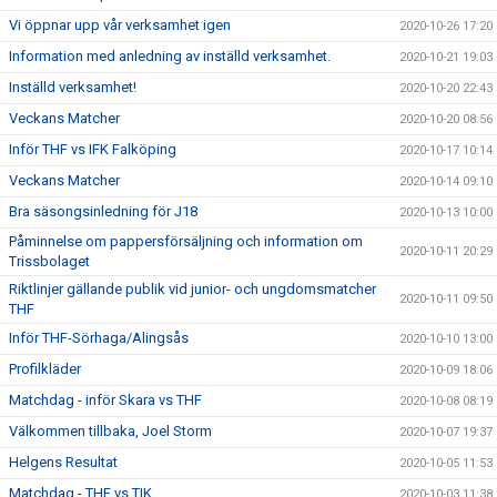
Vi öppnar upp vår verksamhet igen
2020-10-26 17:20
Information med anledning av inställd verksamhet.
2020-10-21 19:03
Inställd verksamhet!
2020-10-20 22:43
Veckans Matcher
2020-10-20 08:56
Inför THF vs IFK Falköping
2020-10-17 10:14
Veckans Matcher
2020-10-14 09:10
Bra säsongsinledning för J18
2020-10-13 10:00
Påminnelse om pappersförsäljning och information om
2020-10-11 20:29
Trissbolaget
Riktlinjer gällande publik vid junior- och ungdomsmatcher
2020-10-11 09:50
THF
Inför THF-Sörhaga/Alingsås
2020-10-10 13:00
Profilkläder
2020-10-09 18:06
Matchdag - inför Skara vs THF
2020-10-08 08:19
Välkommen tillbaka, Joel Storm
2020-10-07 19:37
Helgens Resultat
2020-10-05 11:53
Matchdag - THF vs TIK
2020-10-03 11:38