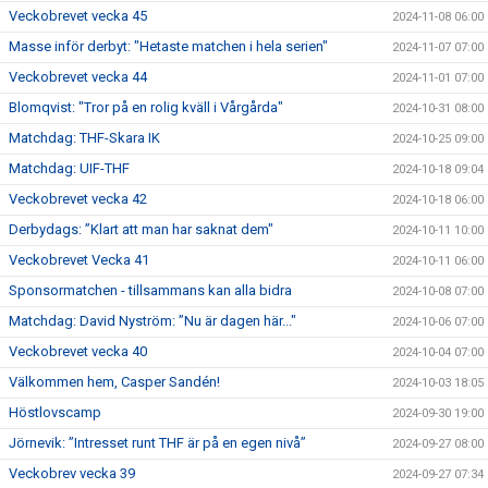
Veckobrevet vecka 45
2024-11-08 06:00
Masse inför derbyt: "Hetaste matchen i hela serien"
2024-11-07 07:00
Veckobrevet vecka 44
2024-11-01 07:00
Blomqvist: "Tror på en rolig kväll i Vårgårda"
2024-10-31 08:00
Matchdag: THF-Skara IK
2024-10-25 09:00
Matchdag: UIF-THF
2024-10-18 09:04
Veckobrevet vecka 42
2024-10-18 06:00
Derbydags: ”Klart att man har saknat dem"
2024-10-11 10:00
Veckobrevet Vecka 41
2024-10-11 06:00
Sponsormatchen - tillsammans kan alla bidra
2024-10-08 07:00
Matchdag: David Nyström: ”Nu är dagen här..."
2024-10-06 07:00
Veckobrevet vecka 40
2024-10-04 07:00
Välkommen hem, Casper Sandén!
2024-10-03 18:05
Höstlovscamp
2024-09-30 19:00
Jörnevik: ”Intresset runt THF är på en egen nivå”
2024-09-27 08:00
Veckobrev vecka 39
2024-09-27 07:34