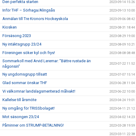
Den perfekta starten
2023-09-14 15:26
Inför THF – Sörhaga/Alingsås
2023-09-13 10:00
Anmälan till Tre Kronors Hockeyskola
2023-09-06 08:42
Kiosken
2023-08-31 18:44
Försäsong 2023
2023-08-29 19:00
Ny intäktsgrupp 23/24
2023-08-09 10:21
Föreningen söker kyl och frys!
2023-08-08 08:48
Sommarkoll med Arvid Leremar: ”Bättre rustade än
2023-07-22 11:52
någonsin”
Ny ungdomsgrupp tillsatt
2023-07-07 15:14
Glad sommar önskar THF
2023-06-28 11:04
Vi välkomnar landslagsmeriterad målvakt!
2023-06-22 10:00
Kallelse till årsmöte
2023-04-24 19:01
Ny omgång för TRISSbolaget!
2023-04-11 21:12
Mot säsongen 23/24
2023-04-02 14:23
Påminner om STRUMP-BETALNING!
2023-03-28 19:59
2023-03-11 22:38