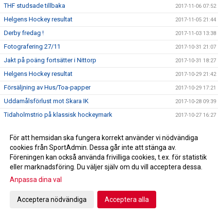
THF studsade tillbaka
2017-11-06 07:52
Helgens Hockey resultat
2017-11-05 21:44
Derby fredag !
2017-11-03 13:38
Fotografering 27/11
2017-10-31 21:07
Jakt på poäng fortsätter i Nittorp
2017-10-31 18:27
Helgens Hockey resultat
2017-10-29 21:42
Försäljning av Hus/Toa-papper
2017-10-29 17:21
Uddamålsförlust mot Skara IK
2017-10-28 09:39
Tidaholmstrio på klassisk hockeymark
2017-10-27 16:27
THF tar emot Skara IK ikväll
2017-10-27 15:07
För att hemsidan ska fungera korrekt använder vi nödvändiga
A-lagsdebut för William Ahlrik
2017-10-24 08:50
cookies från SportAdmin. Dessa går inte att stänga av.
Förlust i Lidköping
2017-10-24 08:46
Föreningen kan också använda frivilliga cookies, t.ex. för statistik
eller marknadsföring. Du väljer själv om du vill acceptera dessa.
Helgens Hockey resultat
2017-10-22 21:24
Anpassa dina val
A-laget spelar borta mot HC Lidköping
2017-10-20 10:43
Trissbolaget!!!
2017-10-18 22:10
Acceptera nödvändiga
Acceptera alla
Seger i hemmapremiären!
2017-10-17 21:55