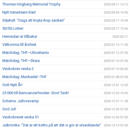
Thomas Högberg Memorial Trophy
2025-04-11 14:12
Nytt tränarteam klart
2025-04-04 16:00
Siljehult: ”Dags att knyta ihop säcken”
2025-03-17 10:34
50/50 Lotteri
2025-02-17 15:56
Hemsidan är tillbaka!
2025-02-17
Välkomna till årsfest
2025-01-15 11:09
Matchdag: THF–Ulricehamn
2025-01-12 07:00
Matchdag: THF–Skara
2025-01-10 07:00
Veckobrev vecka 2
2025-01-10 06:00
Matchdag: Munkedal–THF
2025-01-08 07:00
Gott Nytt År!
2024-12-31 12:20
25 000 till Barncancerfonden: Stort Tack!
2024-12-29 14:45
Schema: Jullovscamp
2024-12-27 11:28
God Jul!
2024-12-24 07:00
Veckobrevet vecka 51
2024-12-20 07:00
Julkrönika: ”Det är ett kvitto på att det vi gör är utvecklande”
2024-12-19 07:00