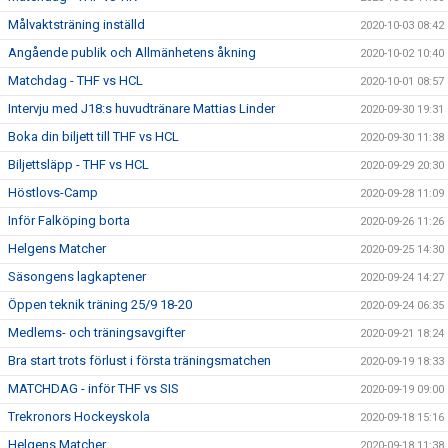
Målvaktsträning inställd
2020-10-03 08:42
Angående publik och Allmänhetens åkning
2020-10-02 10:40
Matchdag - THF vs HCL
2020-10-01 08:57
Intervju med J18:s huvudtränare Mattias Linder
2020-09-30 19:31
Boka din biljett till THF vs HCL
2020-09-30 11:38
Biljettsläpp - THF vs HCL
2020-09-29 20:30
Höstlovs-Camp
2020-09-28 11:09
Inför Falköping borta
2020-09-26 11:26
Helgens Matcher
2020-09-25 14:30
Säsongens lagkaptener
2020-09-24 14:27
Öppen teknik träning 25/9 18-20
2020-09-24 06:35
Medlems- och träningsavgifter
2020-09-21 18:24
Bra start trots förlust i första träningsmatchen
2020-09-19 18:33
MATCHDAG - inför THF vs SIS
2020-09-19 09:00
Trekronors Hockeyskola
2020-09-18 15:16
Helgens Matcher
2020-09-18 11:38