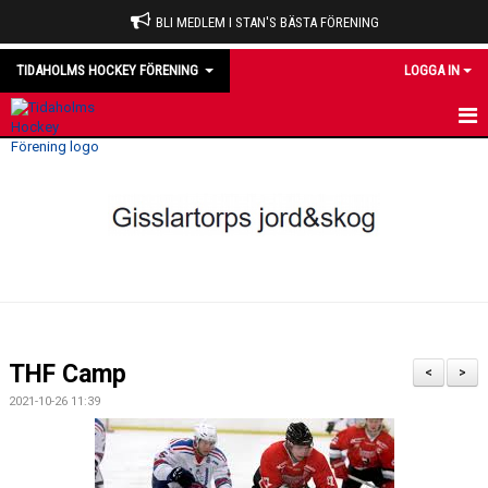
BLI MEDLEM I STAN'S BÄSTA FÖRENING
TIDAHOLMS HOCKEY FÖRENING
LOGGA IN
HEM
NYHETER
VÅRA LAG
OM KLUBBEN
KALENDER
THF Camp
<
>
MATCHER
2021-10-26 11:39
DOMARE