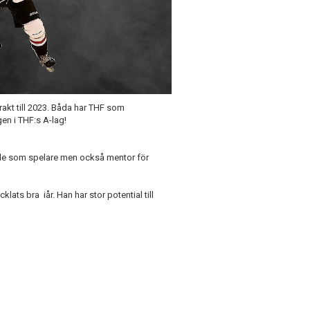
akt till 2023. Båda har THF som
en i THF:s A-lag!
både som spelare men också mentor för
ats bra iår. Han har stor potential till