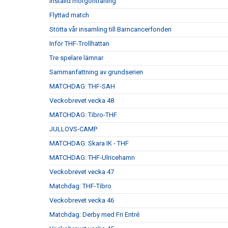
Inställd morgonträning
Flyttad match
Stötta vår insamling till Barncancerfonden
Inför THF-Trollhättan
Tre spelare lämnar
Sammanfattning av grundserien
MATCHDAG: THF-SAH
Veckobrevet vecka 48
MATCHDAG: Tibro-THF
JULLOVS-CAMP
MATCHDAG: Skara IK - THF
MATCHDAG: THF-Ulricehamn
Veckobrevet vecka 47
Matchdag: THF-Tibro
Veckobrevet vecka 46
Matchdag: Derby med Fri Entré