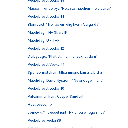
Veckobrevet vecka 45
Masse inför derbyt: "Hetaste matchen i hela serien"
Veckobrevet vecka 44
Blomqvist: "Tror på en rolig kväll i Vårgårda"
Matchdag: THF-Skara IK
Matchdag: UIF-THF
Veckobrevet vecka 42
Derbydags: ”Klart att man har saknat dem"
Veckobrevet Vecka 41
Sponsormatchen - tillsammans kan alla bidra
Matchdag: David Nyström: ”Nu är dagen här..."
Veckobrevet vecka 40
Välkommen hem, Casper Sandén!
Höstlovscamp
Jörnevik: ”Intresset runt THF är på en egen nivå”
Veckobrev vecka 39