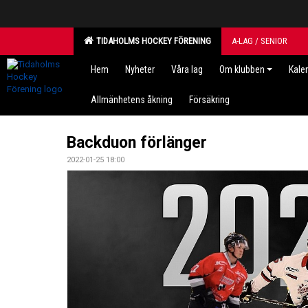
TIDAHOLMS HOCKEY FÖRENING
A-LAG / SENIOR
Hem
Nyheter
Våra lag
Om klubben
Kale
Allmänhetens åkning
Försäkring
Backduon förlänger
2022-01-25 18:00