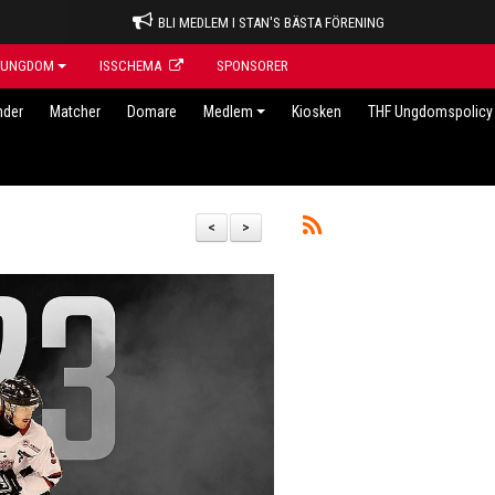
BLI MEDLEM I STAN'S BÄSTA FÖRENING
UNGDOM
ISSCHEMA
SPONSORER
nder
Matcher
Domare
Medlem
Kiosken
THF Ungdomspolicy 
<
>