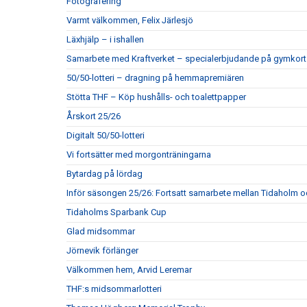
Fotografering
Varmt välkommen, Felix Järlesjö
Läxhjälp – i ishallen
Samarbete med Kraftverket – specialerbjudande på gymkort
50/50-lotteri – dragning på hemmapremiären
Stötta THF – Köp hushålls- och toalettpapper
Årskort 25/26
Digitalt 50/50-lotteri
Vi fortsätter med morgonträningarna
Bytardag på lördag
Inför säsongen 25/26: Fortsatt samarbete mellan Tidaholm 
Tidaholms Sparbank Cup
Glad midsommar
Jörnevik förlänger
Välkommen hem, Arvid Leremar
THF:s midsommarlotteri