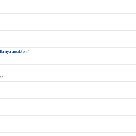
lla nya ansikten!"
ar