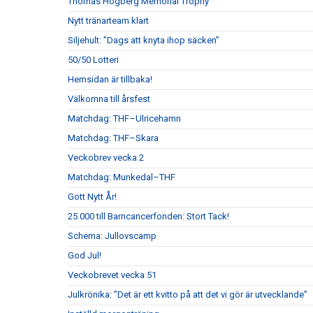
Thomas Högberg Memorial Trophy
Nytt tränarteam klart
Siljehult: ”Dags att knyta ihop säcken”
50/50 Lotteri
Hemsidan är tillbaka!
Välkomna till årsfest
Matchdag: THF–Ulricehamn
Matchdag: THF–Skara
Veckobrev vecka 2
Matchdag: Munkedal–THF
Gott Nytt År!
25 000 till Barncancerfonden: Stort Tack!
Schema: Jullovscamp
God Jul!
Veckobrevet vecka 51
Julkrönika: ”Det är ett kvitto på att det vi gör är utvecklande”