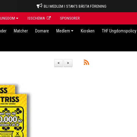
BLI MEDLEM I STAN'S BÄSTA FÖRENING
UNGDOM
ISSCHEMA
SPONSORER
nder
Matcher
Domare
Medlem
Kiosken
THF Ungdomspolicy 
<
>