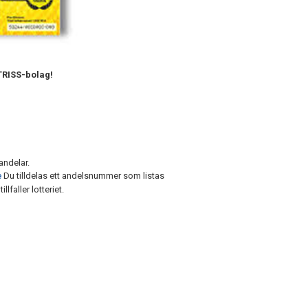
TRISS-bolag!
andelar.
e
Du tilldelas ett andelsnummer som listas
lfaller lotteriet.