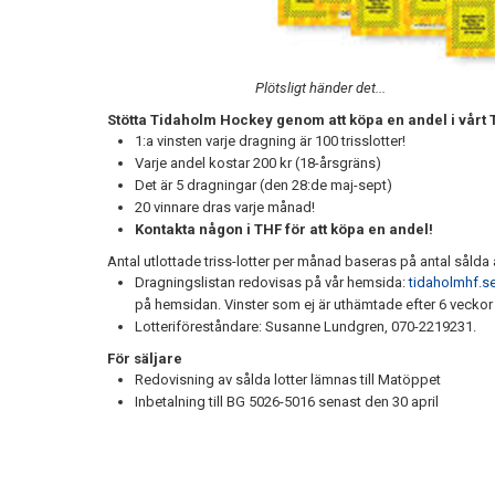
Plötsligt händer det...
Stötta Tidaholm Hockey genom att köpa en andel i vårt 
1:a vinsten varje dragning är 100 trisslotter!
Varje andel kostar 200 kr (18-årsgräns)
Det är 5 dragningar (den 28:de maj-sept)
20 vinnare dras varje månad!
Kontakta någon i THF för att köpa en andel!
Antal utlottade triss-lotter per månad baseras på antal sålda 
Dragningslistan redovisas på vår hemsida:
tidaholmhf.s
på hemsidan. Vinster som ej är uthämtade efter 6 veckor til
Lotteriföreståndare: Susanne Lundgren, 070-2219231.
För säljare
Redovisning av sålda lotter lämnas till Matöppet
Inbetalning till BG 5026-5016 senast den 30 april