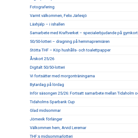
Fotografering
Varmt välkommen, Felix Järlesjö
Läxhjälp – i ishallen
Samarbete med Kraftverket – specialerbjudande på gymkort
50/50-lotteri – dragning på hemmapremiären
Stötta THF – Köp hushålls- och toalettpapper
Årskort 25/26
Digitalt 50/50-lotteri
Vi fortsätter med morgonträningarna
Bytardag på lördag
Inför säsongen 25/26: Fortsatt samarbete mellan Tidaholm 
Tidaholms Sparbank Cup
Glad midsommar
Jörnevik förlänger
Välkommen hem, Arvid Leremar
THF:s midsommarlotteri