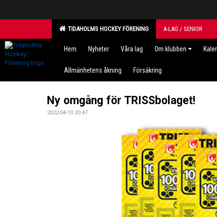
TIDAHOLMS HOCKEY FÖRENING
A-LAG / SENIOR
Hem
Nyheter
Våra lag
Om klubben
Kale
Allmänhetens åkning
Försäkring
Ny omgång för TRISSbolaget!
2022-04-10 20:47