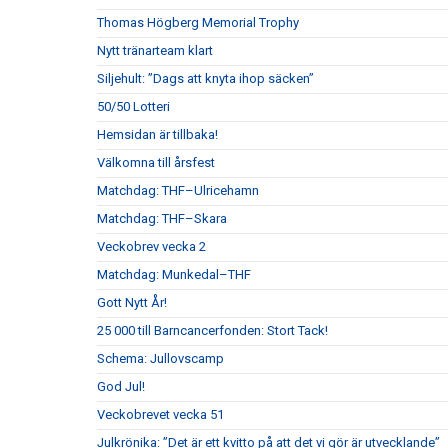
Thomas Högberg Memorial Trophy
Nytt tränarteam klart
Siljehult: ”Dags att knyta ihop säcken”
50/50 Lotteri
Hemsidan är tillbaka!
Välkomna till årsfest
Matchdag: THF–Ulricehamn
Matchdag: THF–Skara
Veckobrev vecka 2
Matchdag: Munkedal–THF
Gott Nytt År!
25 000 till Barncancerfonden: Stort Tack!
Schema: Jullovscamp
God Jul!
Veckobrevet vecka 51
Julkrönika: ”Det är ett kvitto på att det vi gör är utvecklande”