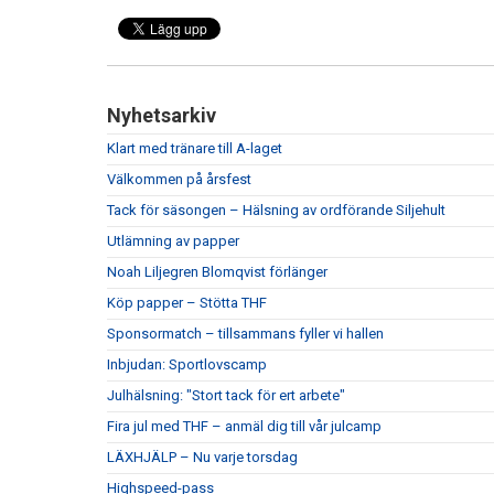
Nyhetsarkiv
Klart med tränare till A-laget
Välkommen på årsfest
Tack för säsongen – Hälsning av ordförande Siljehult
Utlämning av papper
Noah Liljegren Blomqvist förlänger
Köp papper – Stötta THF
Sponsormatch – tillsammans fyller vi hallen
Inbjudan: Sportlovscamp
Julhälsning: "Stort tack för ert arbete"
Fira jul med THF – anmäl dig till vår julcamp
LÄXHJÄLP – Nu varje torsdag
Highspeed-pass