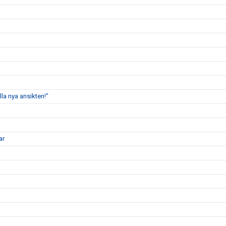
lla nya ansikten!"
ar