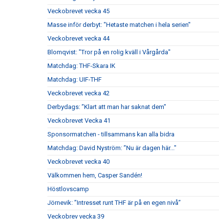
Veckobrevet vecka 45
Masse inför derbyt: "Hetaste matchen i hela serien"
Veckobrevet vecka 44
Blomqvist: "Tror på en rolig kväll i Vårgårda"
Matchdag: THF-Skara IK
Matchdag: UIF-THF
Veckobrevet vecka 42
Derbydags: ”Klart att man har saknat dem"
Veckobrevet Vecka 41
Sponsormatchen - tillsammans kan alla bidra
Matchdag: David Nyström: ”Nu är dagen här..."
Veckobrevet vecka 40
Välkommen hem, Casper Sandén!
Höstlovscamp
Jörnevik: ”Intresset runt THF är på en egen nivå”
Veckobrev vecka 39